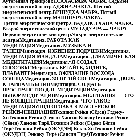
Аутогенная тренировка.
САХАСРАРА-ЧАКРА. Седьмой
энергетический центр.
АДЖНА-ЧАКРА. Шестой
энергетический центр.
ВИШУДХА-ЧАКРА. Пятый
энергетический центр.
МАНИПУРА-ЧАКРА.
Третий энергетический центр.
СВАДХИСТХАНА-ЧАКРА.
Второй энергетический центр.
МУЛАДХАРА — ЧАКРА.
Первый энергетический центр.
Чакры энергетические
центры
Медитация. РАБОТА КАК
МЕДИТАЦИЯ
Медитация. МУЗЫКА И
ТАНЕЦ
Медитация. ИЗБИЕНИЕ ПОДУШКИ
Медитация.
МЕДИТАЦИЯ МАНДАЛА
Медитация. ДИНАМИЧЕСКАЯ
МЕДИТИТАЦИЯ
Медитация.“Я СОЗДАЛ
СПОСОБЫ”
Медитация. БЕГАЙТЕ, ХОДИТЕ,
ПЛАВАЙТЕ
Медитация. ОЖИДАНИЕ ВОСХОДА
СОЛНЦА
Медитация. ЗОЛОТОЙ СВЕТ
Медитация. ДВЕРЬ
К ТАЙНАМ БЫТИЯ
Медитация. СОЗДАТЬ
ПРОСТРАНСТВО ДЛЯ МЕДИТАЦИИ
Медитация.
ВЫБОР МЕДИТАЦИИ
Медитация. МЕДИТАЦИЯ — ЭТО
НЕ КОНЦЕНТРАЦИЯ
Медитация. ЧТО ТАКОЕ
МЕДИТАЦИЯ?
ПОДГОТОВКА К МАСТЕРСКОЙ
РЕЙКИ-ИНИЦИАЦИИ
Техники Рейки (Сёден) Гэдоку-
Хо
Техники Рейки (Сёден) Хансин Кокэцу
Техники Рейки
(Сёден) Хансин Тирё.
Техники Рейки (Сёден) Бёгэн
Тирё
Техники Рейки (ОКУДЭН) Кокю-Хо
Техники Рейки
(ОКУДЭН) Энкаку Тирё (Сансин Тирё)
Техники Рейки