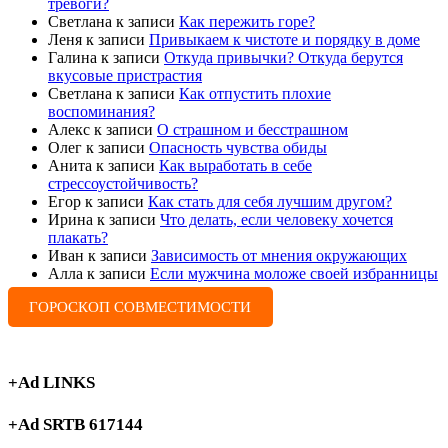
тревоги?
Светлана
к записи
Как пережить горе?
Леня
к записи
Привыкаем к чистоте и порядку в доме
Галина
к записи
Откуда привычки? Откуда берутся
вкусовые пристрастия
Светлана
к записи
Как отпустить плохие
воспоминания?
Алекс
к записи
О страшном и бесстрашном
Олег
к записи
Опасность чувства обиды
Анита
к записи
Как выработать в себе
стрессоустойчивость?
Егор
к записи
Как стать для себя лучшим другом?
Ирина
к записи
Что делать, если человеку хочется
плакать?
Иван
к записи
Зависимость от мнения окружающих
Алла
к записи
Если мужчина моложе своей избранницы
ГОРОСКОП СОВМЕСТИМОСТИ
+Ad LINKS
+Ad SRTB 617144