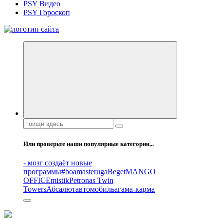
PSY Видео
PSY Гороскоп
Все самое интересное, вдохновляющее и тайное внутри.
Поиск:
Или проверьте наши популярные категории...
- мозг создаёт новые
программы
#boamasteruga
Beget
MANGO
OFFICE
mistik
Petronas Twin
Towers
Абсалют
автомобиль
агама-карма