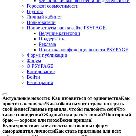
Физиология высшей нервной деятельности
Гороскоп совместимости
Группы
Личный кабинет
Пользователи
Приветствуем вас на сайте PSYPAGE.
Ведущие категории
Поддержать
Реклама
Политика конфиденциальности PSYPAGE
Форма публикации
Форум
О PSYPAGE
Копирование
Войти
Регистрация
Актуальные новости:
Как избавиться от одиночества
Как
простить человека?
Как избавиться от страха потерять
свой бизнес
Главные правила, чтобы полюбить себя
Что
такое сновидения?
Жадный или расчётливый?
Повторный
брак — хорошо или плохо
Весна пришла!
Культурологические аспекты осознанных форм
саморазвития личности
Как стать приятным для всех