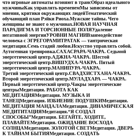
что игровые автоматы вгоняют в транс
Образ идеального
мужчины
Как управлять временем
Мы зависимы от
мнения, критики окружающих людей
Тематический
обучающий план Рэйки Риоха.
Мужские тайны. Чего
женщины не знают о мужчинах.
НОВАЯ НАУЧНАЯ
ПАРАДИГМА И ТОРСИОННЫЕ ПОЛЯ
Удаление
негативной энергии
УРОВНИ МАГИИ
Взаимодействие
человека с ЭГРЕГОРАМИ
ТРАТАК — тантрическая
медитация.
Семь стадий любви.
Искуство управлять собой.
Аутогенная тренировка.
САХАСРАРА-ЧАКРА. Седьмой
энергетический центр.
АДЖНА-ЧАКРА. Шестой
энергетический центр.
ВИШУДХА-ЧАКРА. Пятый
энергетический центр.
МАНИПУРА-ЧАКРА.
Третий энергетический центр.
СВАДХИСТХАНА-ЧАКРА.
Второй энергетический центр.
МУЛАДХАРА — ЧАКРА.
Первый энергетический центр.
Чакры энергетические
центры
Медитация. РАБОТА КАК
МЕДИТАЦИЯ
Медитация. МУЗЫКА И
ТАНЕЦ
Медитация. ИЗБИЕНИЕ ПОДУШКИ
Медитация.
МЕДИТАЦИЯ МАНДАЛА
Медитация. ДИНАМИЧЕСКАЯ
МЕДИТИТАЦИЯ
Медитация.“Я СОЗДАЛ
СПОСОБЫ”
Медитация. БЕГАЙТЕ, ХОДИТЕ,
ПЛАВАЙТЕ
Медитация. ОЖИДАНИЕ ВОСХОДА
СОЛНЦА
Медитация. ЗОЛОТОЙ СВЕТ
Медитация. ДВЕРЬ
К ТАЙНАМ БЫТИЯ
Медитация. СОЗДАТЬ