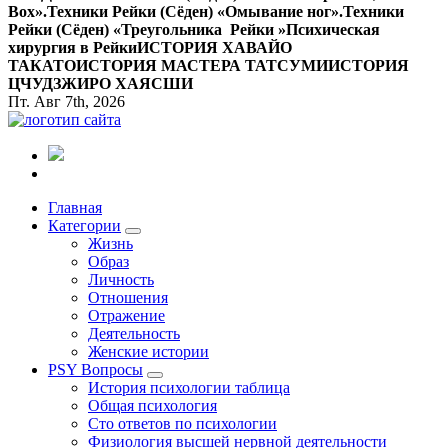
Вox».
Техники Рейки (Сёден) «Омывание ног».
Техники
Рейки (Сёден) «Треугольника Рейки »
Психическая
хирургия в Рейки
ИСТОРИЯ ХАВАЙО
ТАКАТО
ИСТОРИЯ МАСТЕРА ТАТСУМИ
ИСТОРИЯ
ЦЧУДЗЖИРО ХАЯСШИ
Пт. Авг 7th, 2026
Все самое интересное, вдохновляющее и тайное внутри.
Главная
Категории
Жизнь
Образ
Личность
Отношения
Отражение
Деятельность
Женские истории
PSY Вопросы
История психологии таблица
Общая психология
Сто ответов по психологии
Физиология высшей нервной деятельности