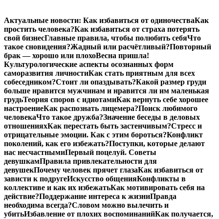
Перейти
Актуальные новости:
Как избавиться от одиночества
Как
к
простить человека?
Как избавиться от страха потерять
содержимому
свой бизнес
Главные правила, чтобы полюбить себя
Что
такое сновидения?
Жадный или расчётливый?
Повторный
брак — хорошо или плохо
Весна пришла!
Культурологические аспекты осознанных форм
саморазвития личности
Как стать приятным для всех
собеседником?
Стоит ли опаздывать?
Какой размер груди
больше нравится мужчинам и нравится ли им маленькая
грудь
Теория споров с идиотами
Как вернуть себе хорошее
настроение
Как распознать лицемера?
Поиск любимого
человека
Что такое дружба?
Значение беседы в деловых
отношениях
Как перестать быть застенчивым?
Стресс и
отрицательные эмоции. Как с этим бороться?
Конфликт
поколений, как его избежать?
Поступки, которые делают
нас несчастными
Первый поцелуй. Советы
девушкам
Правила привлекательности для
девушек
Почему человек прячет глаза
Как избавиться от
зависти к подруге
Искусство общения
Конфликты в
коллективе и как их избежать
Как мотивировать себя на
действие?
Поддержание интереса к жизни
Правда
необходима всегда?
Словом можно вылечить и
убить
Избавление от плохих воспоминаний
Как получается,