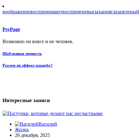
воображение
воспринимают
восприятие
высыхания
глаза
зеленый
PsyPage
Возможно он вовсе и не человек.
Навигация
Шаблонная личность
по
Реален ли эффект плацебо?
записям
Интересные записи
Василий
Жизнь
26 декабря, 2025