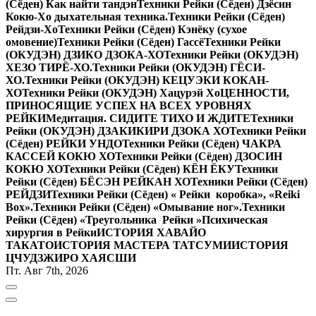
(Сёден) Как найти тандэн
Техники Рейки (Сёден) Дзёсин
Кокю-Хо дыхательная техника.
Техники Рейки (Сёден)
Рейдзи-Хо
Техники Рейки (Сёден) Кэнёку (сухое
омовение)
Техники Рейки (Сёден) Гассё
Техники Рейки
(ОКУДЭН) ДЗИКО ДЗОКА-ХО
Техники Рейки (ОКУДЭН)
ХЕЗО ТИРЁ-ХО.
Техники Рейки (ОКУДЭН) ГЁСИ-
ХО.
Техники Рейки (ОКУДЭН) КЕЦУЭКИ КОКАН-
ХО
Техники Рейки (ОКУДЭН) Хацурэй Хо
ЦЕННОСТИ,
ПРИНОСЯЩИЕ УСПЕХ НА ВСЕХ УРОВНЯХ
РЕЙКИ
Медитация. СИДИТЕ ТИХО И ЖДИТЕ
Техники
Рейки (ОКУДЭН) ДЗАКИКИРИ ДЗОКА ХО
Техники Рейки
(Сёден) РЕЙКИ УНДО
Техники Рейки (Сёден) ЧАКРА
КАССЕЙ КОКЮ ХО
Техники Рейки (Сёден) ДЗОСИН
КОКЮ ХО
Техники Рейки (Сёден) КЁН ЁКУ
Техники
Рейки (Сёден) БЁСЭН РЕЙКАН ХО
Техники Рейки (Сёден)
РЕЙДЗИ
Техники Рейки (Сёден) « Рейки коробка», «Reiki
Вox».
Техники Рейки (Сёден) «Омывание ног».
Техники
Рейки (Сёден) «Треугольника Рейки »
Психическая
хирургия в Рейки
ИСТОРИЯ ХАВАЙО
ТАКАТО
ИСТОРИЯ МАСТЕРА ТАТСУМИ
ИСТОРИЯ
ЦЧУДЗЖИРО ХАЯСШИ
Пт. Авг 7th, 2026