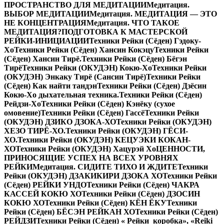
ПРОСТРАНСТВО ДЛЯ МЕДИТАЦИИ
Медитация.
ВЫБОР МЕДИТАЦИИ
Медитация. МЕДИТАЦИЯ — ЭТО
НЕ КОНЦЕНТРАЦИЯ
Медитация. ЧТО ТАКОЕ
МЕДИТАЦИЯ?
ПОДГОТОВКА К МАСТЕРСКОЙ
РЕЙКИ-ИНИЦИАЦИИ
Техники Рейки (Сёден) Гэдоку-
Хо
Техники Рейки (Сёден) Хансин Кокэцу
Техники Рейки
(Сёден) Хансин Тирё.
Техники Рейки (Сёден) Бёгэн
Тирё
Техники Рейки (ОКУДЭН) Кокю-Хо
Техники Рейки
(ОКУДЭН) Энкаку Тирё (Сансин Тирё)
Техники Рейки
(Сёден) Как найти тандэн
Техники Рейки (Сёден) Дзёсин
Кокю-Хо дыхательная техника.
Техники Рейки (Сёден)
Рейдзи-Хо
Техники Рейки (Сёден) Кэнёку (сухое
омовение)
Техники Рейки (Сёден) Гассё
Техники Рейки
(ОКУДЭН) ДЗИКО ДЗОКА-ХО
Техники Рейки (ОКУДЭН)
ХЕЗО ТИРЁ-ХО.
Техники Рейки (ОКУДЭН) ГЁСИ-
ХО.
Техники Рейки (ОКУДЭН) КЕЦУЭКИ КОКАН-
ХО
Техники Рейки (ОКУДЭН) Хацурэй Хо
ЦЕННОСТИ,
ПРИНОСЯЩИЕ УСПЕХ НА ВСЕХ УРОВНЯХ
РЕЙКИ
Медитация. СИДИТЕ ТИХО И ЖДИТЕ
Техники
Рейки (ОКУДЭН) ДЗАКИКИРИ ДЗОКА ХО
Техники Рейки
(Сёден) РЕЙКИ УНДО
Техники Рейки (Сёден) ЧАКРА
КАССЕЙ КОКЮ ХО
Техники Рейки (Сёден) ДЗОСИН
КОКЮ ХО
Техники Рейки (Сёден) КЁН ЁКУ
Техники
Рейки (Сёден) БЁСЭН РЕЙКАН ХО
Техники Рейки (Сёден)
РЕЙДЗИ
Техники Рейки (Сёден) « Рейки коробка», «Reiki