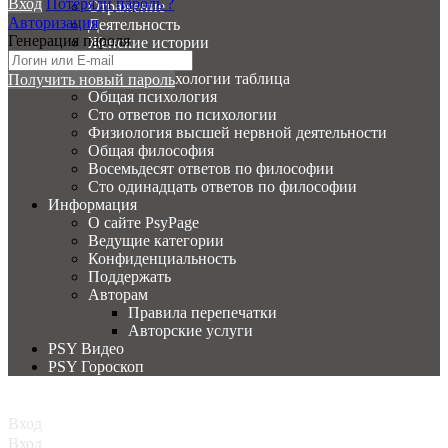
Вход
Потеряли пароль ?
Отражение
Авторизация
Деятельность
Генерация пароля
Женские истории
PSY Вопросы
История психологии таблица
Получить новый пароль
Общая психология
Сто ответов по психологии
Физиология высшей нервной деятельности
Общая философия
Восемьдесят ответов по философии
Сто одинадцать ответов по философии
Информация
О сайте PsyPage
Ведущие категории
Конфиденциальность
Поддержать
Авторам
Правила перепечатки
Авторские услуги
PSY Видео
PSY Гороскоп
Главная
Вход
Вход