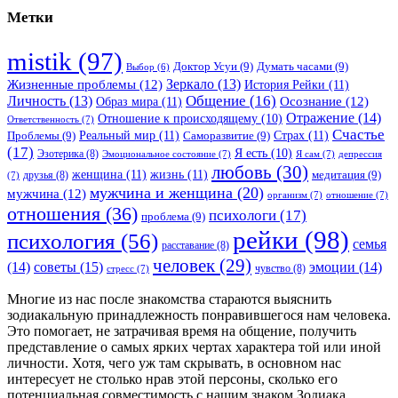
Метки
mistik
(97)
Доктор Усуи
(9)
Думать часами
(9)
Выбор
(6)
Зеркало
(13)
Жизненные проблемы
(12)
История Рейки
(11)
Общение
(16)
Личность
(13)
Образ мира
(11)
Осознание
(12)
Отражение
(14)
Отношение к происходящему
(10)
Ответственность
(7)
Счастье
Реальный мир
(11)
Страх
(11)
Проблемы
(9)
Саморазвитие
(9)
(17)
Я есть
(10)
Эзотерика
(8)
Эмоциональное состояние
(7)
Я сам
(7)
депрессия
любовь
(30)
женщина
(11)
жизнь
(11)
медитация
(9)
друзья
(8)
(7)
мужчина и женщина
(20)
мужчина
(12)
организм
(7)
отношение
(7)
отношения
(36)
психологи
(17)
проблема
(9)
рейки
(98)
психология
(56)
семья
расставание
(8)
человек
(29)
советы
(15)
(14)
эмоции
(14)
чувство
(8)
стресс
(7)
Многие из нас после знакомства стараются выяснить
зодиакальную принадлежность понравившегося нам человека.
Это помогает, не затрачивая время на общение, получить
представление о самых ярких чертах характера той или иной
личности. Хотя, чего уж там скрывать, в основном нас
интересует не столько нрав этой персоны, сколько его
потенциальная совместимость с нашим знаком Зодиака.