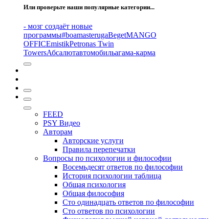
Или проверьте наши популярные категории...
- мозг создаёт новые
программы
#boamasteruga
Beget
MANGO
OFFICE
mistik
Petronas Twin
Towers
Абсалют
автомобиль
агама-карма
FEED
PSY Видео
Авторам
Авторские услуги
Правила перепечатки
Вопросы по психологии и философии
Восемьдесят ответов по философии
История психологии таблица
Общая психология
Общая философия
Сто одинадцать ответов по философии
Сто ответов по психологии