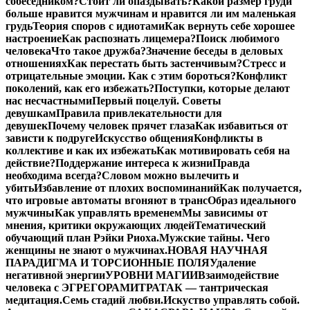
собеседником?
Стоит ли опаздывать?
Какой размер груди
больше нравится мужчинам и нравится ли им маленькая
грудь
Теория споров с идиотами
Как вернуть себе хорошее
настроение
Как распознать лицемера?
Поиск любимого
человека
Что такое дружба?
Значение беседы в деловых
отношениях
Как перестать быть застенчивым?
Стресс и
отрицательные эмоции. Как с этим бороться?
Конфликт
поколений, как его избежать?
Поступки, которые делают
нас несчастными
Первый поцелуй. Советы
девушкам
Правила привлекательности для
девушек
Почему человек прячет глаза
Как избавиться от
зависти к подруге
Искусство общения
Конфликты в
коллективе и как их избежать
Как мотивировать себя на
действие?
Поддержание интереса к жизни
Правда
необходима всегда?
Словом можно вылечить и
убить
Избавление от плохих воспоминаний
Как получается,
что игровые автоматы вгоняют в транс
Образ идеального
мужчины
Как управлять временем
Мы зависимы от
мнения, критики окружающих людей
Тематический
обучающий план Рэйки Риоха.
Мужские тайны. Чего
женщины не знают о мужчинах.
НОВАЯ НАУЧНАЯ
ПАРАДИГМА И ТОРСИОННЫЕ ПОЛЯ
Удаление
негативной энергии
УРОВНИ МАГИИ
Взаимодействие
человека с ЭГРЕГОРАМИ
ТРАТАК — тантрическая
медитация.
Семь стадий любви.
Искуство управлять собой.