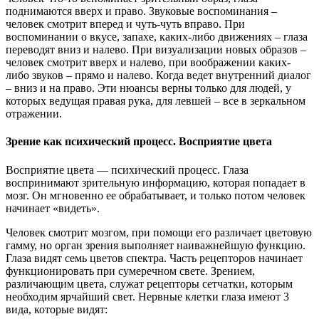
поднимаются вверх и право. Звуковые воспоминания –
человек смотрит вперед и чуть-чуть вправо. При
воспоминании о вкусе, запахе, каких-либо движениях – глаза
переводят вниз и налево. При визуализации новых образов –
человек смотрит вверх и налево, при воображении каких-
либо звуков – прямо и налево. Когда ведет внутренний диалог
– вниз и на право. Эти нюансы верны только для людей, у
которых ведущая правая рука, для левшей – все в зеркальном
отражении.
Зрение как психический процесс. Восприятие цвета
Восприятие цвета — психический процесс. Глаза
воспринимают зрительную информацию, которая попадает в
мозг. Он мгновенно ее обрабатывает, и только потом человек
начинает «видеть».
Человек смотрит мозгом, при помощи его различает цветовую
гамму, но орган зрения выполняет наиважнейшую функцию.
Глаза видят семь цветов спектра. Часть рецепторов начинает
функционировать при сумеречном свете. Зрением,
различающим цвета, служат рецепторы сетчатки, которым
необходим ярчайший свет. Нервные клетки глаза имеют 3
вида, которые видят: