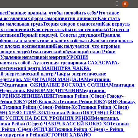
0
нес
Главные правила, чтобы полюбить себя
Что такое
ы осознанных форм саморазвития личности
Как стать
им маленькая грудь
Теория споров с идиотами
Как вернуть
ых отношениях
Как перестать быть застенчивым?
Стресс и
частными
Первый поцелуй. Советы девушкам
Правила
фликты в коллективе и как их избежать
Как мотивировать
от плохих воспоминаний
Как получается, что игровые
жающих людей
Тематический обучающий план Рэйки
Я
Удаление негативной энергии
УРОВНИ
равлять собой. Аутогенная тренировка.
САХАСРАРА-
етический центр.
МАНИПУРА-ЧАКРА.
энергетический центр.
Чакры энергетические
едитация. МЕДИТАЦИЯ МАНДАЛА
Медитация.
Е
Медитация. ОЖИДАНИЕ ВОСХОДА СОЛНЦА
Медитация.
Медитация. ВЫБОР МЕДИТАЦИИ
Медитация.
Й РЕЙКИ-ИНИЦИАЦИИ
Техники Рейки (Сёден) Гэдоку-
 Рейки (ОКУДЭН) Кокю-Хо
Техники Рейки (ОКУДЭН) Энкаку
а.
Техники Рейки (Сёден) Рейдзи-Хо
Техники Рейки (Сёден)
ЭН) ХЕЗО ТИРЁ-ХО.
Техники Рейки (ОКУДЭН) ГЁСИ-
Е УСПЕХ НА ВСЕХ УРОВНЯХ РЕЙКИ
Медитация.
ники Рейки (Сёден) ЧАКРА КАССЕЙ КОКЮ ХО
Техники
 Рейки (Сёден) РЕЙДЗИ
Техники Рейки (Сёден) « Рейки
я хирургия в Рейки
ИСТОРИЯ ХАВАЙО