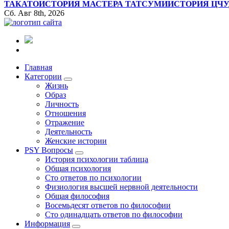
ТАКАТО
ИСТОРИЯ МАСТЕРА ТАТСУМИ
ИСТОРИЯ ЦЧ
Сб. Авг 8th, 2026
Все самое интересное, вдохновляющее и тайное внутри.
Главная
Категории
Жизнь
Образ
Личность
Отношения
Отражение
Деятельность
Женские истории
PSY Вопросы
История психологии таблица
Общая психология
Сто ответов по психологии
Физиология высшей нервной деятельности
Общая философия
Восемьдесят ответов по философии
Сто одинадцать ответов по философии
Информация