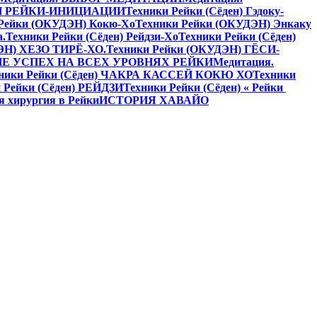
Й РЕЙКИ-ИНИЦИАЦИИ
Техники Рейки (Сёден) Гэдоку-
 Рейки (ОКУДЭН) Кокю-Хо
Техники Рейки (ОКУДЭН) Энкаку
а.
Техники Рейки (Сёден) Рейдзи-Хо
Техники Рейки (Сёден)
ЭН) ХЕЗО ТИРЁ-ХО.
Техники Рейки (ОКУДЭН) ГЁСИ-
Е УСПЕХ НА ВСЕХ УРОВНЯХ РЕЙКИ
Медитация.
ники Рейки (Сёден) ЧАКРА КАССЕЙ КОКЮ ХО
Техники
 Рейки (Сёден) РЕЙДЗИ
Техники Рейки (Сёден) « Рейки
я хирургия в Рейки
ИСТОРИЯ ХАВАЙО