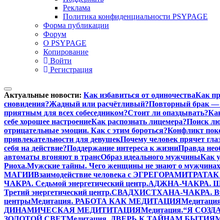
Реклама
Политика конфиденциальности PSYPAGE
Форма публикации
Форум
О PSYPAGE
Копирование
Войти
Регистрация
Актуальные новости:
Как избавиться от одиночества
Как пр
сновидения?
Жадный или расчётливый?
Повторный брак — 
приятным для всех собеседником?
Стоит ли опаздывать?
Ка
себе хорошее настроение
Как распознать лицемера?
Поиск лю
отрицательные эмоции. Как с этим бороться?
Конфликт поко
привлекательности для девушек
Почему человек прячет гла
себя на действие?
Поддержание интереса к жизни
Правда нео
автоматы вгоняют в транс
Образ идеального мужчины
Как 
Риоха.
Мужские тайны. Чего женщины не знают о мужчинах
МАГИИ
Взаимодействие человека с ЭГРЕГОРАМИ
ТРАТАК 
ЧАКРА. Седьмой энергетический центр.
АДЖНА-ЧАКРА. Шес
Третий энергетический центр.
СВАДХИСТХАНА-ЧАКРА. Втор
центры
Медитация. РАБОТА КАК МЕДИТАЦИЯ
Медитаци
ДИНАМИЧЕСКАЯ МЕДИТИТАЦИЯ
Медитация.“Я СОЗ
ЗОЛОТОЙ СВЕТ
Медитация. ДВЕРЬ К ТАЙНАМ БЫТИЯ