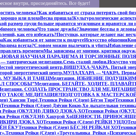
есное внутри, присоединяйтесь. Все будет!
остить человека?
Как избавиться от страха потерять свой биз
хорошо или плохо
Весна пришла!
Культурологические аспект
кой размер груди больше нравится мужчинам и нравится ли 
бимого человека
Что такое дружба?
Значение беседы в делов
лений, как его избежать?
Поступки, которые делают нас нес
за
Как избавиться от зависти к подруге
Искусство общения
Кон
бходима всегда?
Словом можно вылечить и убить
Избавление 
управлять временем
Мы зависимы от мнения, критики окру
.
НОВАЯ НАУЧНАЯ ПАРАДИГМА И ТОРСИОННЫЕ ПОЛ
— тантрическая медитация.
Семь стадий любви.
Искуство уп
той энергетический центр.
ВИШУДХА-ЧАКРА. Пятый энерг
ой энергетический центр.
МУЛАДХАРА — ЧАКРА. Первый 
я. МУЗЫКА И ТАНЕЦ
Медитация. ИЗБИЕНИЕ ПОДУШКИ
М
ДАЛ СПОСОБЫ”
Медитация. БЕГАЙТЕ, ХОДИТЕ, ПЛАВАЙТ
Медитация. СОЗДАТЬ ПРОСТРАНСТВО ДЛЯ МЕДИТАЦИИ
 ЧТО ТАКОЕ МЕДИТАЦИЯ?
ПОДГОТОВКА К МАСТЕРСКО
ден) Хансин Тирё.
Техники Рейки (Сёден) Бёгэн Тирё
Техники
н
Техники Рейки (Сёден) Дзёсин Кокю-Хо дыхательная техник
и Рейки (ОКУДЭН) ДЗИКО ДЗОКА-ХО
Техники Рейки (ОКУД
ки Рейки (ОКУДЭН) Хацурэй Хо
ЦЕННОСТИ, ПРИНОСЯЩИ
АКИКИРИ ДЗОКА ХО
Техники Рейки (Сёден) РЕЙКИ УНДО
Тех
 КЁН ЁКУ
Техники Рейки (Сёден) БЁСЭН РЕЙКАН ХО
Техники
г».
Техники Рейки (Сёден) «Треугольника Рейки »
Психическа