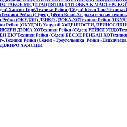
 ЧТО ТАКОЕ МЕДИТАЦИЯ?
ПОДГОТОВКА К МАСТЕРСКО
ден) Хансин Тирё.
Техники Рейки (Сёден) Бёгэн Тирё
Техники
н
Техники Рейки (Сёден) Дзёсин Кокю-Хо дыхательная техник
и Рейки (ОКУДЭН) ДЗИКО ДЗОКА-ХО
Техники Рейки (ОКУД
ки Рейки (ОКУДЭН) Хацурэй Хо
ЦЕННОСТИ, ПРИНОСЯЩИ
АКИКИРИ ДЗОКА ХО
Техники Рейки (Сёден) РЕЙКИ УНДО
Тех
 КЁН ЁКУ
Техники Рейки (Сёден) БЁСЭН РЕЙКАН ХО
Техники
г».
Техники Рейки (Сёден) «Треугольника Рейки »
Психическа
УДЗЖИРО ХАЯСШИ