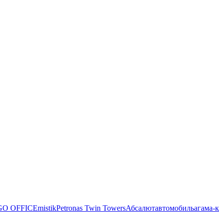
O OFFICE
mistik
Petronas Twin Towers
Абсалют
автомобиль
агама-