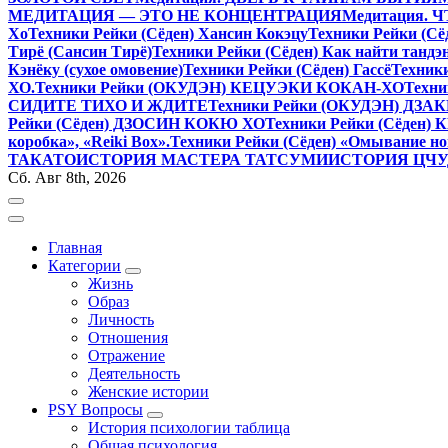
МЕДИТАЦИЯ — ЭТО НЕ КОНЦЕНТРАЦИЯ
Медитация.
Хо
Техники Рейки (Сёден) Хансин Кокэцу
Техники Рейки (Сё
Тирё (Сансин Тирё)
Техники Рейки (Сёден) Как найти тандэ
Кэнёку (сухое омовение)
Техники Рейки (Сёден) Гассё
Техник
ХО.
Техники Рейки (ОКУДЭН) КЕЦУЭКИ КОКАН-ХО
Техни
СИДИТЕ ТИХО И ЖДИТЕ
Техники Рейки (ОКУДЭН) ДЗ
Рейки (Сёден) ДЗОСИН КОКЮ ХО
Техники Рейки (Сёден)
коробка», «Reiki Вox».
Техники Рейки (Сёден) «Омывание но
ТАКАТО
ИСТОРИЯ МАСТЕРА ТАТСУМИ
ИСТОРИЯ ЦЧ
Сб. Авг 8th, 2026
Главная
Категории
Жизнь
Образ
Личность
Отношения
Отражение
Деятельность
Женские истории
PSY Вопросы
История психологии таблица
Общая психология