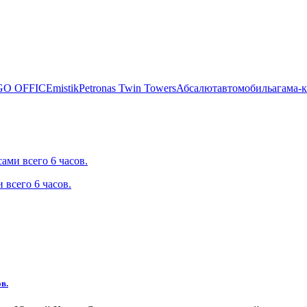
O OFFICE
mistik
Petronas Twin Towers
Абсалют
автомобиль
агама-
ами всего 6 часов.
в.