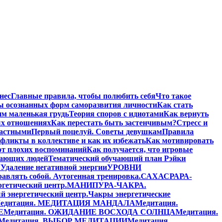
нес
Главные правила, чтобы полюбить себя
Что такое
ы осознанных форм саморазвития личности
Как стать
им маленькая грудь
Теория споров с идиотами
Как вернуть
ых отношениях
Как перестать быть застенчивым?
Стресс и
частными
Первый поцелуй. Советы девушкам
Правила
фликты в коллективе и как их избежать
Как мотивировать
от плохих воспоминаний
Как получается, что игровые
жающих людей
Тематический обучающий план Рэйки
Я
Удаление негативной энергии
УРОВНИ
равлять собой. Аутогенная тренировка.
САХАСРАРА-
етический центр.
МАНИПУРА-ЧАКРА.
энергетический центр.
Чакры энергетические
едитация. МЕДИТАЦИЯ МАНДАЛА
Медитация.
Е
Медитация. ОЖИДАНИЕ ВОСХОДА СОЛНЦА
Медитация.
Медитация. ВЫБОР МЕДИТАЦИИ
Медитация.