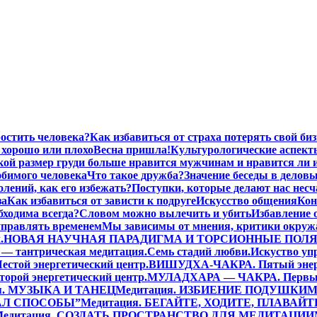
остить человека?
Как избавиться от страха потерять свой биз
хорошо или плохо
Весна пришла!
Культурологические аспект
кой размер груди больше нравится мужчинам и нравится ли 
бимого человека
Что такое дружба?
Значение беседы в делов
лений, как его избежать?
Поступки, которые делают нас нес
за
Как избавиться от зависти к подруге
Искусство общения
Кон
бходима всегда?
Словом можно вылечить и убить
Избавление 
управлять временем
Мы зависимы от мнения, критики окру
.
НОВАЯ НАУЧНАЯ ПАРАДИГМА И ТОРСИОННЫЕ ПОЛ
— тантрическая медитация.
Семь стадий любви.
Искуство уп
той энергетический центр.
ВИШУДХА-ЧАКРА. Пятый энерг
ой энергетический центр.
МУЛАДХАРА — ЧАКРА. Первый 
я. МУЗЫКА И ТАНЕЦ
Медитация. ИЗБИЕНИЕ ПОДУШКИ
М
ДАЛ СПОСОБЫ”
Медитация. БЕГАЙТЕ, ХОДИТЕ, ПЛАВАЙТ
Медитация. СОЗДАТЬ ПРОСТРАНСТВО ДЛЯ МЕДИТАЦИИ