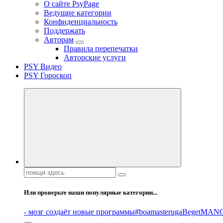
О сайте PsyPage
Ведущие категории
Конфиденциальность
Поддержать
Авторам
Правила перепечатки
Авторские услуги
PSY Видео
PSY Гороскоп
Поиск:
Или проверьте наши популярные категории...
- мозг создаёт новые программы
#boamasteruga
Beget
MANG