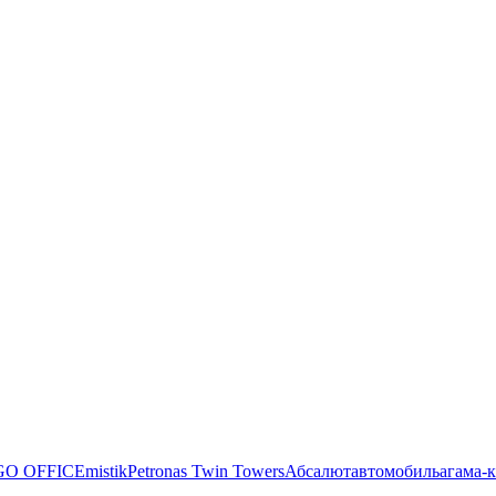
O OFFICE
mistik
Petronas Twin Towers
Абсалют
автомобиль
агама-