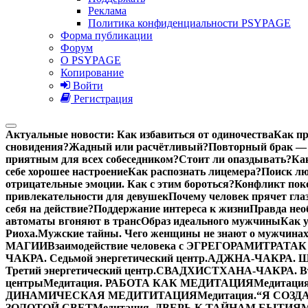
Реклама
Политика конфиденциальности PSYPAGE
Форма публикации
Форум
О PSYPAGE
Копирование
Войти
Регистрация
Актуальные новости:
Как избавиться от одиночества
Как пр
сновидения?
Жадный или расчётливый?
Повторный брак — 
приятным для всех собеседником?
Стоит ли опаздывать?
Ка
себе хорошее настроение
Как распознать лицемера?
Поиск лю
отрицательные эмоции. Как с этим бороться?
Конфликт поко
привлекательности для девушек
Почему человек прячет гла
себя на действие?
Поддержание интереса к жизни
Правда нео
автоматы вгоняют в транс
Образ идеального мужчины
Как 
Риоха.
Мужские тайны. Чего женщины не знают о мужчинах
МАГИИ
Взаимодействие человека с ЭГРЕГОРАМИ
ТРАТАК 
ЧАКРА. Седьмой энергетический центр.
АДЖНА-ЧАКРА. Шес
Третий энергетический центр.
СВАДХИСТХАНА-ЧАКРА. Втор
центры
Медитация. РАБОТА КАК МЕДИТАЦИЯ
Медитаци
ДИНАМИЧЕСКАЯ МЕДИТИТАЦИЯ
Медитация.“Я СОЗ
ЗОЛОТОЙ СВЕТ
Медитация. ДВЕРЬ К ТАЙНАМ БЫТИЯ