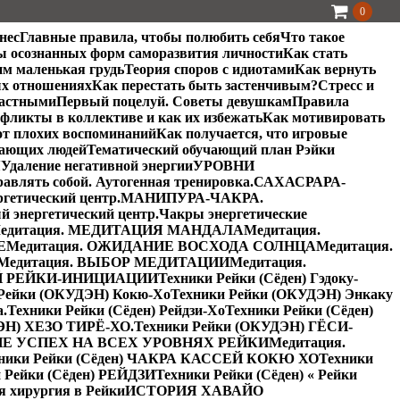
0
нес
Главные правила, чтобы полюбить себя
Что такое
ы осознанных форм саморазвития личности
Как стать
им маленькая грудь
Теория споров с идиотами
Как вернуть
ых отношениях
Как перестать быть застенчивым?
Стресс и
частными
Первый поцелуй. Советы девушкам
Правила
фликты в коллективе и как их избежать
Как мотивировать
от плохих воспоминаний
Как получается, что игровые
жающих людей
Тематический обучающий план Рэйки
Я
Удаление негативной энергии
УРОВНИ
равлять собой. Аутогенная тренировка.
САХАСРАРА-
етический центр.
МАНИПУРА-ЧАКРА.
энергетический центр.
Чакры энергетические
едитация. МЕДИТАЦИЯ МАНДАЛА
Медитация.
Е
Медитация. ОЖИДАНИЕ ВОСХОДА СОЛНЦА
Медитация.
Медитация. ВЫБОР МЕДИТАЦИИ
Медитация.
Й РЕЙКИ-ИНИЦИАЦИИ
Техники Рейки (Сёден) Гэдоку-
 Рейки (ОКУДЭН) Кокю-Хо
Техники Рейки (ОКУДЭН) Энкаку
а.
Техники Рейки (Сёден) Рейдзи-Хо
Техники Рейки (Сёден)
ЭН) ХЕЗО ТИРЁ-ХО.
Техники Рейки (ОКУДЭН) ГЁСИ-
Е УСПЕХ НА ВСЕХ УРОВНЯХ РЕЙКИ
Медитация.
ники Рейки (Сёден) ЧАКРА КАССЕЙ КОКЮ ХО
Техники
 Рейки (Сёден) РЕЙДЗИ
Техники Рейки (Сёден) « Рейки
я хирургия в Рейки
ИСТОРИЯ ХАВАЙО