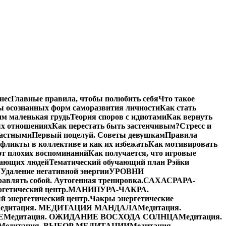
нес
Главные правила, чтобы полюбить себя
Что такое
ы осознанных форм саморазвития личности
Как стать
им маленькая грудь
Теория споров с идиотами
Как вернуть
ых отношениях
Как перестать быть застенчивым?
Стресс и
частными
Первый поцелуй. Советы девушкам
Правила
фликты в коллективе и как их избежать
Как мотивировать
от плохих воспоминаний
Как получается, что игровые
жающих людей
Тематический обучающий план Рэйки
Я
Удаление негативной энергии
УРОВНИ
равлять собой. Аутогенная тренировка.
САХАСРАРА-
етический центр.
МАНИПУРА-ЧАКРА.
энергетический центр.
Чакры энергетические
едитация. МЕДИТАЦИЯ МАНДАЛА
Медитация.
Е
Медитация. ОЖИДАНИЕ ВОСХОДА СОЛНЦА
Медитация.
Медитация. ВЫБОР МЕДИТАЦИИ
Медитация.