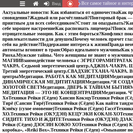
Все самое тайное и интер
Вход
Перейти
Актуальные новости:
Как избавиться от одиночества
Как пр
к
сновидения?
Жадный или расчётливый?
Повторный брак — 
содержимому
приятным для всех собеседником?
Стоит ли опаздывать?
Ка
себе хорошее настроение
Как распознать лицемера?
Поиск лю
отрицательные эмоции. Как с этим бороться?
Конфликт поко
привлекательности для девушек
Почему человек прячет гла
себя на действие?
Поддержание интереса к жизни
Правда нео
автоматы вгоняют в транс
Образ идеального мужчины
Как 
Риоха.
Мужские тайны. Чего женщины не знают о мужчинах
МАГИИ
Взаимодействие человека с ЭГРЕГОРАМИ
ТРАТАК 
ЧАКРА. Седьмой энергетический центр.
АДЖНА-ЧАКРА. Шес
Третий энергетический центр.
СВАДХИСТХАНА-ЧАКРА. Втор
центры
Медитация. РАБОТА КАК МЕДИТАЦИЯ
Медитаци
ДИНАМИЧЕСКАЯ МЕДИТИТАЦИЯ
Медитация.“Я СОЗ
ЗОЛОТОЙ СВЕТ
Медитация. ДВЕРЬ К ТАЙНАМ БЫТИЯ
МЕДИТАЦИЯ — ЭТО НЕ КОНЦЕНТРАЦИЯ
Медитация.
Хо
Техники Рейки (Сёден) Хансин Кокэцу
Техники Рейки (Сё
Тирё (Сансин Тирё)
Техники Рейки (Сёден) Как найти тандэ
Кэнёку (сухое омовение)
Техники Рейки (Сёден) Гассё
Техник
ХО.
Техники Рейки (ОКУДЭН) КЕЦУЭКИ КОКАН-ХО
Техни
СИДИТЕ ТИХО И ЖДИТЕ
Техники Рейки (ОКУДЭН) ДЗ
Рейки (Сёден) ДЗОСИН КОКЮ ХО
Техники Рейки (Сёден)
коробка», «Reiki Вox».
Техники Рейки (Сёден) «Омывание но