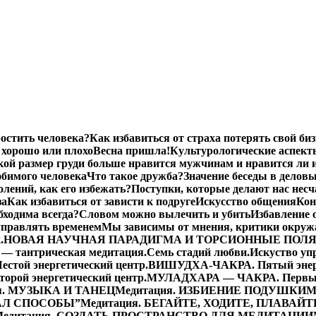
остить человека?
Как избавиться от страха потерять свой биз
хорошо или плохо
Весна пришла!
Культурологические аспект
кой размер груди больше нравится мужчинам и нравится ли 
бимого человека
Что такое дружба?
Значение беседы в делов
лений, как его избежать?
Поступки, которые делают нас нес
за
Как избавиться от зависти к подруге
Искусство общения
Кон
бходима всегда?
Словом можно вылечить и убить
Избавление 
управлять временем
Мы зависимы от мнения, критики окру
.
НОВАЯ НАУЧНАЯ ПАРАДИГМА И ТОРСИОННЫЕ ПОЛ
— тантрическая медитация.
Семь стадий любви.
Искуство уп
той энергетический центр.
ВИШУДХА-ЧАКРА. Пятый энерг
ой энергетический центр.
МУЛАДХАРА — ЧАКРА. Первый 
я. МУЗЫКА И ТАНЕЦ
Медитация. ИЗБИЕНИЕ ПОДУШКИ
М
ДАЛ СПОСОБЫ”
Медитация. БЕГАЙТЕ, ХОДИТЕ, ПЛАВАЙТ
Медитация. СОЗДАТЬ ПРОСТРАНСТВО ДЛЯ МЕДИТАЦИИ