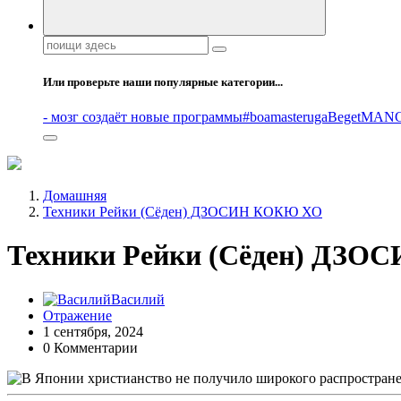
Поиск:
Или проверьте наши популярные категории...
- мозг создаёт новые программы
#boamasteruga
Beget
MANG
Домашняя
Техники Рейки (Сёден) ДЗОСИН КОКЮ ХО
Техники Рейки (Сёден) ДЗ
Василий
Отражение
1 сентября, 2024
0 Комментарии