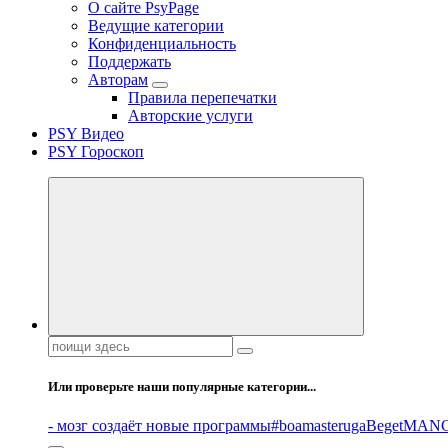
О сайте PsyPage
Ведущие категории
Конфиденциальность
Поддержать
Авторам
Правила перепечатки
Авторские услуги
PSY Видео
PSY Гороскоп
Поиск:
Или проверьте наши популярные категории...
- мозг создаёт новые программы
#boamasteruga
Beget
MANG