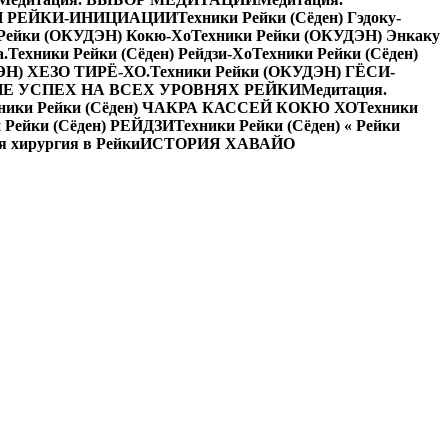
Й РЕЙКИ-ИНИЦИАЦИИ
Техники Рейки (Сёден) Гэдоку-
 Рейки (ОКУДЭН) Кокю-Хо
Техники Рейки (ОКУДЭН) Энкаку
а.
Техники Рейки (Сёден) Рейдзи-Хо
Техники Рейки (Сёден)
ЭН) ХЕЗО ТИРЁ-ХО.
Техники Рейки (ОКУДЭН) ГЁСИ-
Е УСПЕХ НА ВСЕХ УРОВНЯХ РЕЙКИ
Медитация.
ники Рейки (Сёден) ЧАКРА КАССЕЙ КОКЮ ХО
Техники
 Рейки (Сёден) РЕЙДЗИ
Техники Рейки (Сёден) « Рейки
я хирургия в Рейки
ИСТОРИЯ ХАВАЙО