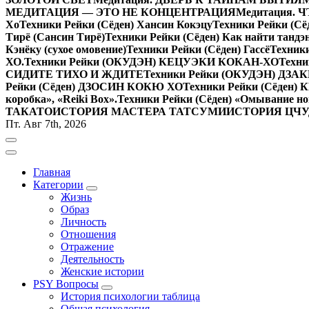
МЕДИТАЦИЯ — ЭТО НЕ КОНЦЕНТРАЦИЯ
Медитация.
Хо
Техники Рейки (Сёден) Хансин Кокэцу
Техники Рейки (Сё
Тирё (Сансин Тирё)
Техники Рейки (Сёден) Как найти тандэ
Кэнёку (сухое омовение)
Техники Рейки (Сёден) Гассё
Техник
ХО.
Техники Рейки (ОКУДЭН) КЕЦУЭКИ КОКАН-ХО
Техни
СИДИТЕ ТИХО И ЖДИТЕ
Техники Рейки (ОКУДЭН) ДЗ
Рейки (Сёден) ДЗОСИН КОКЮ ХО
Техники Рейки (Сёден)
коробка», «Reiki Вox».
Техники Рейки (Сёден) «Омывание но
ТАКАТО
ИСТОРИЯ МАСТЕРА ТАТСУМИ
ИСТОРИЯ ЦЧ
Пт. Авг 7th, 2026
Главная
Категории
Жизнь
Образ
Личность
Отношения
Отражение
Деятельность
Женские истории
PSY Вопросы
История психологии таблица
Общая психология