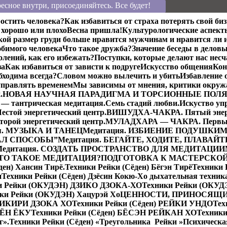
есное внутри, присоединяйтесь. Все будет!
остить человека?
Как избавиться от страха потерять свой биз
хорошо или плохо
Весна пришла!
Культурологические аспект
кой размер груди больше нравится мужчинам и нравится ли 
бимого человека
Что такое дружба?
Значение беседы в делов
лений, как его избежать?
Поступки, которые делают нас нес
за
Как избавиться от зависти к подруге
Искусство общения
Кон
бходима всегда?
Словом можно вылечить и убить
Избавление 
управлять временем
Мы зависимы от мнения, критики окру
.
НОВАЯ НАУЧНАЯ ПАРАДИГМА И ТОРСИОННЫЕ ПОЛ
— тантрическая медитация.
Семь стадий любви.
Искуство уп
той энергетический центр.
ВИШУДХА-ЧАКРА. Пятый энерг
ой энергетический центр.
МУЛАДХАРА — ЧАКРА. Первый 
я. МУЗЫКА И ТАНЕЦ
Медитация. ИЗБИЕНИЕ ПОДУШКИ
М
ДАЛ СПОСОБЫ”
Медитация. БЕГАЙТЕ, ХОДИТЕ, ПЛАВАЙТ
Медитация. СОЗДАТЬ ПРОСТРАНСТВО ДЛЯ МЕДИТАЦИИ
 ЧТО ТАКОЕ МЕДИТАЦИЯ?
ПОДГОТОВКА К МАСТЕРСКО
ден) Хансин Тирё.
Техники Рейки (Сёден) Бёгэн Тирё
Техники
н
Техники Рейки (Сёден) Дзёсин Кокю-Хо дыхательная техник
и Рейки (ОКУДЭН) ДЗИКО ДЗОКА-ХО
Техники Рейки (ОКУД
ки Рейки (ОКУДЭН) Хацурэй Хо
ЦЕННОСТИ, ПРИНОСЯЩИ
АКИКИРИ ДЗОКА ХО
Техники Рейки (Сёден) РЕЙКИ УНДО
Тех
 КЁН ЁКУ
Техники Рейки (Сёден) БЁСЭН РЕЙКАН ХО
Техники
г».
Техники Рейки (Сёден) «Треугольника Рейки »
Психическа