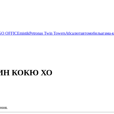
O OFFICE
mistik
Petronas Twin Towers
Абсалют
автомобиль
агама-
ОСИН КОКЮ ХО