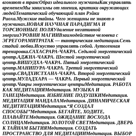
в
г
о
н
я
ю
т
в
т
р
а
н
с
О
б
р
а
з
и
д
е
а
л
ь
н
о
г
о
м
у
ж
ч
и
н
ы
К
а
к
у
п
р
а
в
л
я
т
ь
в
р
е
м
е
н
е
м
М
ы
з
а
в
и
с
и
м
ы
о
т
м
н
е
н
и
я
,
к
р
и
т
и
к
и
о
к
р
у
ж
а
ю
щ
и
х
л
ю
д
е
й
Т
е
м
а
т
и
ч
е
с
к
и
й
о
б
у
ч
а
ю
щ
и
й
п
л
а
н
Р
э
й
к
и
Р
и
о
х
а
.
М
у
ж
с
к
и
е
т
а
й
н
ы
.
Ч
е
г
о
ж
е
н
щ
и
н
ы
н
е
з
н
а
ю
т
о
м
у
ж
ч
и
н
а
х
.
Н
О
В
А
Я
Н
А
У
Ч
Н
А
Я
П
А
Р
А
Д
И
Г
М
А
И
Т
О
Р
С
И
О
Н
Н
Ы
Е
П
О
Л
Я
У
д
а
л
е
н
и
е
н
е
г
а
т
и
в
н
о
й
э
н
е
р
г
и
и
У
Р
О
В
Н
И
М
А
Г
И
И
В
з
а
и
м
о
д
е
й
с
т
в
и
е
ч
е
л
о
в
е
к
а
с
Э
Г
Р
Е
Г
О
Р
А
М
И
Т
Р
А
Т
А
К
—
т
а
н
т
р
и
ч
е
с
к
а
я
м
е
д
и
т
а
ц
и
я
.
С
е
м
ь
с
т
а
д
и
й
л
ю
б
в
и
.
И
с
к
у
с
т
в
о
у
п
р
а
в
л
я
т
ь
с
о
б
о
й
.
А
у
т
о
г
е
н
н
а
я
т
р
е
н
и
р
о
в
к
а
.
С
А
Х
А
С
Р
А
Р
А
-
Ч
А
К
Р
А
.
С
е
д
ь
м
о
й
э
н
е
р
г
е
т
и
ч
е
с
к
и
й
ц
е
н
т
р
.
А
Д
Ж
Н
А
-
Ч
А
К
Р
А
.
Ш
е
с
т
о
й
э
н
е
р
г
е
т
и
ч
е
с
к
и
й
ц
е
н
т
р
.
В
И
Ш
У
Д
Х
А
-
Ч
А
К
Р
А
.
П
я
т
ы
й
э
н
е
р
г
е
т
и
ч
е
с
к
и
й
ц
е
н
т
р
.
М
А
Н
И
П
У
Р
А
-
Ч
А
К
Р
А
.
Т
р
е
т
и
й
э
н
е
р
г
е
т
и
ч
е
с
к
и
й
ц
е
н
т
р
.
С
В
А
Д
Х
И
С
Т
Х
А
Н
А
-
Ч
А
К
Р
А
.
В
т
о
р
о
й
э
н
е
р
г
е
т
и
ч
е
с
к
и
й
ц
е
н
т
р
.
М
У
Л
А
Д
Х
А
Р
А
—
Ч
А
К
Р
А
.
П
е
р
в
ы
й
э
н
е
р
г
е
т
и
ч
е
с
к
и
й
ц
е
н
т
р
.
Ч
а
к
р
ы
э
н
е
р
г
е
т
и
ч
е
с
к
и
е
ц
е
н
т
р
ы
М
е
д
и
т
а
ц
и
я
.
Р
А
Б
О
Т
А
К
А
К
М
Е
Д
И
Т
А
Ц
И
Я
М
е
д
и
т
а
ц
и
я
.
М
У
З
Ы
К
А
И
Т
А
Н
Е
Ц
М
е
д
и
т
а
ц
и
я
.
И
З
Б
И
Е
Н
И
Е
П
О
Д
У
Ш
К
И
М
е
д
и
т
а
ц
и
я
.
М
Е
Д
И
Т
А
Ц
И
Я
М
А
Н
Д
А
Л
А
М
е
д
и
т
а
ц
и
я
.
Д
И
Н
А
М
И
Ч
Е
С
К
А
Я
М
Е
Д
И
Т
И
Т
А
Ц
И
Я
М
е
д
и
т
а
ц
и
я
.
“
Я
С
О
З
Д
А
Л
С
П
О
С
О
Б
Ы
”
М
е
д
и
т
а
ц
и
я
.
Б
Е
Г
А
Й
Т
Е
,
Х
О
Д
И
Т
Е
,
П
Л
А
В
А
Й
Т
Е
М
е
д
и
т
а
ц
и
я
.
О
Ж
И
Д
А
Н
И
Е
В
О
С
Х
О
Д
А
С
О
Л
Н
Ц
А
М
е
д
и
т
а
ц
и
я
.
З
О
Л
О
Т
О
Й
С
В
Е
Т
М
е
д
и
т
а
ц
и
я
.
Д
В
Е
Р
Ь
К
Т
А
Й
Н
А
М
Б
Ы
Т
И
Я
М
е
д
и
т
а
ц
и
я
.
С
О
З
Д
А
Т
Ь
П
Р
О
С
Т
Р
А
Н
С
Т
В
О
Д
Л
Я
М
Е
Д
И
Т
А
Ц
И
И
М
е
д
и
т
а
ц
и
я
.
В
Ы
Б
О
Р