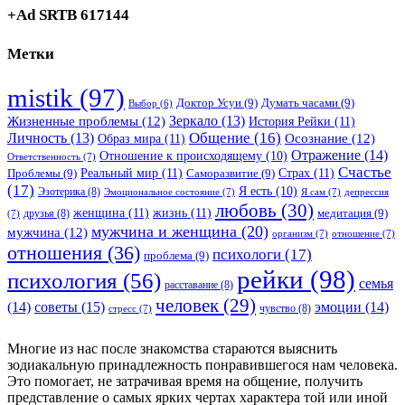
+Ad SRTB 617144
Метки
mistik
(97)
Доктор Усуи
(9)
Думать часами
(9)
Выбор
(6)
Зеркало
(13)
Жизненные проблемы
(12)
История Рейки
(11)
Общение
(16)
Личность
(13)
Образ мира
(11)
Осознание
(12)
Отражение
(14)
Отношение к происходящему
(10)
Ответственность
(7)
Счастье
Реальный мир
(11)
Страх
(11)
Проблемы
(9)
Саморазвитие
(9)
(17)
Я есть
(10)
Эзотерика
(8)
Эмоциональное состояние
(7)
Я сам
(7)
депрессия
любовь
(30)
женщина
(11)
жизнь
(11)
медитация
(9)
друзья
(8)
(7)
мужчина и женщина
(20)
мужчина
(12)
организм
(7)
отношение
(7)
отношения
(36)
психологи
(17)
проблема
(9)
рейки
(98)
психология
(56)
семья
расставание
(8)
человек
(29)
советы
(15)
(14)
эмоции
(14)
чувство
(8)
стресс
(7)
Многие из нас после знакомства стараются выяснить
зодиакальную принадлежность понравившегося нам человека.
Это помогает, не затрачивая время на общение, получить
представление о самых ярких чертах характера той или иной