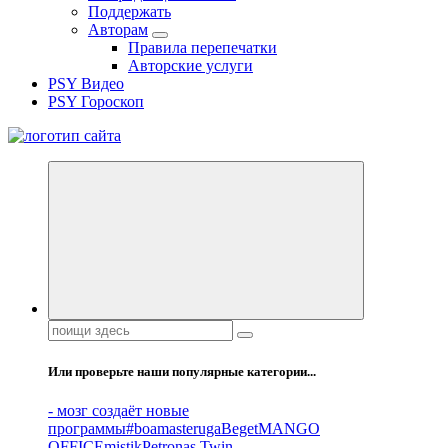
Поддержать
Авторам
Правила перепечатки
Авторские услуги
PSY Видео
PSY Гороскоп
Все самое интересное, вдохновляющее и тайное внутри.
Поиск:
Или проверьте наши популярные категории...
- мозг создаёт новые
программы
#boamasteruga
Beget
MANGO
OFFICE
mistik
Petronas Twin