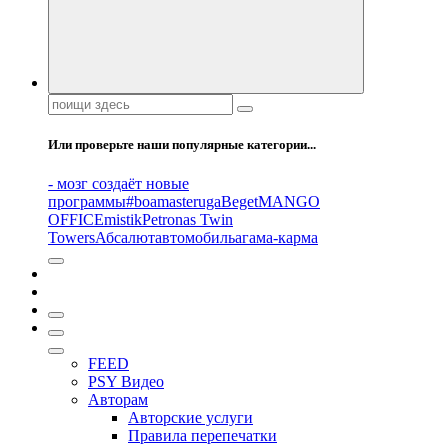
Поиск:
Или проверьте наши популярные категории...
- мозг создаёт новые
программы
#boamasteruga
Beget
MANGO
OFFICE
mistik
Petronas Twin
Towers
Абсалют
автомобиль
агама-карма
FEED
PSY Видео
Авторам
Авторские услуги
Правила перепечатки