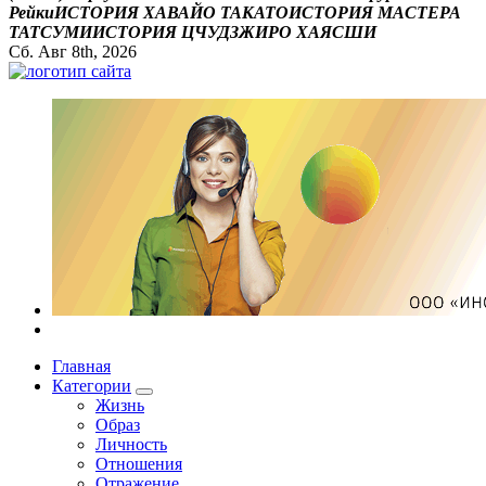
Р
е
й
к
и
И
С
Т
О
Р
И
Я
Х
А
В
А
Й
О
Т
А
К
А
Т
О
И
С
Т
О
Р
И
Я
М
А
С
Т
Е
Р
А
Т
А
Т
С
У
М
И
И
С
Т
О
Р
И
Я
Ц
Ч
У
Д
З
Ж
И
Р
О
Х
А
Я
С
Ш
И
Сб. Авг 8th, 2026
Все самое интересное, вдохновляющее и тайное внутри.
Главная
Категории
Жизнь
Образ
Личность
Отношения
Отражение