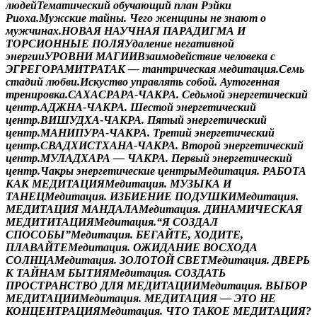
л
ю
д
е
й
Т
е
м
а
т
и
ч
е
с
к
и
й
о
б
у
ч
а
ю
щ
и
й
п
л
а
н
Р
э
й
к
и
Р
и
о
х
а
.
М
у
ж
с
к
и
е
т
а
й
н
ы
.
Ч
е
г
о
ж
е
н
щ
и
н
ы
н
е
з
н
а
ю
т
о
м
у
ж
ч
и
н
а
х
.
Н
О
В
А
Я
Н
А
У
Ч
Н
А
Я
П
А
Р
А
Д
И
Г
М
А
И
Т
О
Р
С
И
О
Н
Н
Ы
Е
П
О
Л
Я
У
д
а
л
е
н
и
е
н
е
г
а
т
и
в
н
о
й
э
н
е
р
г
и
и
У
Р
О
В
Н
И
М
А
Г
И
И
В
з
а
и
м
о
д
е
й
с
т
в
и
е
ч
е
л
о
в
е
к
а
с
Э
Г
Р
Е
Г
О
Р
А
М
И
Т
Р
А
Т
А
К
—
т
а
н
т
р
и
ч
е
с
к
а
я
м
е
д
и
т
а
ц
и
я
.
С
е
м
ь
с
т
а
д
и
й
л
ю
б
в
и
.
И
с
к
у
с
т
в
о
у
п
р
а
в
л
я
т
ь
с
о
б
о
й
.
А
у
т
о
г
е
н
н
а
я
т
р
е
н
и
р
о
в
к
а
.
С
А
Х
А
С
Р
А
Р
А
-
Ч
А
К
Р
А
.
С
е
д
ь
м
о
й
э
н
е
р
г
е
т
и
ч
е
с
к
и
й
ц
е
н
т
р
.
А
Д
Ж
Н
А
-
Ч
А
К
Р
А
.
Ш
е
с
т
о
й
э
н
е
р
г
е
т
и
ч
е
с
к
и
й
ц
е
н
т
р
.
В
И
Ш
У
Д
Х
А
-
Ч
А
К
Р
А
.
П
я
т
ы
й
э
н
е
р
г
е
т
и
ч
е
с
к
и
й
ц
е
н
т
р
.
М
А
Н
И
П
У
Р
А
-
Ч
А
К
Р
А
.
Т
р
е
т
и
й
э
н
е
р
г
е
т
и
ч
е
с
к
и
й
ц
е
н
т
р
.
С
В
А
Д
Х
И
С
Т
Х
А
Н
А
-
Ч
А
К
Р
А
.
В
т
о
р
о
й
э
н
е
р
г
е
т
и
ч
е
с
к
и
й
ц
е
н
т
р
.
М
У
Л
А
Д
Х
А
Р
А
—
Ч
А
К
Р
А
.
П
е
р
в
ы
й
э
н
е
р
г
е
т
и
ч
е
с
к
и
й
ц
е
н
т
р
.
Ч
а
к
р
ы
э
н
е
р
г
е
т
и
ч
е
с
к
и
е
ц
е
н
т
р
ы
М
е
д
и
т
а
ц
и
я
.
Р
А
Б
О
Т
А
К
А
К
М
Е
Д
И
Т
А
Ц
И
Я
М
е
д
и
т
а
ц
и
я
.
М
У
З
Ы
К
А
И
Т
А
Н
Е
Ц
М
е
д
и
т
а
ц
и
я
.
И
З
Б
И
Е
Н
И
Е
П
О
Д
У
Ш
К
И
М
е
д
и
т
а
ц
и
я
.
М
Е
Д
И
Т
А
Ц
И
Я
М
А
Н
Д
А
Л
А
М
е
д
и
т
а
ц
и
я
.
Д
И
Н
А
М
И
Ч
Е
С
К
А
Я
М
Е
Д
И
Т
И
Т
А
Ц
И
Я
М
е
д
и
т
а
ц
и
я
.
“
Я
С
О
З
Д
А
Л
С
П
О
С
О
Б
Ы
”
М
е
д
и
т
а
ц
и
я
.
Б
Е
Г
А
Й
Т
Е
,
Х
О
Д
И
Т
Е
,
П
Л
А
В
А
Й
Т
Е
М
е
д
и
т
а
ц
и
я
.
О
Ж
И
Д
А
Н
И
Е
В
О
С
Х
О
Д
А
С
О
Л
Н
Ц
А
М
е
д
и
т
а
ц
и
я
.
З
О
Л
О
Т
О
Й
С
В
Е
Т
М
е
д
и
т
а
ц
и
я
.
Д
В
Е
Р
Ь
К
Т
А
Й
Н
А
М
Б
Ы
Т
И
Я
М
е
д
и
т
а
ц
и
я
.
С
О
З
Д
А
Т
Ь
П
Р
О
С
Т
Р
А
Н
С
Т
В
О
Д
Л
Я
М
Е
Д
И
Т
А
Ц
И
И
М
е
д
и
т
а
ц
и
я
.
В
Ы
Б
О
Р
М
Е
Д
И
Т
А
Ц
И
И
М
е
д
и
т
а
ц
и
я
.
М
Е
Д
И
Т
А
Ц
И
Я
—
Э
Т
О
Н
Е
К
О
Н
Ц
Е
Н
Т
Р
А
Ц
И
Я
М
е
д
и
т
а
ц
и
я
.
Ч
Т
О
Т
А
К
О
Е
М
Е
Д
И
Т
А
Ц
И
Я
?