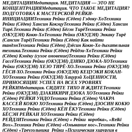
М
Е
Д
И
Т
А
Ц
И
И
М
е
д
и
т
а
ц
и
я
.
М
Е
Д
И
Т
А
Ц
И
Я
—
Э
Т
О
Н
Е
К
О
Н
Ц
Е
Н
Т
Р
А
Ц
И
Я
М
е
д
и
т
а
ц
и
я
.
Ч
Т
О
Т
А
К
О
Е
М
Е
Д
И
Т
А
Ц
И
Я
?
П
О
Д
Г
О
Т
О
В
К
А
К
М
А
С
Т
Е
Р
С
К
О
Й
Р
Е
Й
К
И
-
И
Н
И
Ц
И
А
Ц
И
И
Т
е
х
н
и
к
и
Р
е
й
к
и
(
С
ё
д
е
н
)
Г
э
д
о
к
у
-
Х
о
Т
е
х
н
и
к
и
Р
е
й
к
и
(
С
ё
д
е
н
)
Х
а
н
с
и
н
К
о
к
э
ц
у
Т
е
х
н
и
к
и
Р
е
й
к
и
(
С
ё
д
е
н
)
Х
а
н
с
и
н
Т
и
р
ё
.
Т
е
х
н
и
к
и
Р
е
й
к
и
(
С
ё
д
е
н
)
Б
ё
г
э
н
Т
и
р
ё
Т
е
х
н
и
к
и
Р
е
й
к
и
(
О
К
У
Д
Э
Н
)
К
о
к
ю
-
Х
о
Т
е
х
н
и
к
и
Р
е
й
к
и
(
О
К
У
Д
Э
Н
)
Э
н
к
а
к
у
Т
и
р
ё
(
С
а
н
с
и
н
Т
и
р
ё
)
Т
е
х
н
и
к
и
Р
е
й
к
и
(
С
ё
д
е
н
)
К
а
к
н
а
й
т
и
т
а
н
д
э
н
Т
е
х
н
и
к
и
Р
е
й
к
и
(
С
ё
д
е
н
)
Д
з
ё
с
и
н
К
о
к
ю
-
Х
о
д
ы
х
а
т
е
л
ь
н
а
я
т
е
х
н
и
к
а
.
Т
е
х
н
и
к
и
Р
е
й
к
и
(
С
ё
д
е
н
)
Р
е
й
д
з
и
-
Х
о
Т
е
х
н
и
к
и
Р
е
й
к
и
(
С
ё
д
е
н
)
К
э
н
ё
к
у
(
с
у
х
о
е
о
м
о
в
е
н
и
е
)
Т
е
х
н
и
к
и
Р
е
й
к
и
(
С
ё
д
е
н
)
Г
а
с
с
ё
Т
е
х
н
и
к
и
Р
е
й
к
и
(
О
К
У
Д
Э
Н
)
Д
З
И
К
О
Д
З
О
К
А
-
Х
О
Т
е
х
н
и
к
и
Р
е
й
к
и
(
О
К
У
Д
Э
Н
)
Х
Е
З
О
Т
И
Р
Ё
-
Х
О
.
Т
е
х
н
и
к
и
Р
е
й
к
и
(
О
К
У
Д
Э
Н
)
Г
Ё
С
И
-
Х
О
.
Т
е
х
н
и
к
и
Р
е
й
к
и
(
О
К
У
Д
Э
Н
)
К
Е
Ц
У
Э
К
И
К
О
К
А
Н
-
Х
О
Т
е
х
н
и
к
и
Р
е
й
к
и
(
О
К
У
Д
Э
Н
)
Х
а
ц
у
р
э
й
Х
о
Ц
Е
Н
Н
О
С
Т
И
,
П
Р
И
Н
О
С
Я
Щ
И
Е
У
С
П
Е
Х
Н
А
В
С
Е
Х
У
Р
О
В
Н
Я
Х
Р
Е
Й
К
И
М
е
д
и
т
а
ц
и
я
.
С
И
Д
И
Т
Е
Т
И
Х
О
И
Ж
Д
И
Т
Е
Т
е
х
н
и
к
и
Р
е
й
к
и
(
О
К
У
Д
Э
Н
)
Д
З
А
К
И
К
И
Р
И
Д
З
О
К
А
Х
О
Т
е
х
н
и
к
и
Р
е
й
к
и
(
С
ё
д
е
н
)
Р
Е
Й
К
И
У
Н
Д
О
Т
е
х
н
и
к
и
Р
е
й
к
и
(
С
ё
д
е
н
)
Ч
А
К
Р
А
К
А
С
С
Е
Й
К
О
К
Ю
Х
О
Т
е
х
н
и
к
и
Р
е
й
к
и
(
С
ё
д
е
н
)
Д
З
О
С
И
Н
К
О
К
Ю
Х
О
Т
е
х
н
и
к
и
Р
е
й
к
и
(
С
ё
д
е
н
)
К
Ё
Н
Ё
К
У
Т
е
х
н
и
к
и
Р
е
й
к
и
(
С
ё
д
е
н
)
Б
Ё
С
Э
Н
Р
Е
Й
К
А
Н
Х
О
Т
е
х
н
и
к
и
Р
е
й
к
и
(
С
ё
д
е
н
)
Р
Е
Й
Д
З
И
Т
е
х
н
и
к
и
Р
е
й
к
и
(
С
ё
д
е
н
)
«
Р
е
й
к
и
к
о
р
о
б
к
а
»
,
«
R
e
i
k
i
В
o
x
»
.
Т
е
х
н
и
к
и
Р
е
й
к
и
(
С
ё
д
е
н
)
«
О
м
ы
в
а
н
и
е
н
о
г
»
.
Т
е
х
н
и
к
и
Р
е
й
к
и
(
С
ё
д
е
н
)
«
Т
р
е
у
г
о
л
ь
н
и
к
а
Р
е
й
к
и
»
П
с
и
х
и
ч
е
с
к
а
я
х
и
р
у
р
г
и
я
в