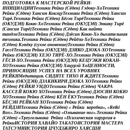
П
О
Д
Г
О
Т
О
В
К
А
К
М
А
С
Т
Е
Р
С
К
О
Й
Р
Е
Й
К
И
-
И
Н
И
Ц
И
А
Ц
И
И
Т
е
х
н
и
к
и
Р
е
й
к
и
(
С
ё
д
е
н
)
Г
э
д
о
к
у
-
Х
о
Т
е
х
н
и
к
и
Р
е
й
к
и
(
С
ё
д
е
н
)
Х
а
н
с
и
н
К
о
к
э
ц
у
Т
е
х
н
и
к
и
Р
е
й
к
и
(
С
ё
д
е
н
)
Х
а
н
с
и
н
Т
и
р
ё
.
Т
е
х
н
и
к
и
Р
е
й
к
и
(
С
ё
д
е
н
)
Б
ё
г
э
н
Т
и
р
ё
Т
е
х
н
и
к
и
Р
е
й
к
и
(
О
К
У
Д
Э
Н
)
К
о
к
ю
-
Х
о
Т
е
х
н
и
к
и
Р
е
й
к
и
(
О
К
У
Д
Э
Н
)
Э
н
к
а
к
у
Т
и
р
ё
(
С
а
н
с
и
н
Т
и
р
ё
)
Т
е
х
н
и
к
и
Р
е
й
к
и
(
С
ё
д
е
н
)
К
а
к
н
а
й
т
и
т
а
н
д
э
н
Т
е
х
н
и
к
и
Р
е
й
к
и
(
С
ё
д
е
н
)
Д
з
ё
с
и
н
К
о
к
ю
-
Х
о
д
ы
х
а
т
е
л
ь
н
а
я
т
е
х
н
и
к
а
.
Т
е
х
н
и
к
и
Р
е
й
к
и
(
С
ё
д
е
н
)
Р
е
й
д
з
и
-
Х
о
Т
е
х
н
и
к
и
Р
е
й
к
и
(
С
ё
д
е
н
)
К
э
н
ё
к
у
(
с
у
х
о
е
о
м
о
в
е
н
и
е
)
Т
е
х
н
и
к
и
Р
е
й
к
и
(
С
ё
д
е
н
)
Г
а
с
с
ё
Т
е
х
н
и
к
и
Р
е
й
к
и
(
О
К
У
Д
Э
Н
)
Д
З
И
К
О
Д
З
О
К
А
-
Х
О
Т
е
х
н
и
к
и
Р
е
й
к
и
(
О
К
У
Д
Э
Н
)
Х
Е
З
О
Т
И
Р
Ё
-
Х
О
.
Т
е
х
н
и
к
и
Р
е
й
к
и
(
О
К
У
Д
Э
Н
)
Г
Ё
С
И
-
Х
О
.
Т
е
х
н
и
к
и
Р
е
й
к
и
(
О
К
У
Д
Э
Н
)
К
Е
Ц
У
Э
К
И
К
О
К
А
Н
-
Х
О
Т
е
х
н
и
к
и
Р
е
й
к
и
(
О
К
У
Д
Э
Н
)
Х
а
ц
у
р
э
й
Х
о
Ц
Е
Н
Н
О
С
Т
И
,
П
Р
И
Н
О
С
Я
Щ
И
Е
У
С
П
Е
Х
Н
А
В
С
Е
Х
У
Р
О
В
Н
Я
Х
Р
Е
Й
К
И
М
е
д
и
т
а
ц
и
я
.
С
И
Д
И
Т
Е
Т
И
Х
О
И
Ж
Д
И
Т
Е
Т
е
х
н
и
к
и
Р
е
й
к
и
(
О
К
У
Д
Э
Н
)
Д
З
А
К
И
К
И
Р
И
Д
З
О
К
А
Х
О
Т
е
х
н
и
к
и
Р
е
й
к
и
(
С
ё
д
е
н
)
Р
Е
Й
К
И
У
Н
Д
О
Т
е
х
н
и
к
и
Р
е
й
к
и
(
С
ё
д
е
н
)
Ч
А
К
Р
А
К
А
С
С
Е
Й
К
О
К
Ю
Х
О
Т
е
х
н
и
к
и
Р
е
й
к
и
(
С
ё
д
е
н
)
Д
З
О
С
И
Н
К
О
К
Ю
Х
О
Т
е
х
н
и
к
и
Р
е
й
к
и
(
С
ё
д
е
н
)
К
Ё
Н
Ё
К
У
Т
е
х
н
и
к
и
Р
е
й
к
и
(
С
ё
д
е
н
)
Б
Ё
С
Э
Н
Р
Е
Й
К
А
Н
Х
О
Т
е
х
н
и
к
и
Р
е
й
к
и
(
С
ё
д
е
н
)
Р
Е
Й
Д
З
И
Т
е
х
н
и
к
и
Р
е
й
к
и
(
С
ё
д
е
н
)
«
Р
е
й
к
и
к
о
р
о
б
к
а
»
,
«
R
e
i
k
i
В
o
x
»
.
Т
е
х
н
и
к
и
Р
е
й
к
и
(
С
ё
д
е
н
)
«
О
м
ы
в
а
н
и
е
н
о
г
»
.
Т
е
х
н
и
к
и
Р
е
й
к
и
(
С
ё
д
е
н
)
«
Т
р
е
у
г
о
л
ь
н
и
к
а
Р
е
й
к
и
»
П
с
и
х
и
ч
е
с
к
а
я
х
и
р
у
р
г
и
я
в
Р
е
й
к
и
И
С
Т
О
Р
И
Я
Х
А
В
А
Й
О
Т
А
К
А
Т
О
И
С
Т
О
Р
И
Я
М
А
С
Т
Е
Р
А
Т
А
Т
С
У
М
И
И
С
Т
О
Р
И
Я
Ц
Ч
У
Д
З
Ж
И
Р
О
Х
А
Я
С
Ш
И