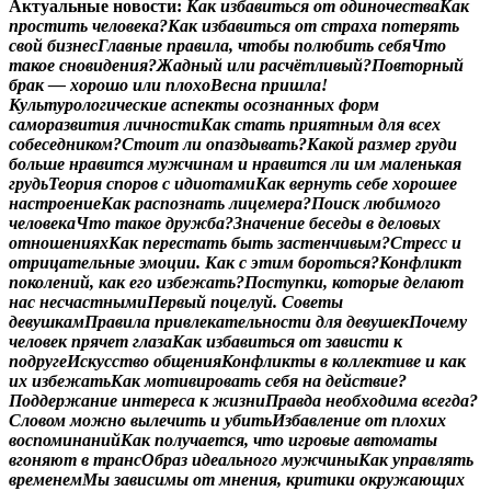
Актуальные новости:
К
а
к
и
з
б
а
в
и
т
ь
с
я
о
т
о
д
и
н
о
ч
е
с
т
в
а
К
а
к
п
р
о
с
т
и
т
ь
ч
е
л
о
в
е
к
а
?
К
а
к
и
з
б
а
в
и
т
ь
с
я
о
т
с
т
р
а
х
а
п
о
т
е
р
я
т
ь
с
в
о
й
б
и
з
н
е
с
Г
л
а
в
н
ы
е
п
р
а
в
и
л
а
,
ч
т
о
б
ы
п
о
л
ю
б
и
т
ь
с
е
б
я
Ч
т
о
т
а
к
о
е
с
н
о
в
и
д
е
н
и
я
?
Ж
а
д
н
ы
й
и
л
и
р
а
с
ч
ё
т
л
и
в
ы
й
?
П
о
в
т
о
р
н
ы
й
б
р
а
к
—
х
о
р
о
ш
о
и
л
и
п
л
о
х
о
В
е
с
н
а
п
р
и
ш
л
а
!
К
у
л
ь
т
у
р
о
л
о
г
и
ч
е
с
к
и
е
а
с
п
е
к
т
ы
о
с
о
з
н
а
н
н
ы
х
ф
о
р
м
с
а
м
о
р
а
з
в
и
т
и
я
л
и
ч
н
о
с
т
и
К
а
к
с
т
а
т
ь
п
р
и
я
т
н
ы
м
д
л
я
в
с
е
х
с
о
б
е
с
е
д
н
и
к
о
м
?
С
т
о
и
т
л
и
о
п
а
з
д
ы
в
а
т
ь
?
К
а
к
о
й
р
а
з
м
е
р
г
р
у
д
и
б
о
л
ь
ш
е
н
р
а
в
и
т
с
я
м
у
ж
ч
и
н
а
м
и
н
р
а
в
и
т
с
я
л
и
и
м
м
а
л
е
н
ь
к
а
я
г
р
у
д
ь
Т
е
о
р
и
я
с
п
о
р
о
в
с
и
д
и
о
т
а
м
и
К
а
к
в
е
р
н
у
т
ь
с
е
б
е
х
о
р
о
ш
е
е
н
а
с
т
р
о
е
н
и
е
К
а
к
р
а
с
п
о
з
н
а
т
ь
л
и
ц
е
м
е
р
а
?
П
о
и
с
к
л
ю
б
и
м
о
г
о
ч
е
л
о
в
е
к
а
Ч
т
о
т
а
к
о
е
д
р
у
ж
б
а
?
З
н
а
ч
е
н
и
е
б
е
с
е
д
ы
в
д
е
л
о
в
ы
х
о
т
н
о
ш
е
н
и
я
х
К
а
к
п
е
р
е
с
т
а
т
ь
б
ы
т
ь
з
а
с
т
е
н
ч
и
в
ы
м
?
С
т
р
е
с
с
и
о
т
р
и
ц
а
т
е
л
ь
н
ы
е
э
м
о
ц
и
и
.
К
а
к
с
э
т
и
м
б
о
р
о
т
ь
с
я
?
К
о
н
ф
л
и
к
т
п
о
к
о
л
е
н
и
й
,
к
а
к
е
г
о
и
з
б
е
ж
а
т
ь
?
П
о
с
т
у
п
к
и
,
к
о
т
о
р
ы
е
д
е
л
а
ю
т
н
а
с
н
е
с
ч
а
с
т
н
ы
м
и
П
е
р
в
ы
й
п
о
ц
е
л
у
й
.
С
о
в
е
т
ы
д
е
в
у
ш
к
а
м
П
р
а
в
и
л
а
п
р
и
в
л
е
к
а
т
е
л
ь
н
о
с
т
и
д
л
я
д
е
в
у
ш
е
к
П
о
ч
е
м
у
ч
е
л
о
в
е
к
п
р
я
ч
е
т
г
л
а
з
а
К
а
к
и
з
б
а
в
и
т
ь
с
я
о
т
з
а
в
и
с
т
и
к
п
о
д
р
у
г
е
И
с
к
у
с
с
т
в
о
о
б
щ
е
н
и
я
К
о
н
ф
л
и
к
т
ы
в
к
о
л
л
е
к
т
и
в
е
и
к
а
к
и
х
и
з
б
е
ж
а
т
ь
К
а
к
м
о
т
и
в
и
р
о
в
а
т
ь
с
е
б
я
н
а
д
е
й
с
т
в
и
е
?
П
о
д
д
е
р
ж
а
н
и
е
и
н
т
е
р
е
с
а
к
ж
и
з
н
и
П
р
а
в
д
а
н
е
о
б
х
о
д
и
м
а
в
с
е
г
д
а
?
С
л
о
в
о
м
м
о
ж
н
о
в
ы
л
е
ч
и
т
ь
и
у
б
и
т
ь
И
з
б
а
в
л
е
н
и
е
о
т
п
л
о
х
и
х
в
о
с
п
о
м
и
н
а
н
и
й
К
а
к
п
о
л
у
ч
а
е
т
с
я
,
ч
т
о
и
г
р
о
в
ы
е
а
в
т
о
м
а
т
ы
в
г
о
н
я
ю
т
в
т
р
а
н
с
О
б
р
а
з
и
д
е
а
л
ь
н
о
г
о
м
у
ж
ч
и
н
ы
К
а
к
у
п
р
а
в
л
я
т
ь
в
р
е
м
е
н
е
м
М
ы
з
а
в
и
с
и
м
ы
о
т
м
н
е
н
и
я
,
к
р
и
т
и
к
и
о
к
р
у
ж
а
ю
щ
и
х