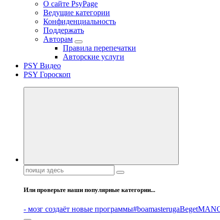
О сайте PsyPage
Ведущие категории
Конфиденциальность
Поддержать
Авторам
Правила перепечатки
Авторские услуги
PSY Видео
PSY Гороскоп
Поиск:
Или проверьте наши популярные категории...
- мозг создаёт новые программы
#boamasteruga
Beget
MANG