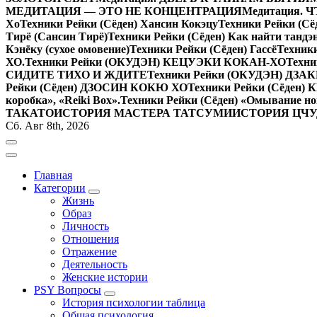
МЕДИТАЦИЯ — ЭТО НЕ КОНЦЕНТРАЦИЯ
Медитация.
Хо
Техники Рейки (Сёден) Хансин Кокэцу
Техники Рейки (Сё
Тирё (Сансин Тирё)
Техники Рейки (Сёден) Как найти тандэ
Кэнёку (сухое омовение)
Техники Рейки (Сёден) Гассё
Техник
ХО.
Техники Рейки (ОКУДЭН) КЕЦУЭКИ КОКАН-ХО
Техни
СИДИТЕ ТИХО И ЖДИТЕ
Техники Рейки (ОКУДЭН) ДЗ
Рейки (Сёден) ДЗОСИН КОКЮ ХО
Техники Рейки (Сёден)
коробка», «Reiki Вox».
Техники Рейки (Сёден) «Омывание но
ТАКАТО
ИСТОРИЯ МАСТЕРА ТАТСУМИ
ИСТОРИЯ ЦЧ
Сб. Авг 8th, 2026
Главная
Категории
Жизнь
Образ
Личность
Отношения
Отражение
Деятельность
Женские истории
PSY Вопросы
История психологии таблица
Общая психология