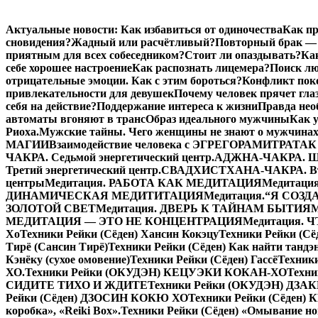
Перейти
Актуальные новости:
Как избавиться от одиночества
Как пр
к
сновидения?
Жадный или расчётливый?
Повторный брак — 
содержимому
приятным для всех собеседником?
Стоит ли опаздывать?
Ка
себе хорошее настроение
Как распознать лицемера?
Поиск лю
отрицательные эмоции. Как с этим бороться?
Конфликт поко
привлекательности для девушек
Почему человек прячет гла
себя на действие?
Поддержание интереса к жизни
Правда нео
автоматы вгоняют в транс
Образ идеального мужчины
Как 
Риоха.
Мужские тайны. Чего женщины не знают о мужчинах
МАГИИ
Взаимодействие человека с ЭГРЕГОРАМИ
ТРАТАК 
ЧАКРА. Седьмой энергетический центр.
АДЖНА-ЧАКРА. Шес
Третий энергетический центр.
СВАДХИСТХАНА-ЧАКРА. Втор
центры
Медитация. РАБОТА КАК МЕДИТАЦИЯ
Медитаци
ДИНАМИЧЕСКАЯ МЕДИТИТАЦИЯ
Медитация.“Я СОЗ
ЗОЛОТОЙ СВЕТ
Медитация. ДВЕРЬ К ТАЙНАМ БЫТИЯ
МЕДИТАЦИЯ — ЭТО НЕ КОНЦЕНТРАЦИЯ
Медитация.
Хо
Техники Рейки (Сёден) Хансин Кокэцу
Техники Рейки (Сё
Тирё (Сансин Тирё)
Техники Рейки (Сёден) Как найти тандэ
Кэнёку (сухое омовение)
Техники Рейки (Сёден) Гассё
Техник
ХО.
Техники Рейки (ОКУДЭН) КЕЦУЭКИ КОКАН-ХО
Техни
СИДИТЕ ТИХО И ЖДИТЕ
Техники Рейки (ОКУДЭН) ДЗ
Рейки (Сёден) ДЗОСИН КОКЮ ХО
Техники Рейки (Сёден)
коробка», «Reiki Вox».
Техники Рейки (Сёден) «Омывание но