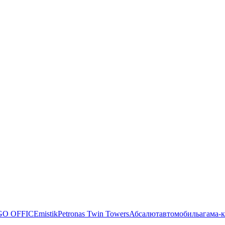
O OFFICE
mistik
Petronas Twin Towers
Абсалют
автомобиль
агама-