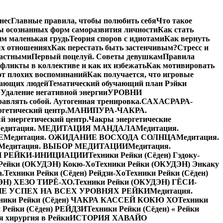
нес
Главные правила, чтобы полюбить себя
Что такое
ы осознанных форм саморазвития личности
Как стать
им маленькая грудь
Теория споров с идиотами
Как вернуть
ых отношениях
Как перестать быть застенчивым?
Стресс и
частными
Первый поцелуй. Советы девушкам
Правила
фликты в коллективе и как их избежать
Как мотивировать
от плохих воспоминаний
Как получается, что игровые
жающих людей
Тематический обучающий план Рэйки
Я
Удаление негативной энергии
УРОВНИ
равлять собой. Аутогенная тренировка.
САХАСРАРА-
етический центр.
МАНИПУРА-ЧАКРА.
энергетический центр.
Чакры энергетические
едитация. МЕДИТАЦИЯ МАНДАЛА
Медитация.
Е
Медитация. ОЖИДАНИЕ ВОСХОДА СОЛНЦА
Медитация.
Медитация. ВЫБОР МЕДИТАЦИИ
Медитация.
Й РЕЙКИ-ИНИЦИАЦИИ
Техники Рейки (Сёден) Гэдоку-
 Рейки (ОКУДЭН) Кокю-Хо
Техники Рейки (ОКУДЭН) Энкаку
а.
Техники Рейки (Сёден) Рейдзи-Хо
Техники Рейки (Сёден)
ЭН) ХЕЗО ТИРЁ-ХО.
Техники Рейки (ОКУДЭН) ГЁСИ-
Е УСПЕХ НА ВСЕХ УРОВНЯХ РЕЙКИ
Медитация.
ники Рейки (Сёден) ЧАКРА КАССЕЙ КОКЮ ХО
Техники
 Рейки (Сёден) РЕЙДЗИ
Техники Рейки (Сёден) « Рейки
я хирургия в Рейки
ИСТОРИЯ ХАВАЙО