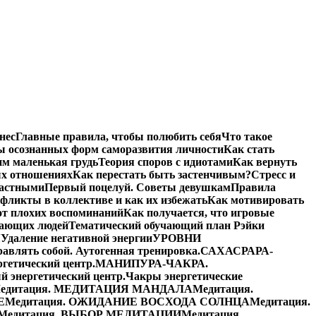
нес
Главные правила, чтобы полюбить себя
Что такое
ы осознанных форм саморазвития личности
Как стать
им маленькая грудь
Теория споров с идиотами
Как вернуть
ых отношениях
Как перестать быть застенчивым?
Стресс и
частными
Первый поцелуй. Советы девушкам
Правила
фликты в коллективе и как их избежать
Как мотивировать
от плохих воспоминаний
Как получается, что игровые
жающих людей
Тематический обучающий план Рэйки
Я
Удаление негативной энергии
УРОВНИ
равлять собой. Аутогенная тренировка.
САХАСРАРА-
етический центр.
МАНИПУРА-ЧАКРА.
энергетический центр.
Чакры энергетические
едитация. МЕДИТАЦИЯ МАНДАЛА
Медитация.
Е
Медитация. ОЖИДАНИЕ ВОСХОДА СОЛНЦА
Медитация.
Медитация. ВЫБОР МЕДИТАЦИИ
Медитация.