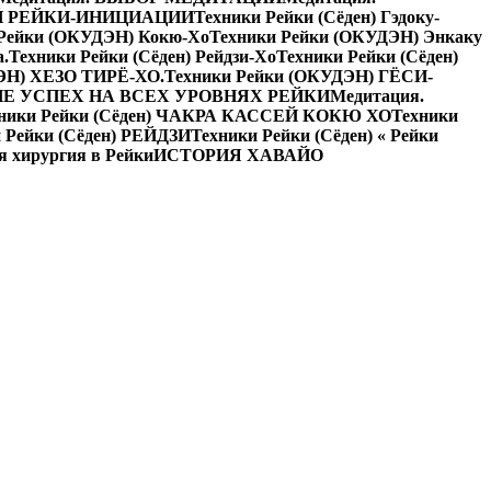
Й РЕЙКИ-ИНИЦИАЦИИ
Техники Рейки (Сёден) Гэдоку-
 Рейки (ОКУДЭН) Кокю-Хо
Техники Рейки (ОКУДЭН) Энкаку
а.
Техники Рейки (Сёден) Рейдзи-Хо
Техники Рейки (Сёден)
ЭН) ХЕЗО ТИРЁ-ХО.
Техники Рейки (ОКУДЭН) ГЁСИ-
Е УСПЕХ НА ВСЕХ УРОВНЯХ РЕЙКИ
Медитация.
ники Рейки (Сёден) ЧАКРА КАССЕЙ КОКЮ ХО
Техники
 Рейки (Сёден) РЕЙДЗИ
Техники Рейки (Сёден) « Рейки
я хирургия в Рейки
ИСТОРИЯ ХАВАЙО