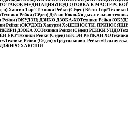
 ЧТО ТАКОЕ МЕДИТАЦИЯ?
ПОДГОТОВКА К МАСТЕРСКО
ден) Хансин Тирё.
Техники Рейки (Сёден) Бёгэн Тирё
Техники
н
Техники Рейки (Сёден) Дзёсин Кокю-Хо дыхательная техник
и Рейки (ОКУДЭН) ДЗИКО ДЗОКА-ХО
Техники Рейки (ОКУД
ки Рейки (ОКУДЭН) Хацурэй Хо
ЦЕННОСТИ, ПРИНОСЯЩИ
АКИКИРИ ДЗОКА ХО
Техники Рейки (Сёден) РЕЙКИ УНДО
Тех
 КЁН ЁКУ
Техники Рейки (Сёден) БЁСЭН РЕЙКАН ХО
Техники
г».
Техники Рейки (Сёден) «Треугольника Рейки »
Психическа
УДЗЖИРО ХАЯСШИ