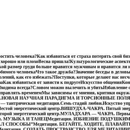
остить человека?
Как избавиться от страха потерять свой биз
хорошо или плохо
Весна пришла!
Культурологические аспект
кой размер груди больше нравится мужчинам и нравится ли 
бимого человека
Что такое дружба?
Значение беседы в делов
лений, как его избежать?
Поступки, которые делают нас нес
за
Как избавиться от зависти к подруге
Искусство общения
Кон
бходима всегда?
Словом можно вылечить и убить
Избавление 
управлять временем
Мы зависимы от мнения, критики окру
.
НОВАЯ НАУЧНАЯ ПАРАДИГМА И ТОРСИОННЫЕ ПОЛ
— тантрическая медитация.
Семь стадий любви.
Искуство уп
той энергетический центр.
ВИШУДХА-ЧАКРА. Пятый энерг
ой энергетический центр.
МУЛАДХАРА — ЧАКРА. Первый 
я. МУЗЫКА И ТАНЕЦ
Медитация. ИЗБИЕНИЕ ПОДУШКИ
М
ДАЛ СПОСОБЫ”
Медитация. БЕГАЙТЕ, ХОДИТЕ, ПЛАВАЙТ
Медитация. СОЗДАТЬ ПРОСТРАНСТВО ДЛЯ МЕДИТАЦИИ