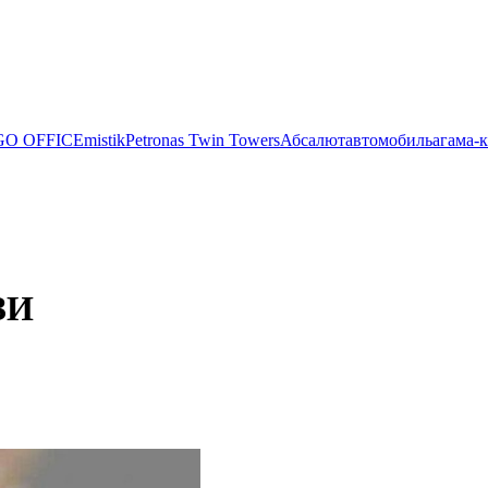
O OFFICE
mistik
Petronas Twin Towers
Абсалют
автомобиль
агама-
ЗИ