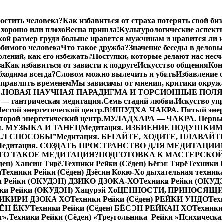
остить человека?
Как избавиться от страха потерять свой биз
хорошо или плохо
Весна пришла!
Культурологические аспект
кой размер груди больше нравится мужчинам и нравится ли 
бимого человека
Что такое дружба?
Значение беседы в делов
лений, как его избежать?
Поступки, которые делают нас нес
за
Как избавиться от зависти к подруге
Искусство общения
Кон
бходима всегда?
Словом можно вылечить и убить
Избавление 
управлять временем
Мы зависимы от мнения, критики окру
.
НОВАЯ НАУЧНАЯ ПАРАДИГМА И ТОРСИОННЫЕ ПОЛ
— тантрическая медитация.
Семь стадий любви.
Искуство уп
той энергетический центр.
ВИШУДХА-ЧАКРА. Пятый энерг
ой энергетический центр.
МУЛАДХАРА — ЧАКРА. Первый 
я. МУЗЫКА И ТАНЕЦ
Медитация. ИЗБИЕНИЕ ПОДУШКИ
М
ДАЛ СПОСОБЫ”
Медитация. БЕГАЙТЕ, ХОДИТЕ, ПЛАВАЙТ
Медитация. СОЗДАТЬ ПРОСТРАНСТВО ДЛЯ МЕДИТАЦИИ
 ЧТО ТАКОЕ МЕДИТАЦИЯ?
ПОДГОТОВКА К МАСТЕРСКО
ден) Хансин Тирё.
Техники Рейки (Сёден) Бёгэн Тирё
Техники
н
Техники Рейки (Сёден) Дзёсин Кокю-Хо дыхательная техник
и Рейки (ОКУДЭН) ДЗИКО ДЗОКА-ХО
Техники Рейки (ОКУД
ки Рейки (ОКУДЭН) Хацурэй Хо
ЦЕННОСТИ, ПРИНОСЯЩИ
АКИКИРИ ДЗОКА ХО
Техники Рейки (Сёден) РЕЙКИ УНДО
Тех
 КЁН ЁКУ
Техники Рейки (Сёден) БЁСЭН РЕЙКАН ХО
Техники
г».
Техники Рейки (Сёден) «Треугольника Рейки »
Психическа