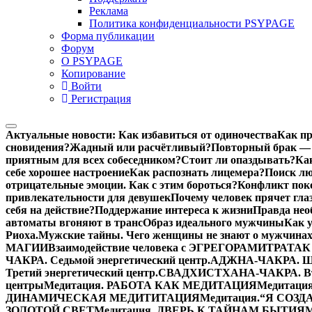
Реклама
Политика конфиденциальности PSYPAGE
Форма публикации
Форум
О PSYPAGE
Копирование
Войти
Регистрация
Актуальные новости:
Как избавиться от одиночества
Как пр
сновидения?
Жадный или расчётливый?
Повторный брак — 
приятным для всех собеседником?
Стоит ли опаздывать?
Ка
себе хорошее настроение
Как распознать лицемера?
Поиск лю
отрицательные эмоции. Как с этим бороться?
Конфликт поко
привлекательности для девушек
Почему человек прячет гла
себя на действие?
Поддержание интереса к жизни
Правда нео
автоматы вгоняют в транс
Образ идеального мужчины
Как 
Риоха.
Мужские тайны. Чего женщины не знают о мужчинах
МАГИИ
Взаимодействие человека с ЭГРЕГОРАМИ
ТРАТАК 
ЧАКРА. Седьмой энергетический центр.
АДЖНА-ЧАКРА. Шес
Третий энергетический центр.
СВАДХИСТХАНА-ЧАКРА. Втор
центры
Медитация. РАБОТА КАК МЕДИТАЦИЯ
Медитаци
ДИНАМИЧЕСКАЯ МЕДИТИТАЦИЯ
Медитация.“Я СОЗ
ЗОЛОТОЙ СВЕТ
Медитация. ДВЕРЬ К ТАЙНАМ БЫТИЯ