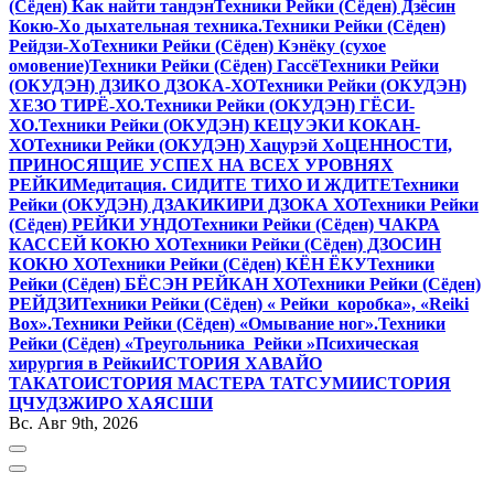
(Сёден) Как найти тандэн
Техники Рейки (Сёден) Дзёсин
Кокю-Хо дыхательная техника.
Техники Рейки (Сёден)
Рейдзи-Хо
Техники Рейки (Сёден) Кэнёку (сухое
омовение)
Техники Рейки (Сёден) Гассё
Техники Рейки
(ОКУДЭН) ДЗИКО ДЗОКА-ХО
Техники Рейки (ОКУДЭН)
ХЕЗО ТИРЁ-ХО.
Техники Рейки (ОКУДЭН) ГЁСИ-
ХО.
Техники Рейки (ОКУДЭН) КЕЦУЭКИ КОКАН-
ХО
Техники Рейки (ОКУДЭН) Хацурэй Хо
ЦЕННОСТИ,
ПРИНОСЯЩИЕ УСПЕХ НА ВСЕХ УРОВНЯХ
РЕЙКИ
Медитация. СИДИТЕ ТИХО И ЖДИТЕ
Техники
Рейки (ОКУДЭН) ДЗАКИКИРИ ДЗОКА ХО
Техники Рейки
(Сёден) РЕЙКИ УНДО
Техники Рейки (Сёден) ЧАКРА
КАССЕЙ КОКЮ ХО
Техники Рейки (Сёден) ДЗОСИН
КОКЮ ХО
Техники Рейки (Сёден) КЁН ЁКУ
Техники
Рейки (Сёден) БЁСЭН РЕЙКАН ХО
Техники Рейки (Сёден)
РЕЙДЗИ
Техники Рейки (Сёден) « Рейки коробка», «Reiki
Вox».
Техники Рейки (Сёден) «Омывание ног».
Техники
Рейки (Сёден) «Треугольника Рейки »
Психическая
хирургия в Рейки
ИСТОРИЯ ХАВАЙО
ТАКАТО
ИСТОРИЯ МАСТЕРА ТАТСУМИ
ИСТОРИЯ
ЦЧУДЗЖИРО ХАЯСШИ
Вс. Авг 9th, 2026