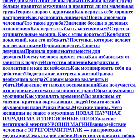
собеседником?
Стоит ли опаздывать?
Какой размер груди
больше нравится мужчинам и нравится ли им маленькая
грудь
Теория споров с идиотами
Как вернуть себе хорошее
настроение
Как распознать лицемера?
Поиск любимого
человека
Что такое дружба?
Значение беседы в деловых
отношениях
Как перестать быть застенчивым?
Стресс и
отрицательные эмоции. Как с этим бороться?
Конфликт
поколений, как его избежать?
Поступки, которые делают
нас несчастными
Первый поцелуй. Советы
девушкам
Правила привлекательности для
девушек
Почему человек прячет глаза
Как избавиться от
зависти к подруге
Искусство общения
Конфликты в
коллективе и как их избежать
Как мотивировать себя на
действие?
Поддержание интереса к жизни
Правда
необходима всегда?
Словом можно вылечить и
убить
Избавление от плохих воспоминаний
Как получается,
что игровые автоматы вгоняют в транс
Образ идеального
мужчины
Как управлять временем
Мы зависимы от
мнения, критики окружающих людей
Тематический
обучающий план Рэйки Риоха.
Мужские тайны. Чего
женщины не знают о мужчинах.
НОВАЯ НАУЧНАЯ
ПАРАДИГМА И ТОРСИОННЫЕ ПОЛЯ
Удаление
негативной энергии
УРОВНИ МАГИИ
Взаимодействие
человека с ЭГРЕГОРАМИ
ТРАТАК — тантрическая
медитация.
Семь стадий любви.
Искуство управлять собой.