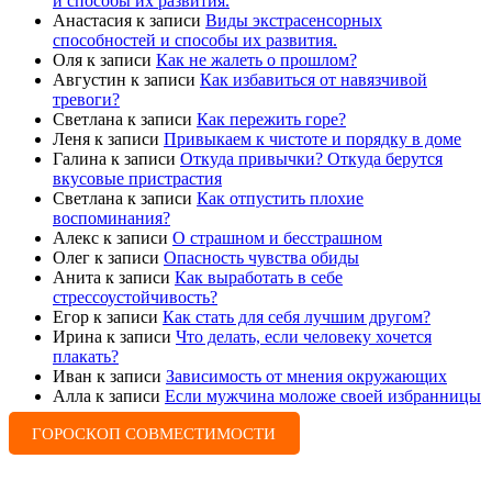
и способы их развития.
Анастасия
к записи
Виды экстрасенсорных
способностей и способы их развития.
Оля
к записи
Как не жалеть о прошлом?
Августин
к записи
Как избавиться от навязчивой
тревоги?
Светлана
к записи
Как пережить горе?
Леня
к записи
Привыкаем к чистоте и порядку в доме
Галина
к записи
Откуда привычки? Откуда берутся
вкусовые пристрастия
Светлана
к записи
Как отпустить плохие
воспоминания?
Алекс
к записи
О страшном и бесстрашном
Олег
к записи
Опасность чувства обиды
Анита
к записи
Как выработать в себе
стрессоустойчивость?
Егор
к записи
Как стать для себя лучшим другом?
Ирина
к записи
Что делать, если человеку хочется
плакать?
Иван
к записи
Зависимость от мнения окружающих
Алла
к записи
Если мужчина моложе своей избранницы
ГОРОСКОП СОВМЕСТИМОСТИ