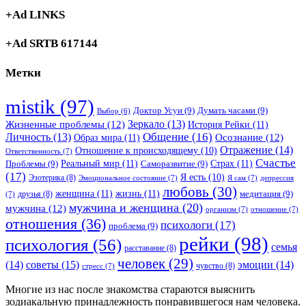
+Ad LINKS
+Ad SRTB 617144
Метки
mistik
(97)
Доктор Усуи
(9)
Думать часами
(9)
Выбор
(6)
Зеркало
(13)
Жизненные проблемы
(12)
История Рейки
(11)
Общение
(16)
Личность
(13)
Образ мира
(11)
Осознание
(12)
Отражение
(14)
Отношение к происходящему
(10)
Ответственность
(7)
Счастье
Реальный мир
(11)
Страх
(11)
Проблемы
(9)
Саморазвитие
(9)
(17)
Я есть
(10)
Эзотерика
(8)
Эмоциональное состояние
(7)
Я сам
(7)
депрессия
любовь
(30)
женщина
(11)
жизнь
(11)
медитация
(9)
друзья
(8)
(7)
мужчина и женщина
(20)
мужчина
(12)
организм
(7)
отношение
(7)
отношения
(36)
психологи
(17)
проблема
(9)
рейки
(98)
психология
(56)
семья
расставание
(8)
человек
(29)
советы
(15)
(14)
эмоции
(14)
чувство
(8)
стресс
(7)
Многие из нас после знакомства стараются выяснить
зодиакальную принадлежность понравившегося нам человека.