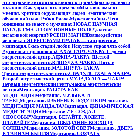
что игровые автоматы вгоняют в транс
Образ идеального
мужчины
Как управлять временем
Мы зависимы от
мнения, критики окружающих людей
Тематический
обучающий план Рэйки Риоха.
Мужские тайны. Чего
женщины не знают о мужчинах.
НОВАЯ НАУЧНАЯ
ПАРАДИГМА И ТОРСИОННЫЕ ПОЛЯ
Удаление
негативной энергии
УРОВНИ МАГИИ
Взаимодействие
человека с ЭГРЕГОРАМИ
ТРАТАК — тантрическая
медитация.
Семь стадий любви.
Искуство управлять собой.
Аутогенная тренировка.
САХАСРАРА-ЧАКРА. Седьмой
энергетический центр.
АДЖНА-ЧАКРА. Шестой
энергетический центр.
ВИШУДХА-ЧАКРА. Пятый
энергетический центр.
МАНИПУРА-ЧАКРА.
Третий энергетический центр.
СВАДХИСТХАНА-ЧАКРА.
Второй энергетический центр.
МУЛАДХАРА — ЧАКРА.
Первый энергетический центр.
Чакры энергетические
центры
Медитация. РАБОТА КАК
МЕДИТАЦИЯ
Медитация. МУЗЫКА И
ТАНЕЦ
Медитация. ИЗБИЕНИЕ ПОДУШКИ
Медитация.
МЕДИТАЦИЯ МАНДАЛА
Медитация. ДИНАМИЧЕСКАЯ
МЕДИТИТАЦИЯ
Медитация.“Я СОЗДАЛ
СПОСОБЫ”
Медитация. БЕГАЙТЕ, ХОДИТЕ,
ПЛАВАЙТЕ
Медитация. ОЖИДАНИЕ ВОСХОДА
СОЛНЦА
Медитация. ЗОЛОТОЙ СВЕТ
Медитация. ДВЕРЬ
К ТАЙНАМ БЫТИЯ
Медитация. СОЗДАТЬ