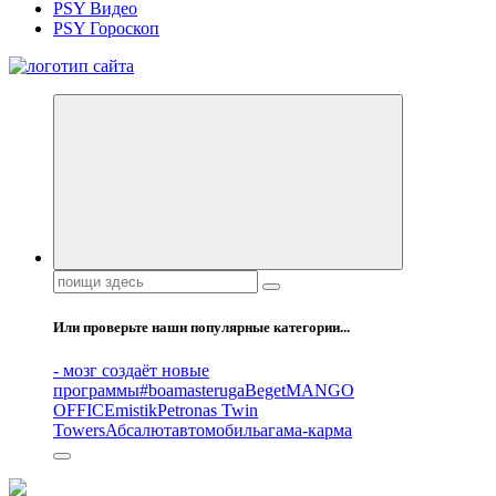
PSY Видео
PSY Гороскоп
Все самое интересное, вдохновляющее и тайное внутри.
Поиск:
Или проверьте наши популярные категории...
- мозг создаёт новые
программы
#boamasteruga
Beget
MANGO
OFFICE
mistik
Petronas Twin
Towers
Абсалют
автомобиль
агама-карма