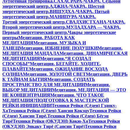
Аутогенная тренировка.
САХАСРАРА-ЧАКРА. Седьмой
энергетический центр.
АДЖНА-ЧАКРА. Шестой
энергетический центр.
ВИШУДХА-ЧАКРА. Пятый
энергетический центр.
МАНИПУРА-ЧАКРА.
Третий энергетический центр.
СВАДХИСТХАНА-ЧАКРА.
Второй энергетический центр.
МУЛАДХАРА — ЧАКРА.
Первый энергетический центр.
Чакры энергетические
центры
Медитация. РАБОТА КАК
МЕДИТАЦИЯ
Медитация. МУЗЫКА И
ТАНЕЦ
Медитация. ИЗБИЕНИЕ ПОДУШКИ
Медитация.
МЕДИТАЦИЯ МАНДАЛА
Медитация. ДИНАМИЧЕСКАЯ
МЕДИТИТАЦИЯ
Медитация.“Я СОЗДАЛ
СПОСОБЫ”
Медитация. БЕГАЙТЕ, ХОДИТЕ,
ПЛАВАЙТЕ
Медитация. ОЖИДАНИЕ ВОСХОДА
СОЛНЦА
Медитация. ЗОЛОТОЙ СВЕТ
Медитация. ДВЕРЬ
К ТАЙНАМ БЫТИЯ
Медитация. СОЗДАТЬ
ПРОСТРАНСТВО ДЛЯ МЕДИТАЦИИ
Медитация.
ВЫБОР МЕДИТАЦИИ
Медитация. МЕДИТАЦИЯ — ЭТО
НЕ КОНЦЕНТРАЦИЯ
Медитация. ЧТО ТАКОЕ
МЕДИТАЦИЯ?
ПОДГОТОВКА К МАСТЕРСКОЙ
РЕЙКИ-ИНИЦИАЦИИ
Техники Рейки (Сёден) Гэдоку-
Хо
Техники Рейки (Сёден) Хансин Кокэцу
Техники Рейки
(Сёден) Хансин Тирё.
Техники Рейки (Сёден) Бёгэн
Тирё
Техники Рейки (ОКУДЭН) Кокю-Хо
Техники Рейки
(ОКУДЭН) Энкаку Тирё (Сансин Тирё)
Техники Рейки