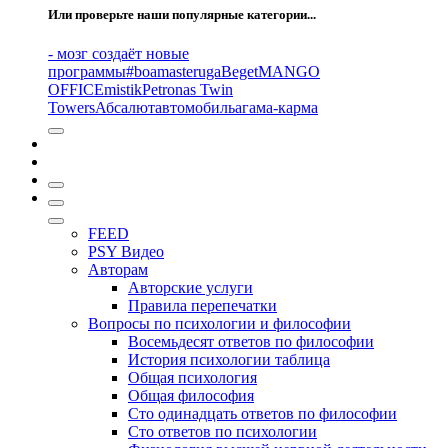
Или проверьте наши популярные категории...
- мозг создаёт новые
программы
#boamasteruga
Beget
MANGO
OFFICE
mistik
Petronas Twin
Towers
Абсалют
автомобиль
агама-карма
FEED
PSY Видео
Авторам
Авторские услуги
Правила перепечатки
Вопросы по психологии и философии
Восемьдесят ответов по философии
История психологии таблица
Общая психология
Общая философия
Сто одинадцать ответов по философии
Сто ответов по психологии