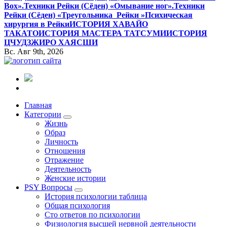
Вox».
Техники Рейки (Сёден) «Омывание ног».
Техники
Рейки (Сёден) «Треугольника Рейки »
Психическая
хирургия в Рейки
ИСТОРИЯ ХАВАЙО
ТАКАТО
ИСТОРИЯ МАСТЕРА ТАТСУМИ
ИСТОРИЯ
ЦЧУДЗЖИРО ХАЯСШИ
Вс. Авг 9th, 2026
Все самое интересное, вдохновляющее и тайное внутри.
Главная
Категории
Жизнь
Образ
Личность
Отношения
Отражение
Деятельность
Женские истории
PSY Вопросы
История психологии таблица
Общая психология
Сто ответов по психологии
Физиология высшей нервной деятельности