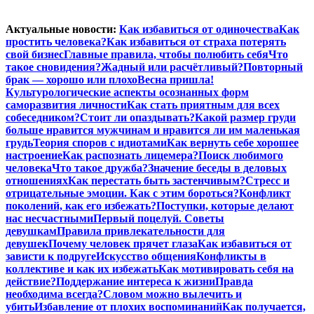
Перейти
Актуальные новости:
Как избавиться от одиночества
Как
к
простить человека?
Как избавиться от страха потерять
содержимому
свой бизнес
Главные правила, чтобы полюбить себя
Что
такое сновидения?
Жадный или расчётливый?
Повторный
брак — хорошо или плохо
Весна пришла!
Культурологические аспекты осознанных форм
саморазвития личности
Как стать приятным для всех
собеседником?
Стоит ли опаздывать?
Какой размер груди
больше нравится мужчинам и нравится ли им маленькая
грудь
Теория споров с идиотами
Как вернуть себе хорошее
настроение
Как распознать лицемера?
Поиск любимого
человека
Что такое дружба?
Значение беседы в деловых
отношениях
Как перестать быть застенчивым?
Стресс и
отрицательные эмоции. Как с этим бороться?
Конфликт
поколений, как его избежать?
Поступки, которые делают
нас несчастными
Первый поцелуй. Советы
девушкам
Правила привлекательности для
девушек
Почему человек прячет глаза
Как избавиться от
зависти к подруге
Искусство общения
Конфликты в
коллективе и как их избежать
Как мотивировать себя на
действие?
Поддержание интереса к жизни
Правда
необходима всегда?
Словом можно вылечить и
убить
Избавление от плохих воспоминаний
Как получается,