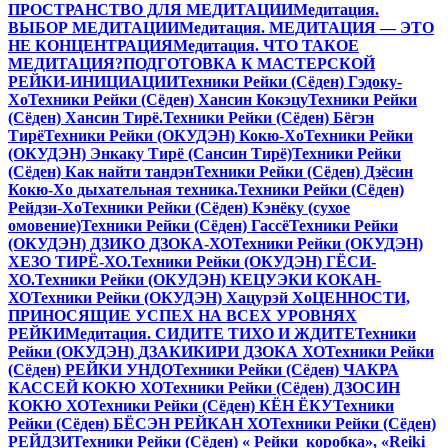
ПРОСТРАНСТВО ДЛЯ МЕДИТАЦИИ
Медитация.
ВЫБОР МЕДИТАЦИИ
Медитация. МЕДИТАЦИЯ — ЭТО
НЕ КОНЦЕНТРАЦИЯ
Медитация. ЧТО ТАКОЕ
МЕДИТАЦИЯ?
ПОДГОТОВКА К МАСТЕРСКОЙ
РЕЙКИ-ИНИЦИАЦИИ
Техники Рейки (Сёден) Гэдоку-
Хо
Техники Рейки (Сёден) Хансин Кокэцу
Техники Рейки
(Сёден) Хансин Тирё.
Техники Рейки (Сёден) Бёгэн
Тирё
Техники Рейки (ОКУДЭН) Кокю-Хо
Техники Рейки
(ОКУДЭН) Энкаку Тирё (Сансин Тирё)
Техники Рейки
(Сёден) Как найти тандэн
Техники Рейки (Сёден) Дзёсин
Кокю-Хо дыхательная техника.
Техники Рейки (Сёден)
Рейдзи-Хо
Техники Рейки (Сёден) Кэнёку (сухое
омовение)
Техники Рейки (Сёден) Гассё
Техники Рейки
(ОКУДЭН) ДЗИКО ДЗОКА-ХО
Техники Рейки (ОКУДЭН)
ХЕЗО ТИРЁ-ХО.
Техники Рейки (ОКУДЭН) ГЁСИ-
ХО.
Техники Рейки (ОКУДЭН) КЕЦУЭКИ КОКАН-
ХО
Техники Рейки (ОКУДЭН) Хацурэй Хо
ЦЕННОСТИ,
ПРИНОСЯЩИЕ УСПЕХ НА ВСЕХ УРОВНЯХ
РЕЙКИ
Медитация. СИДИТЕ ТИХО И ЖДИТЕ
Техники
Рейки (ОКУДЭН) ДЗАКИКИРИ ДЗОКА ХО
Техники Рейки
(Сёден) РЕЙКИ УНДО
Техники Рейки (Сёден) ЧАКРА
КАССЕЙ КОКЮ ХО
Техники Рейки (Сёден) ДЗОСИН
КОКЮ ХО
Техники Рейки (Сёден) КЁН ЁКУ
Техники
Рейки (Сёден) БЁСЭН РЕЙКАН ХО
Техники Рейки (Сёден)
РЕЙДЗИ
Техники Рейки (Сёден) « Рейки коробка», «Reiki