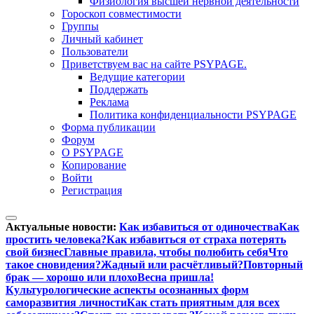
Физиология высшей нервной деятельности
Гороскоп совместимости
Группы
Личный кабинет
Пользователи
Приветствуем вас на сайте PSYPAGE.
Ведущие категории
Поддержать
Реклама
Политика конфиденциальности PSYPAGE
Форма публикации
Форум
О PSYPAGE
Копирование
Войти
Регистрация
Актуальные новости:
Как избавиться от одиночества
Как
простить человека?
Как избавиться от страха потерять
свой бизнес
Главные правила, чтобы полюбить себя
Что
такое сновидения?
Жадный или расчётливый?
Повторный
брак — хорошо или плохо
Весна пришла!
Культурологические аспекты осознанных форм
саморазвития личности
Как стать приятным для всех