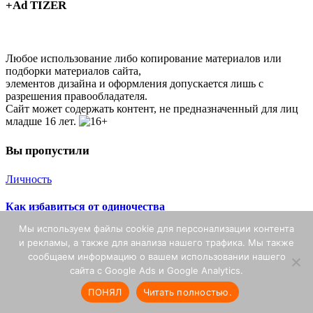
+Ad TIZER
Любое использование либо копирование материалов или
подборки материалов сайта,
элементов дизайна и оформления допускается лишь с
разрешения правообладателя.
Сайт может содержать контент, не предназначенный для лиц
младше 16 лет.
Вы пропустили
Личность
Как избавиться от одиночества
Мы используем файлы cookie для персонализации контента
От
Василий
и рекламы, а также для анализа нашего трафика. Мы также
26 декабря, 2025
сообщаем информацию о вашем использовании нашего
363 views
сайта с Google Ads и Google Analytics.
ПОНЯЛ
Читать полностью.
Личность