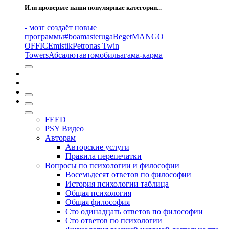
Или проверьте наши популярные категории...
- мозг создаёт новые
программы
#boamasteruga
Beget
MANGO
OFFICE
mistik
Petronas Twin
Towers
Абсалют
автомобиль
агама-карма
FEED
PSY Видео
Авторам
Авторские услуги
Правила перепечатки
Вопросы по психологии и философии
Восемьдесят ответов по философии
История психологии таблица
Общая психология
Общая философия
Сто одинадцать ответов по философии
Сто ответов по психологии