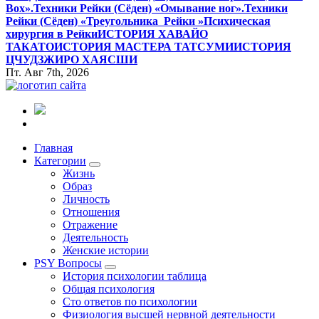
Вox».
Техники Рейки (Сёден) «Омывание ног».
Техники
Рейки (Сёден) «Треугольника Рейки »
Психическая
хирургия в Рейки
ИСТОРИЯ ХАВАЙО
ТАКАТО
ИСТОРИЯ МАСТЕРА ТАТСУМИ
ИСТОРИЯ
ЦЧУДЗЖИРО ХАЯСШИ
Пт. Авг 7th, 2026
Все самое интересное, вдохновляющее и тайное внутри.
Главная
Категории
Жизнь
Образ
Личность
Отношения
Отражение
Деятельность
Женские истории
PSY Вопросы
История психологии таблица
Общая психология
Сто ответов по психологии
Физиология высшей нервной деятельности