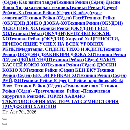
(Сёден) Как найти тандэн
Техники Рейки (Сёден) Дзёсин
Кокю-Хо дыхательная техника.
Техники Рейки (Сёден)
Рейдзи-Хо
Техники Рейки (Сёден) Кэнёку (сухое
омовение)
Техники Рейки (Сёден) Гассё
Техники Рейки
(ОКУДЭН) ДЗИКО ДЗОКА-ХО
Техники Рейки (ОКУДЭН)
ХЕЗО ТИРЁ-ХО.
Техники Рейки (ОКУДЭН) ГЁСИ-
ХО.
Техники Рейки (ОКУДЭН) КЕЦУЭКИ КОКАН-
ХО
Техники Рейки (ОКУДЭН) Хацурэй Хо
ЦЕННОСТИ,
ПРИНОСЯЩИЕ УСПЕХ НА ВСЕХ УРОВНЯХ
РЕЙКИ
Медитация. СИДИТЕ ТИХО И ЖДИТЕ
Техники
Рейки (ОКУДЭН) ДЗАКИКИРИ ДЗОКА ХО
Техники Рейки
(Сёден) РЕЙКИ УНДО
Техники Рейки (Сёден) ЧАКРА
КАССЕЙ КОКЮ ХО
Техники Рейки (Сёден) ДЗОСИН
КОКЮ ХО
Техники Рейки (Сёден) КЁН ЁКУ
Техники
Рейки (Сёден) БЁСЭН РЕЙКАН ХО
Техники Рейки (Сёден)
РЕЙДЗИ
Техники Рейки (Сёден) « Рейки коробка», «Reiki
Вox».
Техники Рейки (Сёден) «Омывание ног».
Техники
Рейки (Сёден) «Треугольника Рейки »
Психическая
хирургия в Рейки
ИСТОРИЯ ХАВАЙО
ТАКАТО
ИСТОРИЯ МАСТЕРА ТАТСУМИ
ИСТОРИЯ
ЦЧУДЗЖИРО ХАЯСШИ
Пт. Авг 7th, 2026