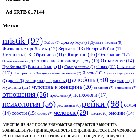
+Ad SRTB 617144
Метки
mistik
(97)
Доктор Усуи
(9)
Думать часами
(9)
Выбор
(6)
Зеркало
(13)
Жизненные проблемы
(12)
История Рейки
(11)
Общение
(16)
Личность
(13)
Образ мира
(11)
Осознание
(12)
Отражение
(14)
Отношение к происходящему
(10)
Ответственность
(7)
Счастье
Реальный мир
(11)
Страх
(11)
Проблемы
(9)
Саморазвитие
(9)
(17)
Я есть
(10)
Эзотерика
(8)
Эмоциональное состояние
(7)
Я сам
(7)
депрессия
любовь
(30)
женщина
(11)
жизнь
(11)
медитация
(9)
друзья
(8)
(7)
мужчина и женщина
(20)
мужчина
(12)
организм
(7)
отношение
(7)
отношения
(36)
психологи
(17)
проблема
(9)
рейки
(98)
психология
(56)
семья
расставание
(8)
человек
(29)
советы
(15)
(14)
эмоции
(14)
чувство
(8)
стресс
(7)
Многие из нас после знакомства стараются выяснить
зодиакальную принадлежность понравившегося нам человека.
Это помогает, не затрачивая время на общение, получить