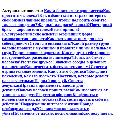
Перейти
Актуальные новости:
Как избавиться от одиночества
Как
к
простить человека?
Как избавиться от страха потерять
содержимому
свой бизнес
Главные правила, чтобы полюбить себя
Что
такое сновидения?
Жадный или расчётливый?
Повторный
брак — хорошо или плохо
Весна пришла!
Культурологические аспекты осознанных форм
саморазвития личности
Как стать приятным для всех
собеседником?
Стоит ли опаздывать?
Какой размер груди
больше нравится мужчинам и нравится ли им маленькая
грудь
Теория споров с идиотами
Как вернуть себе хорошее
настроение
Как распознать лицемера?
Поиск любимого
человека
Что такое дружба?
Значение беседы в деловых
отношениях
Как перестать быть застенчивым?
Стресс и
отрицательные эмоции. Как с этим бороться?
Конфликт
поколений, как его избежать?
Поступки, которые делают
нас несчастными
Первый поцелуй. Советы
девушкам
Правила привлекательности для
девушек
Почему человек прячет глаза
Как избавиться от
зависти к подруге
Искусство общения
Конфликты в
коллективе и как их избежать
Как мотивировать себя на
действие?
Поддержание интереса к жизни
Правда
необходима всегда?
Словом можно вылечить и
убить
Избавление от плохих воспоминаний
Как получается,