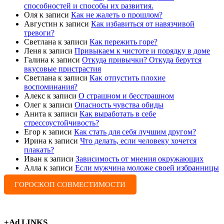
способностей и способы их развития.
Оля
к записи
Как не жалеть о прошлом?
Августин
к записи
Как избавиться от навязчивой
тревоги?
Светлана
к записи
Как пережить горе?
Леня
к записи
Привыкаем к чистоте и порядку в доме
Галина
к записи
Откуда привычки? Откуда берутся
вкусовые пристрастия
Светлана
к записи
Как отпустить плохие
воспоминания?
Алекс
к записи
О страшном и бесстрашном
Олег
к записи
Опасность чувства обиды
Анита
к записи
Как выработать в себе
стрессоустойчивость?
Егор
к записи
Как стать для себя лучшим другом?
Ирина
к записи
Что делать, если человеку хочется
плакать?
Иван
к записи
Зависимость от мнения окружающих
Алла
к записи
Если мужчина моложе своей избранницы
ГОРОСКОП СОВМЕСТИМОСТИ
+Ad LINKS