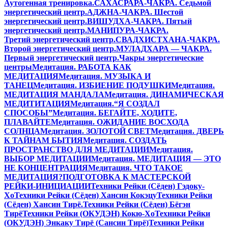
Аутогенная тренировка.
САХАСРАРА-ЧАКРА. Седьмой
энергетический центр.
АДЖНА-ЧАКРА. Шестой
энергетический центр.
ВИШУДХА-ЧАКРА. Пятый
энергетический центр.
МАНИПУРА-ЧАКРА.
Третий энергетический центр.
СВАДХИСТХАНА-ЧАКРА.
Второй энергетический центр.
МУЛАДХАРА — ЧАКРА.
Первый энергетический центр.
Чакры энергетические
центры
Медитация. РАБОТА КАК
МЕДИТАЦИЯ
Медитация. МУЗЫКА И
ТАНЕЦ
Медитация. ИЗБИЕНИЕ ПОДУШКИ
Медитация.
МЕДИТАЦИЯ МАНДАЛА
Медитация. ДИНАМИЧЕСКАЯ
МЕДИТИТАЦИЯ
Медитация.“Я СОЗДАЛ
СПОСОБЫ”
Медитация. БЕГАЙТЕ, ХОДИТЕ,
ПЛАВАЙТЕ
Медитация. ОЖИДАНИЕ ВОСХОДА
СОЛНЦА
Медитация. ЗОЛОТОЙ СВЕТ
Медитация. ДВЕРЬ
К ТАЙНАМ БЫТИЯ
Медитация. СОЗДАТЬ
ПРОСТРАНСТВО ДЛЯ МЕДИТАЦИИ
Медитация.
ВЫБОР МЕДИТАЦИИ
Медитация. МЕДИТАЦИЯ — ЭТО
НЕ КОНЦЕНТРАЦИЯ
Медитация. ЧТО ТАКОЕ
МЕДИТАЦИЯ?
ПОДГОТОВКА К МАСТЕРСКОЙ
РЕЙКИ-ИНИЦИАЦИИ
Техники Рейки (Сёден) Гэдоку-
Хо
Техники Рейки (Сёден) Хансин Кокэцу
Техники Рейки
(Сёден) Хансин Тирё.
Техники Рейки (Сёден) Бёгэн
Тирё
Техники Рейки (ОКУДЭН) Кокю-Хо
Техники Рейки
(ОКУДЭН) Энкаку Тирё (Сансин Тирё)
Техники Рейки