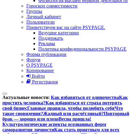
Физиология высшей нервной деятельности
Гороскоп совместимости
Группы
Личный кабинет
Пользователи
Приветствуем вас на сайте PSYPAGE.
Ведущие категории
Поддержать
Реклама
Политика конфиденциальности PSYPAGE
Форма публикации
Форум
О PSYPAGE
Копирование
Войти
Регистрация
Актуальные новости:
Как избавиться от одиночества
Как
простить человека?
Как избавиться от страха потерять
свой бизнес
Главные правила, чтобы полюбить себя
Что
такое сновидения?
Жадный или расчётливый?
Повторный
брак — хорошо или плохо
Весна пришла!
Культурологические аспекты осознанных форм
саморазвития личности
Как стать приятным для всех