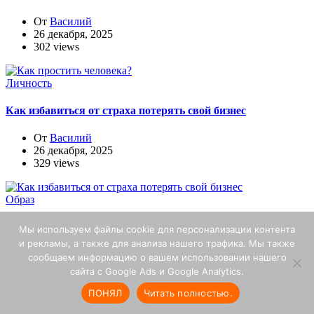
От
Василий
26 декабря, 2025
302 views
Личность
Как избавиться от страха потерять свой бизнес
От
Василий
26 декабря, 2025
329 views
Образ
Главные правила, чтобы полюбить себя
Мы используем файлы cookie для персонализации контента
и рекламы, а также для анализа нашего трафика. Мы также
От
Василий
сообщаем информацию о вашем использовании нашего
26 декабря, 2025
сайта с Google Ads и Google Analytics.
248 views
ПОНЯЛ
Читать полностью.