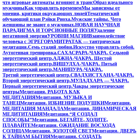
что игровые автоматы вгоняют в транс
Образ идеального
мужчины
Как управлять временем
Мы зависимы от
мнения, критики окружающих людей
Тематический
обучающий план Рэйки Риоха.
Мужские тайны. Чего
женщины не знают о мужчинах.
НОВАЯ НАУЧНАЯ
ПАРАДИГМА И ТОРСИОННЫЕ ПОЛЯ
Удаление
негативной энергии
УРОВНИ МАГИИ
Взаимодействие
человека с ЭГРЕГОРАМИ
ТРАТАК — тантрическая
медитация.
Семь стадий любви.
Искуство управлять собой.
Аутогенная тренировка.
САХАСРАРА-ЧАКРА. Седьмой
энергетический центр.
АДЖНА-ЧАКРА. Шестой
энергетический центр.
ВИШУДХА-ЧАКРА. Пятый
энергетический центр.
МАНИПУРА-ЧАКРА.
Третий энергетический центр.
СВАДХИСТХАНА-ЧАКРА.
Второй энергетический центр.
МУЛАДХАРА — ЧАКРА.
Первый энергетический центр.
Чакры энергетические
центры
Медитация. РАБОТА КАК
МЕДИТАЦИЯ
Медитация. МУЗЫКА И
ТАНЕЦ
Медитация. ИЗБИЕНИЕ ПОДУШКИ
Медитация.
МЕДИТАЦИЯ МАНДАЛА
Медитация. ДИНАМИЧЕСКАЯ
МЕДИТИТАЦИЯ
Медитация.“Я СОЗДАЛ
СПОСОБЫ”
Медитация. БЕГАЙТЕ, ХОДИТЕ,
ПЛАВАЙТЕ
Медитация. ОЖИДАНИЕ ВОСХОДА
СОЛНЦА
Медитация. ЗОЛОТОЙ СВЕТ
Медитация. ДВЕРЬ
К ТАЙНАМ БЫТИЯ
Медитация. СОЗДАТЬ