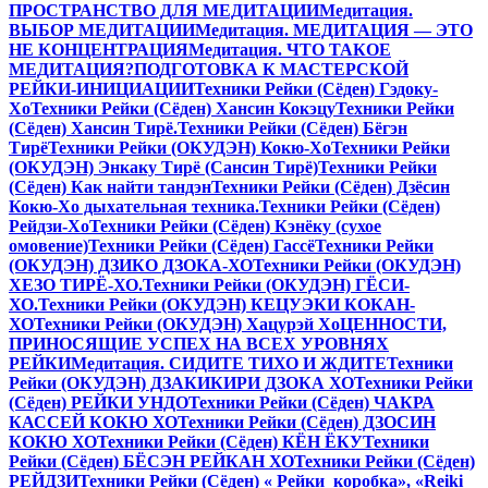
ПРОСТРАНСТВО ДЛЯ МЕДИТАЦИИ
Медитация.
ВЫБОР МЕДИТАЦИИ
Медитация. МЕДИТАЦИЯ — ЭТО
НЕ КОНЦЕНТРАЦИЯ
Медитация. ЧТО ТАКОЕ
МЕДИТАЦИЯ?
ПОДГОТОВКА К МАСТЕРСКОЙ
РЕЙКИ-ИНИЦИАЦИИ
Техники Рейки (Сёден) Гэдоку-
Хо
Техники Рейки (Сёден) Хансин Кокэцу
Техники Рейки
(Сёден) Хансин Тирё.
Техники Рейки (Сёден) Бёгэн
Тирё
Техники Рейки (ОКУДЭН) Кокю-Хо
Техники Рейки
(ОКУДЭН) Энкаку Тирё (Сансин Тирё)
Техники Рейки
(Сёден) Как найти тандэн
Техники Рейки (Сёден) Дзёсин
Кокю-Хо дыхательная техника.
Техники Рейки (Сёден)
Рейдзи-Хо
Техники Рейки (Сёден) Кэнёку (сухое
омовение)
Техники Рейки (Сёден) Гассё
Техники Рейки
(ОКУДЭН) ДЗИКО ДЗОКА-ХО
Техники Рейки (ОКУДЭН)
ХЕЗО ТИРЁ-ХО.
Техники Рейки (ОКУДЭН) ГЁСИ-
ХО.
Техники Рейки (ОКУДЭН) КЕЦУЭКИ КОКАН-
ХО
Техники Рейки (ОКУДЭН) Хацурэй Хо
ЦЕННОСТИ,
ПРИНОСЯЩИЕ УСПЕХ НА ВСЕХ УРОВНЯХ
РЕЙКИ
Медитация. СИДИТЕ ТИХО И ЖДИТЕ
Техники
Рейки (ОКУДЭН) ДЗАКИКИРИ ДЗОКА ХО
Техники Рейки
(Сёден) РЕЙКИ УНДО
Техники Рейки (Сёден) ЧАКРА
КАССЕЙ КОКЮ ХО
Техники Рейки (Сёден) ДЗОСИН
КОКЮ ХО
Техники Рейки (Сёден) КЁН ЁКУ
Техники
Рейки (Сёден) БЁСЭН РЕЙКАН ХО
Техники Рейки (Сёден)
РЕЙДЗИ
Техники Рейки (Сёден) « Рейки коробка», «Reiki