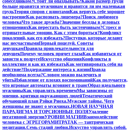
собеседником?
Стоит ли опаздывать?
Какой размер груди
больше нравится мужчинам и нравится ли им маленькая
грудь
Теория споров с идиотами
Как вернуть себе хорошее
настроение
Как распознать лицемера?
Поиск любимого
человека
Что такое дружба?
Значение беседы в деловых
отношениях
Как перестать быть застенчивым?
Стресс и
отрицательные эмоции. Как с этим бороться?
Конфликт
поколений, как его избежать?
Поступки, которые делают
нас несчастными
Первый поцелуй. Советы
девушкам
Правила привлекательности для
девушек
Почему человек прячет глаза
Как избавиться от
зависти к подруге
Искусство общения
Конфликты в
коллективе и как их избежать
Как мотивировать себя на
действие?
Поддержание интереса к жизни
Правда
необходима всегда?
Словом можно вылечить и
убить
Избавление от плохих воспоминаний
Как получается,
что игровые автоматы вгоняют в транс
Образ идеального
мужчины
Как управлять временем
Мы зависимы от
мнения, критики окружающих людей
Тематический
обучающий план Рэйки Риоха.
Мужские тайны. Чего
женщины не знают о мужчинах.
НОВАЯ НАУЧНАЯ
ПАРАДИГМА И ТОРСИОННЫЕ ПОЛЯ
Удаление
негативной энергии
УРОВНИ МАГИИ
Взаимодействие
человека с ЭГРЕГОРАМИ
ТРАТАК — тантрическая
медитация.
Семь стадий любви.
Искуство управлять собой.