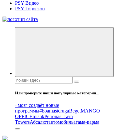
PSY Видео
PSY Гороскоп
Все самое интересное, вдохновляющее и тайное внутри.
Поиск:
Или проверьте наши популярные категории...
- мозг создаёт новые
программы
#boamasteruga
Beget
MANGO
OFFICE
mistik
Petronas Twin
Towers
Абсалют
автомобиль
агама-карма