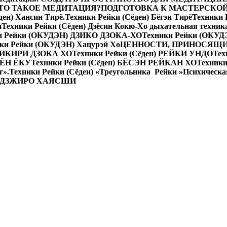
 ЧТО ТАКОЕ МЕДИТАЦИЯ?
ПОДГОТОВКА К МАСТЕРСКО
ден) Хансин Тирё.
Техники Рейки (Сёден) Бёгэн Тирё
Техники
н
Техники Рейки (Сёден) Дзёсин Кокю-Хо дыхательная техник
и Рейки (ОКУДЭН) ДЗИКО ДЗОКА-ХО
Техники Рейки (ОКУД
ки Рейки (ОКУДЭН) Хацурэй Хо
ЦЕННОСТИ, ПРИНОСЯЩИ
АКИКИРИ ДЗОКА ХО
Техники Рейки (Сёден) РЕЙКИ УНДО
Тех
 КЁН ЁКУ
Техники Рейки (Сёден) БЁСЭН РЕЙКАН ХО
Техники
г».
Техники Рейки (Сёден) «Треугольника Рейки »
Психическа
УДЗЖИРО ХАЯСШИ