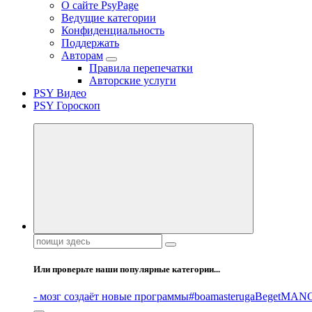
О сайте PsyPage
Ведущие категории
Конфиденциальность
Поддержать
Авторам
Правила перепечатки
Авторские услуги
PSY Видео
PSY Гороскоп
Поиск:
Или проверьте наши популярные категории...
- мозг создаёт новые программы
#boamasteruga
Beget
MANG