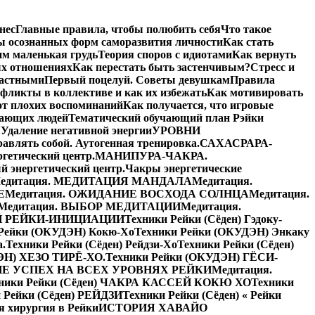
нес
Главные правила, чтобы полюбить себя
Что такое
ы осознанных форм саморазвития личности
Как стать
им маленькая грудь
Теория споров с идиотами
Как вернуть
ых отношениях
Как перестать быть застенчивым?
Стресс и
частными
Первый поцелуй. Советы девушкам
Правила
фликты в коллективе и как их избежать
Как мотивировать
от плохих воспоминаний
Как получается, что игровые
жающих людей
Тематический обучающий план Рэйки
Я
Удаление негативной энергии
УРОВНИ
равлять собой. Аутогенная тренировка.
САХАСРАРА-
етический центр.
МАНИПУРА-ЧАКРА.
энергетический центр.
Чакры энергетические
едитация. МЕДИТАЦИЯ МАНДАЛА
Медитация.
Е
Медитация. ОЖИДАНИЕ ВОСХОДА СОЛНЦА
Медитация.
Медитация. ВЫБОР МЕДИТАЦИИ
Медитация.
Й РЕЙКИ-ИНИЦИАЦИИ
Техники Рейки (Сёден) Гэдоку-
 Рейки (ОКУДЭН) Кокю-Хо
Техники Рейки (ОКУДЭН) Энкаку
а.
Техники Рейки (Сёден) Рейдзи-Хо
Техники Рейки (Сёден)
ЭН) ХЕЗО ТИРЁ-ХО.
Техники Рейки (ОКУДЭН) ГЁСИ-
Е УСПЕХ НА ВСЕХ УРОВНЯХ РЕЙКИ
Медитация.
ники Рейки (Сёден) ЧАКРА КАССЕЙ КОКЮ ХО
Техники
 Рейки (Сёден) РЕЙДЗИ
Техники Рейки (Сёден) « Рейки
я хирургия в Рейки
ИСТОРИЯ ХАВАЙО