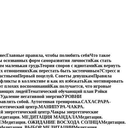
нес
Главные правила, чтобы полюбить себя
Что такое
ы осознанных форм саморазвития личности
Как стать
им маленькая грудь
Теория споров с идиотами
Как вернуть
ых отношениях
Как перестать быть застенчивым?
Стресс и
частными
Первый поцелуй. Советы девушкам
Правила
фликты в коллективе и как их избежать
Как мотивировать
от плохих воспоминаний
Как получается, что игровые
жающих людей
Тематический обучающий план Рэйки
Я
Удаление негативной энергии
УРОВНИ
равлять собой. Аутогенная тренировка.
САХАСРАРА-
етический центр.
МАНИПУРА-ЧАКРА.
энергетический центр.
Чакры энергетические
едитация. МЕДИТАЦИЯ МАНДАЛА
Медитация.
Е
Медитация. ОЖИДАНИЕ ВОСХОДА СОЛНЦА
Медитация.
Медитация. ВЫБОР МЕДИТАЦИИ
Медитация.