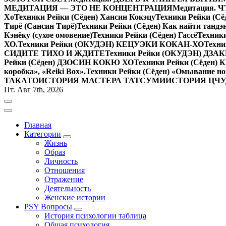
МЕДИТАЦИЯ — ЭТО НЕ КОНЦЕНТРАЦИЯ
Медитация.
Хо
Техники Рейки (Сёден) Хансин Кокэцу
Техники Рейки (Сё
Тирё (Сансин Тирё)
Техники Рейки (Сёден) Как найти тандэ
Кэнёку (сухое омовение)
Техники Рейки (Сёден) Гассё
Техник
ХО.
Техники Рейки (ОКУДЭН) КЕЦУЭКИ КОКАН-ХО
Техни
СИДИТЕ ТИХО И ЖДИТЕ
Техники Рейки (ОКУДЭН) ДЗ
Рейки (Сёден) ДЗОСИН КОКЮ ХО
Техники Рейки (Сёден)
коробка», «Reiki Вox».
Техники Рейки (Сёден) «Омывание но
ТАКАТО
ИСТОРИЯ МАСТЕРА ТАТСУМИ
ИСТОРИЯ ЦЧ
Пт. Авг 7th, 2026
Главная
Категории
Жизнь
Образ
Личность
Отношения
Отражение
Деятельность
Женские истории
PSY Вопросы
История психологии таблица
Общая психология