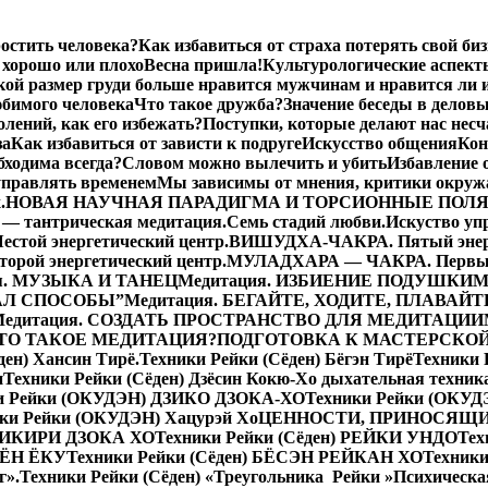
остить человека?
Как избавиться от страха потерять свой биз
хорошо или плохо
Весна пришла!
Культурологические аспект
кой размер груди больше нравится мужчинам и нравится ли 
бимого человека
Что такое дружба?
Значение беседы в делов
лений, как его избежать?
Поступки, которые делают нас нес
за
Как избавиться от зависти к подруге
Искусство общения
Кон
бходима всегда?
Словом можно вылечить и убить
Избавление 
управлять временем
Мы зависимы от мнения, критики окру
.
НОВАЯ НАУЧНАЯ ПАРАДИГМА И ТОРСИОННЫЕ ПОЛ
— тантрическая медитация.
Семь стадий любви.
Искуство уп
той энергетический центр.
ВИШУДХА-ЧАКРА. Пятый энерг
ой энергетический центр.
МУЛАДХАРА — ЧАКРА. Первый 
я. МУЗЫКА И ТАНЕЦ
Медитация. ИЗБИЕНИЕ ПОДУШКИ
М
ДАЛ СПОСОБЫ”
Медитация. БЕГАЙТЕ, ХОДИТЕ, ПЛАВАЙТ
Медитация. СОЗДАТЬ ПРОСТРАНСТВО ДЛЯ МЕДИТАЦИИ
 ЧТО ТАКОЕ МЕДИТАЦИЯ?
ПОДГОТОВКА К МАСТЕРСКО
ден) Хансин Тирё.
Техники Рейки (Сёден) Бёгэн Тирё
Техники
н
Техники Рейки (Сёден) Дзёсин Кокю-Хо дыхательная техник
и Рейки (ОКУДЭН) ДЗИКО ДЗОКА-ХО
Техники Рейки (ОКУД
ки Рейки (ОКУДЭН) Хацурэй Хо
ЦЕННОСТИ, ПРИНОСЯЩИ
АКИКИРИ ДЗОКА ХО
Техники Рейки (Сёден) РЕЙКИ УНДО
Тех
 КЁН ЁКУ
Техники Рейки (Сёден) БЁСЭН РЕЙКАН ХО
Техники
г».
Техники Рейки (Сёден) «Треугольника Рейки »
Психическа