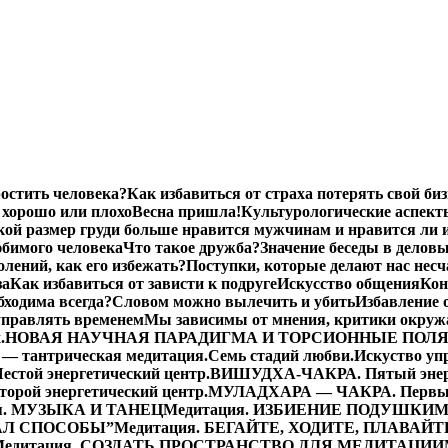
остить человека?
Как избавиться от страха потерять свой биз
хорошо или плохо
Весна пришла!
Культурологические аспект
кой размер груди больше нравится мужчинам и нравится ли 
бимого человека
Что такое дружба?
Значение беседы в делов
лений, как его избежать?
Поступки, которые делают нас нес
за
Как избавиться от зависти к подруге
Искусство общения
Кон
бходима всегда?
Словом можно вылечить и убить
Избавление 
управлять временем
Мы зависимы от мнения, критики окру
.
НОВАЯ НАУЧНАЯ ПАРАДИГМА И ТОРСИОННЫЕ ПОЛ
— тантрическая медитация.
Семь стадий любви.
Искуство уп
той энергетический центр.
ВИШУДХА-ЧАКРА. Пятый энерг
ой энергетический центр.
МУЛАДХАРА — ЧАКРА. Первый 
я. МУЗЫКА И ТАНЕЦ
Медитация. ИЗБИЕНИЕ ПОДУШКИ
М
ДАЛ СПОСОБЫ”
Медитация. БЕГАЙТЕ, ХОДИТЕ, ПЛАВАЙТ
Медитация. СОЗДАТЬ ПРОСТРАНСТВО ДЛЯ МЕДИТАЦИИ