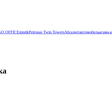
O OFFICE
mistik
Petronas Twin Towers
Абсалют
автомобиль
агама-
ка