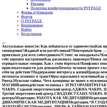
Реклама
Политика конфиденциальности PSYPAGE
Форма публикации
Форум
О PSYPAGE
Копирование
Войти
Регистрация
Актуальные новости:
Как избавиться от одиночества
Как пр
сновидения?
Жадный или расчётливый?
Повторный брак — 
приятным для всех собеседником?
Стоит ли опаздывать?
Ка
себе хорошее настроение
Как распознать лицемера?
Поиск лю
отрицательные эмоции. Как с этим бороться?
Конфликт поко
привлекательности для девушек
Почему человек прячет гла
себя на действие?
Поддержание интереса к жизни
Правда нео
автоматы вгоняют в транс
Образ идеального мужчины
Как 
Риоха.
Мужские тайны. Чего женщины не знают о мужчинах
МАГИИ
Взаимодействие человека с ЭГРЕГОРАМИ
ТРАТАК 
ЧАКРА. Седьмой энергетический центр.
АДЖНА-ЧАКРА. Шес
Третий энергетический центр.
СВАДХИСТХАНА-ЧАКРА. Втор
центры
Медитация. РАБОТА КАК МЕДИТАЦИЯ
Медитаци
ДИНАМИЧЕСКАЯ МЕДИТИТАЦИЯ
Медитация.“Я СОЗ
ЗОЛОТОЙ СВЕТ
Медитация. ДВЕРЬ К ТАЙНАМ БЫТИЯ