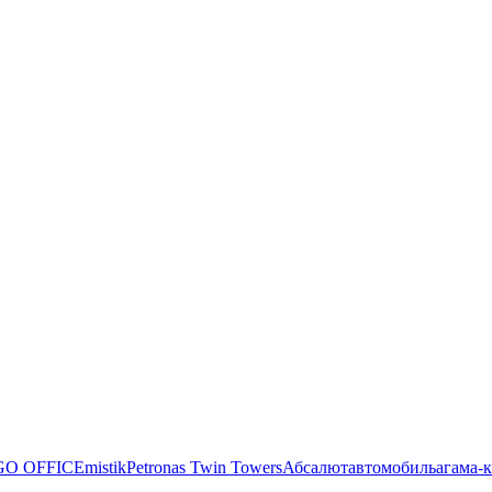
O OFFICE
mistik
Petronas Twin Towers
Абсалют
автомобиль
агама-