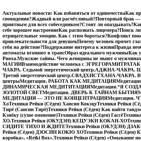
Перейти
Актуальные новости:
Как избавиться от одиночества
Как пр
к
сновидения?
Жадный или расчётливый?
Повторный брак — 
содержимому
приятным для всех собеседником?
Стоит ли опаздывать?
Ка
себе хорошее настроение
Как распознать лицемера?
Поиск лю
отрицательные эмоции. Как с этим бороться?
Конфликт поко
привлекательности для девушек
Почему человек прячет гла
себя на действие?
Поддержание интереса к жизни
Правда нео
автоматы вгоняют в транс
Образ идеального мужчины
Как 
Риоха.
Мужские тайны. Чего женщины не знают о мужчинах
МАГИИ
Взаимодействие человека с ЭГРЕГОРАМИ
ТРАТАК 
ЧАКРА. Седьмой энергетический центр.
АДЖНА-ЧАКРА. Шес
Третий энергетический центр.
СВАДХИСТХАНА-ЧАКРА. Втор
центры
Медитация. РАБОТА КАК МЕДИТАЦИЯ
Медитаци
ДИНАМИЧЕСКАЯ МЕДИТИТАЦИЯ
Медитация.“Я СОЗ
ЗОЛОТОЙ СВЕТ
Медитация. ДВЕРЬ К ТАЙНАМ БЫТИЯ
МЕДИТАЦИЯ — ЭТО НЕ КОНЦЕНТРАЦИЯ
Медитация.
Хо
Техники Рейки (Сёден) Хансин Кокэцу
Техники Рейки (Сё
Тирё (Сансин Тирё)
Техники Рейки (Сёден) Как найти тандэ
Кэнёку (сухое омовение)
Техники Рейки (Сёден) Гассё
Техник
ХО.
Техники Рейки (ОКУДЭН) КЕЦУЭКИ КОКАН-ХО
Техни
СИДИТЕ ТИХО И ЖДИТЕ
Техники Рейки (ОКУДЭН) ДЗ
Рейки (Сёден) ДЗОСИН КОКЮ ХО
Техники Рейки (Сёден)
коробка», «Reiki Вox».
Техники Рейки (Сёден) «Омывание но