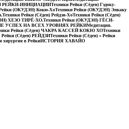
Й РЕЙКИ-ИНИЦИАЦИИ
Техники Рейки (Сёден) Гэдоку-
 Рейки (ОКУДЭН) Кокю-Хо
Техники Рейки (ОКУДЭН) Энкаку
а.
Техники Рейки (Сёден) Рейдзи-Хо
Техники Рейки (Сёден)
ЭН) ХЕЗО ТИРЁ-ХО.
Техники Рейки (ОКУДЭН) ГЁСИ-
Е УСПЕХ НА ВСЕХ УРОВНЯХ РЕЙКИ
Медитация.
ники Рейки (Сёден) ЧАКРА КАССЕЙ КОКЮ ХО
Техники
 Рейки (Сёден) РЕЙДЗИ
Техники Рейки (Сёден) « Рейки
я хирургия в Рейки
ИСТОРИЯ ХАВАЙО