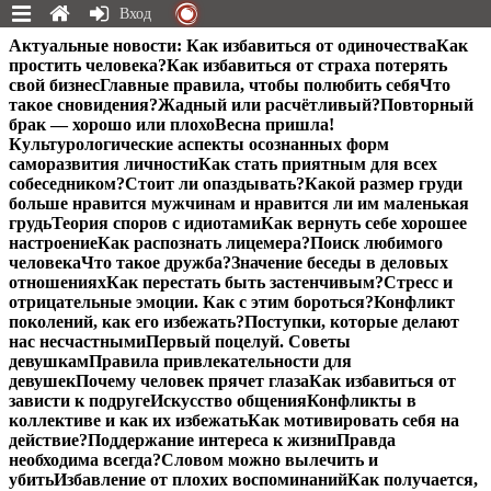
Вход
Перейти
Актуальные новости:
Как избавиться от одиночества
Как
к
простить человека?
Как избавиться от страха потерять
содержимому
свой бизнес
Главные правила, чтобы полюбить себя
Что
такое сновидения?
Жадный или расчётливый?
Повторный
брак — хорошо или плохо
Весна пришла!
Культурологические аспекты осознанных форм
саморазвития личности
Как стать приятным для всех
собеседником?
Стоит ли опаздывать?
Какой размер груди
больше нравится мужчинам и нравится ли им маленькая
грудь
Теория споров с идиотами
Как вернуть себе хорошее
настроение
Как распознать лицемера?
Поиск любимого
человека
Что такое дружба?
Значение беседы в деловых
отношениях
Как перестать быть застенчивым?
Стресс и
отрицательные эмоции. Как с этим бороться?
Конфликт
поколений, как его избежать?
Поступки, которые делают
нас несчастными
Первый поцелуй. Советы
девушкам
Правила привлекательности для
девушек
Почему человек прячет глаза
Как избавиться от
зависти к подруге
Искусство общения
Конфликты в
коллективе и как их избежать
Как мотивировать себя на
действие?
Поддержание интереса к жизни
Правда
необходима всегда?
Словом можно вылечить и
убить
Избавление от плохих воспоминаний
Как получается,