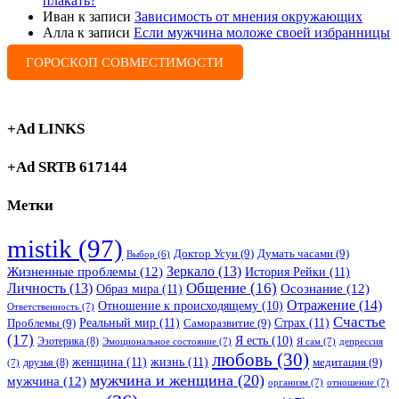
плакать?
Иван
к записи
Зависимость от мнения окружающих
Алла
к записи
Если мужчина моложе своей избранницы
ГОРОСКОП СОВМЕСТИМОСТИ
+Ad LINKS
+Ad SRTB 617144
Метки
mistik
(97)
Доктор Усуи
(9)
Думать часами
(9)
Выбор
(6)
Зеркало
(13)
Жизненные проблемы
(12)
История Рейки
(11)
Общение
(16)
Личность
(13)
Образ мира
(11)
Осознание
(12)
Отражение
(14)
Отношение к происходящему
(10)
Ответственность
(7)
Счастье
Реальный мир
(11)
Страх
(11)
Проблемы
(9)
Саморазвитие
(9)
(17)
Я есть
(10)
Эзотерика
(8)
Эмоциональное состояние
(7)
Я сам
(7)
депрессия
любовь
(30)
женщина
(11)
жизнь
(11)
медитация
(9)
друзья
(8)
(7)
мужчина и женщина
(20)
мужчина
(12)
организм
(7)
отношение
(7)