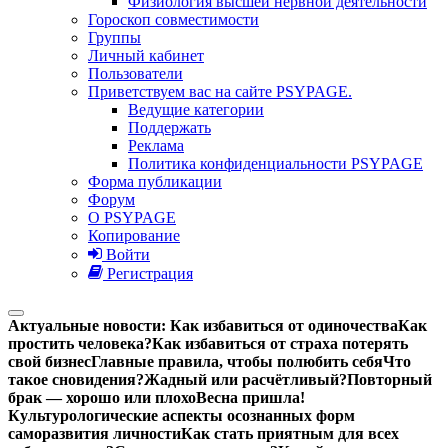
Физиология высшей нервной деятельности
Гороскоп совместимости
Группы
Личный кабинет
Пользователи
Приветствуем вас на сайте PSYPAGE.
Ведущие категории
Поддержать
Реклама
Политика конфиденциальности PSYPAGE
Форма публикации
Форум
О PSYPAGE
Копирование
Войти
Регистрация
Актуальные новости:
Как избавиться от одиночества
Как
простить человека?
Как избавиться от страха потерять
свой бизнес
Главные правила, чтобы полюбить себя
Что
такое сновидения?
Жадный или расчётливый?
Повторный
брак — хорошо или плохо
Весна пришла!
Культурологические аспекты осознанных форм
саморазвития личности
Как стать приятным для всех