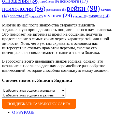
отношения
(36)
психологи
(17)
проблема
(9)
рейки
(98)
психология
(56)
семья
расставание
(8)
человек
(29)
советы
(15)
(14)
эмоции
(14)
чувство
(8)
стресс
(7)
Многие из нас после знакомства стараются выяснить
зодиакальную принадлежность понравившегося нам человека.
Это помогает, не затрачивая время на общение, получить
представление о самых ярких чертах характера той или иной
личности. Хотя, чего уж там скрывать, в основном нас
интересует не столько нрав этой персоны, сколько его
потенциальная совместимость с нашим знаком Зодиака.
В гороскопе всего двенадцать знаков зодиака, однако, это
незначительное число дает нам огромнейшее разнообразие
взаимосвязей, которые способны возникнуть между людьми.
Совместимость Знаков Зодиака
ПОДДЕРЖАТЬ РАЗРАБОТКУ САЙТА
О PSYPAGE