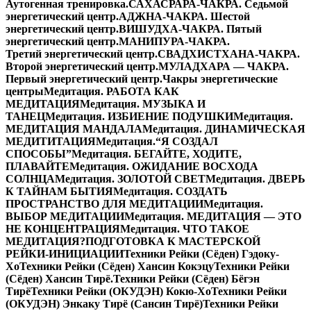
Аутогенная тренировка.
САХАСРАРА-ЧАКРА. Седьмой
энергетический центр.
АДЖНА-ЧАКРА. Шестой
энергетический центр.
ВИШУДХА-ЧАКРА. Пятый
энергетический центр.
МАНИПУРА-ЧАКРА.
Третий энергетический центр.
СВАДХИСТХАНА-ЧАКРА.
Второй энергетический центр.
МУЛАДХАРА — ЧАКРА.
Первый энергетический центр.
Чакры энергетические
центры
Медитация. РАБОТА КАК
МЕДИТАЦИЯ
Медитация. МУЗЫКА И
ТАНЕЦ
Медитация. ИЗБИЕНИЕ ПОДУШКИ
Медитация.
МЕДИТАЦИЯ МАНДАЛА
Медитация. ДИНАМИЧЕСКАЯ
МЕДИТИТАЦИЯ
Медитация.“Я СОЗДАЛ
СПОСОБЫ”
Медитация. БЕГАЙТЕ, ХОДИТЕ,
ПЛАВАЙТЕ
Медитация. ОЖИДАНИЕ ВОСХОДА
СОЛНЦА
Медитация. ЗОЛОТОЙ СВЕТ
Медитация. ДВЕРЬ
К ТАЙНАМ БЫТИЯ
Медитация. СОЗДАТЬ
ПРОСТРАНСТВО ДЛЯ МЕДИТАЦИИ
Медитация.
ВЫБОР МЕДИТАЦИИ
Медитация. МЕДИТАЦИЯ — ЭТО
НЕ КОНЦЕНТРАЦИЯ
Медитация. ЧТО ТАКОЕ
МЕДИТАЦИЯ?
ПОДГОТОВКА К МАСТЕРСКОЙ
РЕЙКИ-ИНИЦИАЦИИ
Техники Рейки (Сёден) Гэдоку-
Хо
Техники Рейки (Сёден) Хансин Кокэцу
Техники Рейки
(Сёден) Хансин Тирё.
Техники Рейки (Сёден) Бёгэн
Тирё
Техники Рейки (ОКУДЭН) Кокю-Хо
Техники Рейки
(ОКУДЭН) Энкаку Тирё (Сансин Тирё)
Техники Рейки