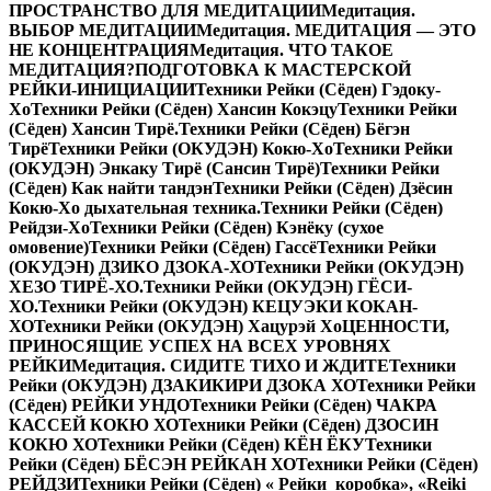
ПРОСТРАНСТВО ДЛЯ МЕДИТАЦИИ
Медитация.
ВЫБОР МЕДИТАЦИИ
Медитация. МЕДИТАЦИЯ — ЭТО
НЕ КОНЦЕНТРАЦИЯ
Медитация. ЧТО ТАКОЕ
МЕДИТАЦИЯ?
ПОДГОТОВКА К МАСТЕРСКОЙ
РЕЙКИ-ИНИЦИАЦИИ
Техники Рейки (Сёден) Гэдоку-
Хо
Техники Рейки (Сёден) Хансин Кокэцу
Техники Рейки
(Сёден) Хансин Тирё.
Техники Рейки (Сёден) Бёгэн
Тирё
Техники Рейки (ОКУДЭН) Кокю-Хо
Техники Рейки
(ОКУДЭН) Энкаку Тирё (Сансин Тирё)
Техники Рейки
(Сёден) Как найти тандэн
Техники Рейки (Сёден) Дзёсин
Кокю-Хо дыхательная техника.
Техники Рейки (Сёден)
Рейдзи-Хо
Техники Рейки (Сёден) Кэнёку (сухое
омовение)
Техники Рейки (Сёден) Гассё
Техники Рейки
(ОКУДЭН) ДЗИКО ДЗОКА-ХО
Техники Рейки (ОКУДЭН)
ХЕЗО ТИРЁ-ХО.
Техники Рейки (ОКУДЭН) ГЁСИ-
ХО.
Техники Рейки (ОКУДЭН) КЕЦУЭКИ КОКАН-
ХО
Техники Рейки (ОКУДЭН) Хацурэй Хо
ЦЕННОСТИ,
ПРИНОСЯЩИЕ УСПЕХ НА ВСЕХ УРОВНЯХ
РЕЙКИ
Медитация. СИДИТЕ ТИХО И ЖДИТЕ
Техники
Рейки (ОКУДЭН) ДЗАКИКИРИ ДЗОКА ХО
Техники Рейки
(Сёден) РЕЙКИ УНДО
Техники Рейки (Сёден) ЧАКРА
КАССЕЙ КОКЮ ХО
Техники Рейки (Сёден) ДЗОСИН
КОКЮ ХО
Техники Рейки (Сёден) КЁН ЁКУ
Техники
Рейки (Сёден) БЁСЭН РЕЙКАН ХО
Техники Рейки (Сёден)
РЕЙДЗИ
Техники Рейки (Сёден) « Рейки коробка», «Reiki