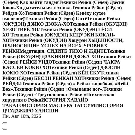
(Сёден) Как найти тандэн
Техники Рейки (Сёден) Дзёсин
Кокю-Хо дыхательная техника.
Техники Рейки (Сёден)
Рейдзи-Хо
Техники Рейки (Сёден) Кэнёку (сухое
омовение)
Техники Рейки (Сёден) Гассё
Техники Рейки
(ОКУДЭН) ДЗИКО ДЗОКА-ХО
Техники Рейки (ОКУДЭН)
ХЕЗО ТИРЁ-ХО.
Техники Рейки (ОКУДЭН) ГЁСИ-
ХО.
Техники Рейки (ОКУДЭН) КЕЦУЭКИ КОКАН-
ХО
Техники Рейки (ОКУДЭН) Хацурэй Хо
ЦЕННОСТИ,
ПРИНОСЯЩИЕ УСПЕХ НА ВСЕХ УРОВНЯХ
РЕЙКИ
Медитация. СИДИТЕ ТИХО И ЖДИТЕ
Техники
Рейки (ОКУДЭН) ДЗАКИКИРИ ДЗОКА ХО
Техники Рейки
(Сёден) РЕЙКИ УНДО
Техники Рейки (Сёден) ЧАКРА
КАССЕЙ КОКЮ ХО
Техники Рейки (Сёден) ДЗОСИН
КОКЮ ХО
Техники Рейки (Сёден) КЁН ЁКУ
Техники
Рейки (Сёден) БЁСЭН РЕЙКАН ХО
Техники Рейки (Сёден)
РЕЙДЗИ
Техники Рейки (Сёден) « Рейки коробка», «Reiki
Вox».
Техники Рейки (Сёден) «Омывание ног».
Техники
Рейки (Сёден) «Треугольника Рейки »
Психическая
хирургия в Рейки
ИСТОРИЯ ХАВАЙО
ТАКАТО
ИСТОРИЯ МАСТЕРА ТАТСУМИ
ИСТОРИЯ
ЦЧУДЗЖИРО ХАЯСШИ
Пн. Авг 10th, 2026