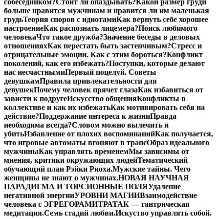
собеседником?
Стоит ли опаздывать?
Какой размер груди
больше нравится мужчинам и нравится ли им маленькая
грудь
Теория споров с идиотами
Как вернуть себе хорошее
настроение
Как распознать лицемера?
Поиск любимого
человека
Что такое дружба?
Значение беседы в деловых
отношениях
Как перестать быть застенчивым?
Стресс и
отрицательные эмоции. Как с этим бороться?
Конфликт
поколений, как его избежать?
Поступки, которые делают
нас несчастными
Первый поцелуй. Советы
девушкам
Правила привлекательности для
девушек
Почему человек прячет глаза
Как избавиться от
зависти к подруге
Искусство общения
Конфликты в
коллективе и как их избежать
Как мотивировать себя на
действие?
Поддержание интереса к жизни
Правда
необходима всегда?
Словом можно вылечить и
убить
Избавление от плохих воспоминаний
Как получается,
что игровые автоматы вгоняют в транс
Образ идеального
мужчины
Как управлять временем
Мы зависимы от
мнения, критики окружающих людей
Тематический
обучающий план Рэйки Риоха.
Мужские тайны. Чего
женщины не знают о мужчинах.
НОВАЯ НАУЧНАЯ
ПАРАДИГМА И ТОРСИОННЫЕ ПОЛЯ
Удаление
негативной энергии
УРОВНИ МАГИИ
Взаимодействие
человека с ЭГРЕГОРАМИ
ТРАТАК — тантрическая
медитация.
Семь стадий любви.
Искуство управлять собой.