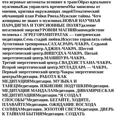
что игровые автоматы вгоняют в транс
Образ идеального
мужчины
Как управлять временем
Мы зависимы от
мнения, критики окружающих людей
Тематический
обучающий план Рэйки Риоха.
Мужские тайны. Чего
женщины не знают о мужчинах.
НОВАЯ НАУЧНАЯ
ПАРАДИГМА И ТОРСИОННЫЕ ПОЛЯ
Удаление
негативной энергии
УРОВНИ МАГИИ
Взаимодействие
человека с ЭГРЕГОРАМИ
ТРАТАК — тантрическая
медитация.
Семь стадий любви.
Искуство управлять собой.
Аутогенная тренировка.
САХАСРАРА-ЧАКРА. Седьмой
энергетический центр.
АДЖНА-ЧАКРА. Шестой
энергетический центр.
ВИШУДХА-ЧАКРА. Пятый
энергетический центр.
МАНИПУРА-ЧАКРА.
Третий энергетический центр.
СВАДХИСТХАНА-ЧАКРА.
Второй энергетический центр.
МУЛАДХАРА — ЧАКРА.
Первый энергетический центр.
Чакры энергетические
центры
Медитация. РАБОТА КАК
МЕДИТАЦИЯ
Медитация. МУЗЫКА И
ТАНЕЦ
Медитация. ИЗБИЕНИЕ ПОДУШКИ
Медитация.
МЕДИТАЦИЯ МАНДАЛА
Медитация. ДИНАМИЧЕСКАЯ
МЕДИТИТАЦИЯ
Медитация.“Я СОЗДАЛ
СПОСОБЫ”
Медитация. БЕГАЙТЕ, ХОДИТЕ,
ПЛАВАЙТЕ
Медитация. ОЖИДАНИЕ ВОСХОДА
СОЛНЦА
Медитация. ЗОЛОТОЙ СВЕТ
Медитация. ДВЕРЬ
К ТАЙНАМ БЫТИЯ
Медитация. СОЗДАТЬ