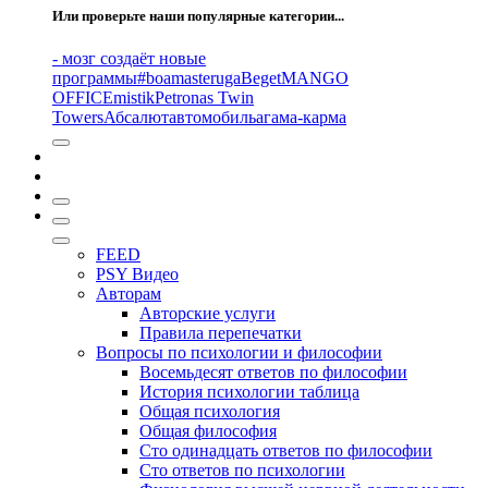
Или проверьте наши популярные категории...
- мозг создаёт новые
программы
#boamasteruga
Beget
MANGO
OFFICE
mistik
Petronas Twin
Towers
Абсалют
автомобиль
агама-карма
FEED
PSY Видео
Авторам
Авторские услуги
Правила перепечатки
Вопросы по психологии и философии
Восемьдесят ответов по философии
История психологии таблица
Общая психология
Общая философия
Сто одинадцать ответов по философии
Сто ответов по психологии