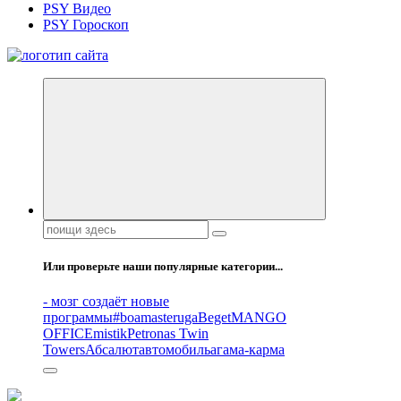
PSY Видео
PSY Гороскоп
Все самое интересное, вдохновляющее и тайное внутри.
Поиск:
Или проверьте наши популярные категории...
- мозг создаёт новые
программы
#boamasteruga
Beget
MANGO
OFFICE
mistik
Petronas Twin
Towers
Абсалют
автомобиль
агама-карма