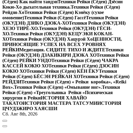
(Сёден) Как найти тандэн
Техники Рейки (Сёден) Дзёсин
Кокю-Хо дыхательная техника.
Техники Рейки (Сёден)
Рейдзи-Хо
Техники Рейки (Сёден) Кэнёку (сухое
омовение)
Техники Рейки (Сёден) Гассё
Техники Рейки
(ОКУДЭН) ДЗИКО ДЗОКА-ХО
Техники Рейки (ОКУДЭН)
ХЕЗО ТИРЁ-ХО.
Техники Рейки (ОКУДЭН) ГЁСИ-
ХО.
Техники Рейки (ОКУДЭН) КЕЦУЭКИ КОКАН-
ХО
Техники Рейки (ОКУДЭН) Хацурэй Хо
ЦЕННОСТИ,
ПРИНОСЯЩИЕ УСПЕХ НА ВСЕХ УРОВНЯХ
РЕЙКИ
Медитация. СИДИТЕ ТИХО И ЖДИТЕ
Техники
Рейки (ОКУДЭН) ДЗАКИКИРИ ДЗОКА ХО
Техники Рейки
(Сёден) РЕЙКИ УНДО
Техники Рейки (Сёден) ЧАКРА
КАССЕЙ КОКЮ ХО
Техники Рейки (Сёден) ДЗОСИН
КОКЮ ХО
Техники Рейки (Сёден) КЁН ЁКУ
Техники
Рейки (Сёден) БЁСЭН РЕЙКАН ХО
Техники Рейки (Сёден)
РЕЙДЗИ
Техники Рейки (Сёден) « Рейки коробка», «Reiki
Вox».
Техники Рейки (Сёден) «Омывание ног».
Техники
Рейки (Сёден) «Треугольника Рейки »
Психическая
хирургия в Рейки
ИСТОРИЯ ХАВАЙО
ТАКАТО
ИСТОРИЯ МАСТЕРА ТАТСУМИ
ИСТОРИЯ
ЦЧУДЗЖИРО ХАЯСШИ
Сб. Авг 8th, 2026