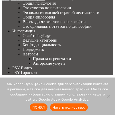
Общая психология
Сто ответов по психологии
Физиология высшей нервной деятельности
Общая философия
Восемьдесят ответов по философии
Сто одинадцать ответов по философии
Информация
О сайте PsyPage
Ведущие категории
Конфиденциальность
Поддержать
Авторам
Правила перепечатки
Авторские услуги
PSY Видео
PSY Гороскоп
Главная
Мы используем файлы cookie для персонализации контента
Вход
и рекламы, а также для анализа нашего трафика. Мы также
Вход
сообщаем информацию о вашем использовании нашего
Все самое тайное и интересное внутри, присоединяйтесь. Все
сайта с Google Ads и Google Analytics.
будет!
ПОНЯЛ
Читать полностью.
Корзина
0