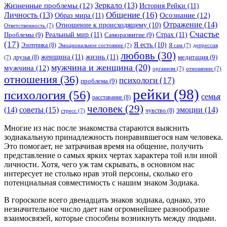
Зеркало
(13)
Жизненные проблемы
(12)
История Рейки
(11)
Общение
(16)
Личность
(13)
Образ мира
(11)
Осознание
(12)
Отражение
(14)
Отношение к происходящему
(10)
Ответственность
(7)
Счастье
Реальный мир
(11)
Страх
(11)
Проблемы
(9)
Саморазвитие
(9)
(17)
Я есть
(10)
Эзотерика
(8)
Эмоциональное состояние
(7)
Я сам
(7)
депрессия
любовь
(30)
женщина
(11)
жизнь
(11)
медитация
(9)
друзья
(8)
(7)
мужчина и женщина
(20)
мужчина
(12)
организм
(7)
отношение
(7)
отношения
(36)
психологи
(17)
проблема
(9)
рейки
(98)
психология
(56)
семья
расставание
(8)
человек
(29)
советы
(15)
(14)
эмоции
(14)
чувство
(8)
стресс
(7)
Многие из нас после знакомства стараются выяснить
зодиакальную принадлежность понравившегося нам человека.
Это помогает, не затрачивая время на общение, получить
представление о самых ярких чертах характера той или иной
личности. Хотя, чего уж там скрывать, в основном нас
интересует не столько нрав этой персоны, сколько его
потенциальная совместимость с нашим знаком Зодиака.
В гороскопе всего двенадцать знаков зодиака, однако, это
незначительное число дает нам огромнейшее разнообразие
взаимосвязей, которые способны возникнуть между людьми.