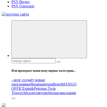
PSY Видео
PSY Гороскоп
Все самое интересное, вдохновляющее и тайное внутри.
Поиск:
Или проверьте наши популярные категории...
- мозг создаёт новые
программы
#boamasteruga
Beget
MANGO
OFFICE
mistik
Petronas Twin
Towers
Абсалют
автомобиль
агама-карма