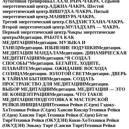
Аутогенная тренировка.
САХАСРАРА-ЧАКРА. Седьмой
энергетический центр.
АДЖНА-ЧАКРА. Шестой
энергетический центр.
ВИШУДХА-ЧАКРА. Пятый
энергетический центр.
МАНИПУРА-ЧАКРА.
Третий энергетический центр.
СВАДХИСТХАНА-ЧАКРА.
Второй энергетический центр.
МУЛАДХАРА — ЧАКРА.
Первый энергетический центр.
Чакры энергетические
центры
Медитация. РАБОТА КАК
МЕДИТАЦИЯ
Медитация. МУЗЫКА И
ТАНЕЦ
Медитация. ИЗБИЕНИЕ ПОДУШКИ
Медитация.
МЕДИТАЦИЯ МАНДАЛА
Медитация. ДИНАМИЧЕСКАЯ
МЕДИТИТАЦИЯ
Медитация.“Я СОЗДАЛ
СПОСОБЫ”
Медитация. БЕГАЙТЕ, ХОДИТЕ,
ПЛАВАЙТЕ
Медитация. ОЖИДАНИЕ ВОСХОДА
СОЛНЦА
Медитация. ЗОЛОТОЙ СВЕТ
Медитация. ДВЕРЬ
К ТАЙНАМ БЫТИЯ
Медитация. СОЗДАТЬ
ПРОСТРАНСТВО ДЛЯ МЕДИТАЦИИ
Медитация.
ВЫБОР МЕДИТАЦИИ
Медитация. МЕДИТАЦИЯ — ЭТО
НЕ КОНЦЕНТРАЦИЯ
Медитация. ЧТО ТАКОЕ
МЕДИТАЦИЯ?
ПОДГОТОВКА К МАСТЕРСКОЙ
РЕЙКИ-ИНИЦИАЦИИ
Техники Рейки (Сёден) Гэдоку-
Хо
Техники Рейки (Сёден) Хансин Кокэцу
Техники Рейки
(Сёден) Хансин Тирё.
Техники Рейки (Сёден) Бёгэн
Тирё
Техники Рейки (ОКУДЭН) Кокю-Хо
Техники Рейки
(ОКУДЭН) Энкаку Тирё (Сансин Тирё)
Техники Рейки