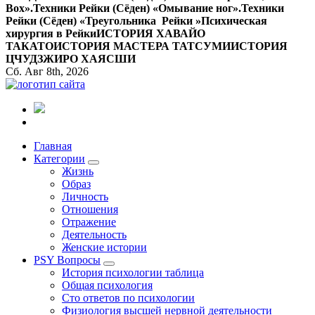
Вox».
Техники Рейки (Сёден) «Омывание ног».
Техники
Рейки (Сёден) «Треугольника Рейки »
Психическая
хирургия в Рейки
ИСТОРИЯ ХАВАЙО
ТАКАТО
ИСТОРИЯ МАСТЕРА ТАТСУМИ
ИСТОРИЯ
ЦЧУДЗЖИРО ХАЯСШИ
Сб. Авг 8th, 2026
Все самое интересное, вдохновляющее и тайное внутри.
Главная
Категории
Жизнь
Образ
Личность
Отношения
Отражение
Деятельность
Женские истории
PSY Вопросы
История психологии таблица
Общая психология
Сто ответов по психологии
Физиология высшей нервной деятельности