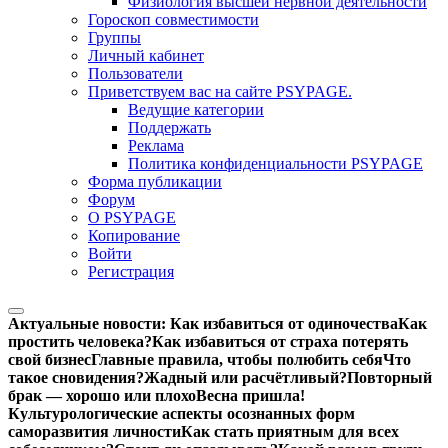
Физиология высшей нервной деятельности
Гороскоп совместимости
Группы
Личный кабинет
Пользователи
Приветствуем вас на сайте PSYPAGE.
Ведущие категории
Поддержать
Реклама
Политика конфиденциальности PSYPAGE
Форма публикации
Форум
О PSYPAGE
Копирование
Войти
Регистрация
Актуальные новости:
Как избавиться от одиночества
Как
простить человека?
Как избавиться от страха потерять
свой бизнес
Главные правила, чтобы полюбить себя
Что
такое сновидения?
Жадный или расчётливый?
Повторный
брак — хорошо или плохо
Весна пришла!
Культурологические аспекты осознанных форм
саморазвития личности
Как стать приятным для всех