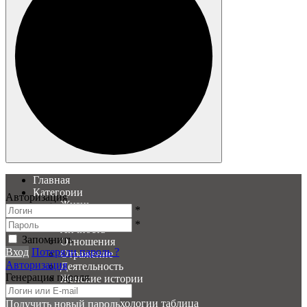
Главная
Категории
Авторизация
Жизнь
*
Образ
*
Личность
Запомнить
Отношения
Вход
Потеряли пароль ?
Отражение
Авторизация
Деятельность
Генерация пароля
Женские истории
PSY Вопросы
История психологии таблица
Получить новый пароль