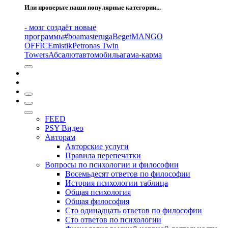
Или проверьте наши популярные категории...
- мозг создаёт новые
программы
#boamasteruga
Beget
MANGO
OFFICE
mistik
Petronas Twin
Towers
Абсалют
автомобиль
агама-карма
FEED
PSY Видео
Авторам
Авторские услуги
Правила перепечатки
Вопросы по психологии и философии
Восемьдесят ответов по философии
История психологии таблица
Общая психология
Общая философия
Сто одинадцать ответов по философии
Сто ответов по психологии