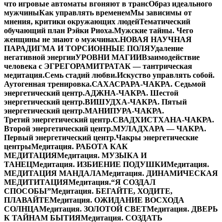
что игровые автоматы вгоняют в транс
Образ идеального
мужчины
Как управлять временем
Мы зависимы от
мнения, критики окружающих людей
Тематический
обучающий план Рэйки Риоха.
Мужские тайны. Чего
женщины не знают о мужчинах.
НОВАЯ НАУЧНАЯ
ПАРАДИГМА И ТОРСИОННЫЕ ПОЛЯ
Удаление
негативной энергии
УРОВНИ МАГИИ
Взаимодействие
человека с ЭГРЕГОРАМИ
ТРАТАК — тантрическая
медитация.
Семь стадий любви.
Искуство управлять собой.
Аутогенная тренировка.
САХАСРАРА-ЧАКРА. Седьмой
энергетический центр.
АДЖНА-ЧАКРА. Шестой
энергетический центр.
ВИШУДХА-ЧАКРА. Пятый
энергетический центр.
МАНИПУРА-ЧАКРА.
Третий энергетический центр.
СВАДХИСТХАНА-ЧАКРА.
Второй энергетический центр.
МУЛАДХАРА — ЧАКРА.
Первый энергетический центр.
Чакры энергетические
центры
Медитация. РАБОТА КАК
МЕДИТАЦИЯ
Медитация. МУЗЫКА И
ТАНЕЦ
Медитация. ИЗБИЕНИЕ ПОДУШКИ
Медитация.
МЕДИТАЦИЯ МАНДАЛА
Медитация. ДИНАМИЧЕСКАЯ
МЕДИТИТАЦИЯ
Медитация.“Я СОЗДАЛ
СПОСОБЫ”
Медитация. БЕГАЙТЕ, ХОДИТЕ,
ПЛАВАЙТЕ
Медитация. ОЖИДАНИЕ ВОСХОДА
СОЛНЦА
Медитация. ЗОЛОТОЙ СВЕТ
Медитация. ДВЕРЬ
К ТАЙНАМ БЫТИЯ
Медитация. СОЗДАТЬ