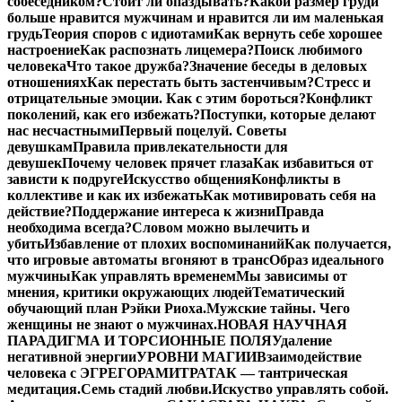
собеседником?
Стоит ли опаздывать?
Какой размер груди
больше нравится мужчинам и нравится ли им маленькая
грудь
Теория споров с идиотами
Как вернуть себе хорошее
настроение
Как распознать лицемера?
Поиск любимого
человека
Что такое дружба?
Значение беседы в деловых
отношениях
Как перестать быть застенчивым?
Стресс и
отрицательные эмоции. Как с этим бороться?
Конфликт
поколений, как его избежать?
Поступки, которые делают
нас несчастными
Первый поцелуй. Советы
девушкам
Правила привлекательности для
девушек
Почему человек прячет глаза
Как избавиться от
зависти к подруге
Искусство общения
Конфликты в
коллективе и как их избежать
Как мотивировать себя на
действие?
Поддержание интереса к жизни
Правда
необходима всегда?
Словом можно вылечить и
убить
Избавление от плохих воспоминаний
Как получается,
что игровые автоматы вгоняют в транс
Образ идеального
мужчины
Как управлять временем
Мы зависимы от
мнения, критики окружающих людей
Тематический
обучающий план Рэйки Риоха.
Мужские тайны. Чего
женщины не знают о мужчинах.
НОВАЯ НАУЧНАЯ
ПАРАДИГМА И ТОРСИОННЫЕ ПОЛЯ
Удаление
негативной энергии
УРОВНИ МАГИИ
Взаимодействие
человека с ЭГРЕГОРАМИ
ТРАТАК — тантрическая
медитация.
Семь стадий любви.
Искуство управлять собой.