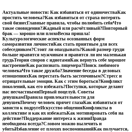
Перейти
Актуальные новости:
Как избавиться от одиночества
Как
к
простить человека?
Как избавиться от страха потерять
содержимому
свой бизнес
Главные правила, чтобы полюбить себя
Что
такое сновидения?
Жадный или расчётливый?
Повторный
брак — хорошо или плохо
Весна пришла!
Культурологические аспекты осознанных форм
саморазвития личности
Как стать приятным для всех
собеседником?
Стоит ли опаздывать?
Какой размер груди
больше нравится мужчинам и нравится ли им маленькая
грудь
Теория споров с идиотами
Как вернуть себе хорошее
настроение
Как распознать лицемера?
Поиск любимого
человека
Что такое дружба?
Значение беседы в деловых
отношениях
Как перестать быть застенчивым?
Стресс и
отрицательные эмоции. Как с этим бороться?
Конфликт
поколений, как его избежать?
Поступки, которые делают
нас несчастными
Первый поцелуй. Советы
девушкам
Правила привлекательности для
девушек
Почему человек прячет глаза
Как избавиться от
зависти к подруге
Искусство общения
Конфликты в
коллективе и как их избежать
Как мотивировать себя на
действие?
Поддержание интереса к жизни
Правда
необходима всегда?
Словом можно вылечить и
убить
Избавление от плохих воспоминаний
Как получается,