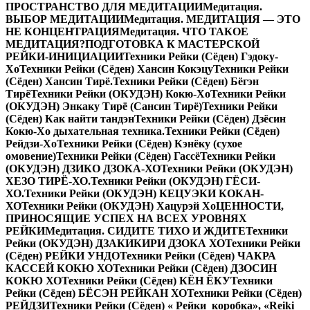
ПРОСТРАНСТВО ДЛЯ МЕДИТАЦИИ
Медитация.
ВЫБОР МЕДИТАЦИИ
Медитация. МЕДИТАЦИЯ — ЭТО
НЕ КОНЦЕНТРАЦИЯ
Медитация. ЧТО ТАКОЕ
МЕДИТАЦИЯ?
ПОДГОТОВКА К МАСТЕРСКОЙ
РЕЙКИ-ИНИЦИАЦИИ
Техники Рейки (Сёден) Гэдоку-
Хо
Техники Рейки (Сёден) Хансин Кокэцу
Техники Рейки
(Сёден) Хансин Тирё.
Техники Рейки (Сёден) Бёгэн
Тирё
Техники Рейки (ОКУДЭН) Кокю-Хо
Техники Рейки
(ОКУДЭН) Энкаку Тирё (Сансин Тирё)
Техники Рейки
(Сёден) Как найти тандэн
Техники Рейки (Сёден) Дзёсин
Кокю-Хо дыхательная техника.
Техники Рейки (Сёден)
Рейдзи-Хо
Техники Рейки (Сёден) Кэнёку (сухое
омовение)
Техники Рейки (Сёден) Гассё
Техники Рейки
(ОКУДЭН) ДЗИКО ДЗОКА-ХО
Техники Рейки (ОКУДЭН)
ХЕЗО ТИРЁ-ХО.
Техники Рейки (ОКУДЭН) ГЁСИ-
ХО.
Техники Рейки (ОКУДЭН) КЕЦУЭКИ КОКАН-
ХО
Техники Рейки (ОКУДЭН) Хацурэй Хо
ЦЕННОСТИ,
ПРИНОСЯЩИЕ УСПЕХ НА ВСЕХ УРОВНЯХ
РЕЙКИ
Медитация. СИДИТЕ ТИХО И ЖДИТЕ
Техники
Рейки (ОКУДЭН) ДЗАКИКИРИ ДЗОКА ХО
Техники Рейки
(Сёден) РЕЙКИ УНДО
Техники Рейки (Сёден) ЧАКРА
КАССЕЙ КОКЮ ХО
Техники Рейки (Сёден) ДЗОСИН
КОКЮ ХО
Техники Рейки (Сёден) КЁН ЁКУ
Техники
Рейки (Сёден) БЁСЭН РЕЙКАН ХО
Техники Рейки (Сёден)
РЕЙДЗИ
Техники Рейки (Сёден) « Рейки коробка», «Reiki