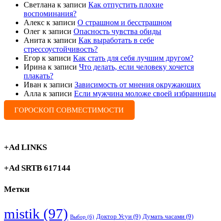
Светлана
к записи
Как отпустить плохие
воспоминания?
Алекс
к записи
О страшном и бесстрашном
Олег
к записи
Опасность чувства обиды
Анита
к записи
Как выработать в себе
стрессоустойчивость?
Егор
к записи
Как стать для себя лучшим другом?
Ирина
к записи
Что делать, если человеку хочется
плакать?
Иван
к записи
Зависимость от мнения окружающих
Алла
к записи
Если мужчина моложе своей избранницы
ГОРОСКОП СОВМЕСТИМОСТИ
+Ad LINKS
+Ad SRTB 617144
Метки
mistik
(97)
Доктор Усуи
(9)
Думать часами
(9)
Выбор
(6)