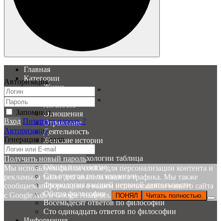
Главная
Категории
Авторизация
Жизнь
*
Образ
*
Личность
Запомнить
Отношения
Вход
Потеряли пароль ?
Отражение
Авторизация
Деятельность
Генерация пароля
Женские истории
PSY Вопросы
История психологии таблица
Получить новый пароль
Общая психология
Мы используем файлы cookie для персонализации контента и
Сто ответов по психологии
рекламы, а также для анализа нашего трафика. Мы также
Физиология высшей нервной деятельности
сообщаем информацию о вашем использовании нашего сайта
Общая философия
с Google Ads и Google Analytics.
ПОНЯЛ
Читать полностью.
Восемьдесят ответов по философии
Сто одинадцать ответов по философии
Информация