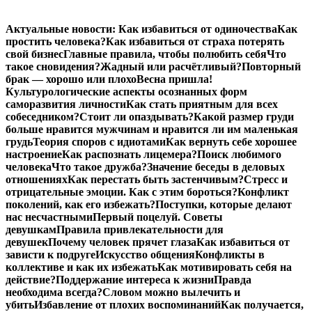
Перейти
Актуальные новости:
Как избавиться от одиночества
Как
к
простить человека?
Как избавиться от страха потерять
содержимому
свой бизнес
Главные правила, чтобы полюбить себя
Что
такое сновидения?
Жадный или расчётливый?
Повторный
брак — хорошо или плохо
Весна пришла!
Культурологические аспекты осознанных форм
саморазвития личности
Как стать приятным для всех
собеседником?
Стоит ли опаздывать?
Какой размер груди
больше нравится мужчинам и нравится ли им маленькая
грудь
Теория споров с идиотами
Как вернуть себе хорошее
настроение
Как распознать лицемера?
Поиск любимого
человека
Что такое дружба?
Значение беседы в деловых
отношениях
Как перестать быть застенчивым?
Стресс и
отрицательные эмоции. Как с этим бороться?
Конфликт
поколений, как его избежать?
Поступки, которые делают
нас несчастными
Первый поцелуй. Советы
девушкам
Правила привлекательности для
девушек
Почему человек прячет глаза
Как избавиться от
зависти к подруге
Искусство общения
Конфликты в
коллективе и как их избежать
Как мотивировать себя на
действие?
Поддержание интереса к жизни
Правда
необходима всегда?
Словом можно вылечить и
убить
Избавление от плохих воспоминаний
Как получается,