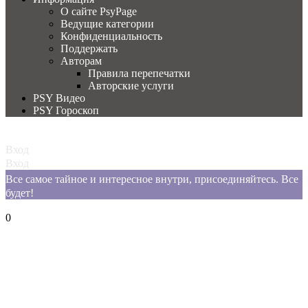
О сайте PsyPage
Ведущие категории
Конфиденциальность
Поддержать
Авторам
Правила перепечатки
Авторские услуги
PSY Видео
PSY Гороскоп
Главная
Вход
Вход
Все самое тайное и интересное внутри, присоединяйтесь. Все
будет!
Корзина
0