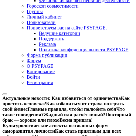
Физиология высшей нервной деятельности
Гороскоп совместимости
Группы
Личный кабинет
Пользователи
Приветствуем вас на сайте PSYPAGE.
Ведущие категории
Поддержать
Реклама
Политика конфиденциальности PSYPAGE
Форма публикации
Форум
О PSYPAGE
Копирование
Войти
Регистрация
Актуальные новости:
Как избавиться от одиночества
Как
простить человека?
Как избавиться от страха потерять
свой бизнес
Главные правила, чтобы полюбить себя
Что
такое сновидения?
Жадный или расчётливый?
Повторный
брак — хорошо или плохо
Весна пришла!
Культурологические аспекты осознанных форм
саморазвития личности
Как стать приятным для всех