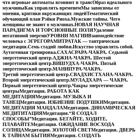
что игровые автоматы вгоняют в транс
Образ идеального
мужчины
Как управлять временем
Мы зависимы от
мнения, критики окружающих людей
Тематический
обучающий план Рэйки Риоха.
Мужские тайны. Чего
женщины не знают о мужчинах.
НОВАЯ НАУЧНАЯ
ПАРАДИГМА И ТОРСИОННЫЕ ПОЛЯ
Удаление
негативной энергии
УРОВНИ МАГИИ
Взаимодействие
человека с ЭГРЕГОРАМИ
ТРАТАК — тантрическая
медитация.
Семь стадий любви.
Искуство управлять собой.
Аутогенная тренировка.
САХАСРАРА-ЧАКРА. Седьмой
энергетический центр.
АДЖНА-ЧАКРА. Шестой
энергетический центр.
ВИШУДХА-ЧАКРА. Пятый
энергетический центр.
МАНИПУРА-ЧАКРА.
Третий энергетический центр.
СВАДХИСТХАНА-ЧАКРА.
Второй энергетический центр.
МУЛАДХАРА — ЧАКРА.
Первый энергетический центр.
Чакры энергетические
центры
Медитация. РАБОТА КАК
МЕДИТАЦИЯ
Медитация. МУЗЫКА И
ТАНЕЦ
Медитация. ИЗБИЕНИЕ ПОДУШКИ
Медитация.
МЕДИТАЦИЯ МАНДАЛА
Медитация. ДИНАМИЧЕСКАЯ
МЕДИТИТАЦИЯ
Медитация.“Я СОЗДАЛ
СПОСОБЫ”
Медитация. БЕГАЙТЕ, ХОДИТЕ,
ПЛАВАЙТЕ
Медитация. ОЖИДАНИЕ ВОСХОДА
СОЛНЦА
Медитация. ЗОЛОТОЙ СВЕТ
Медитация. ДВЕРЬ
К ТАЙНАМ БЫТИЯ
Медитация. СОЗДАТЬ