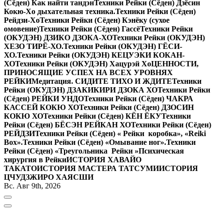
(Сёден) Как найти тандэн
Техники Рейки (Сёден) Дзёсин
Кокю-Хо дыхательная техника.
Техники Рейки (Сёден)
Рейдзи-Хо
Техники Рейки (Сёден) Кэнёку (сухое
омовение)
Техники Рейки (Сёден) Гассё
Техники Рейки
(ОКУДЭН) ДЗИКО ДЗОКА-ХО
Техники Рейки (ОКУДЭН)
ХЕЗО ТИРЁ-ХО.
Техники Рейки (ОКУДЭН) ГЁСИ-
ХО.
Техники Рейки (ОКУДЭН) КЕЦУЭКИ КОКАН-
ХО
Техники Рейки (ОКУДЭН) Хацурэй Хо
ЦЕННОСТИ,
ПРИНОСЯЩИЕ УСПЕХ НА ВСЕХ УРОВНЯХ
РЕЙКИ
Медитация. СИДИТЕ ТИХО И ЖДИТЕ
Техники
Рейки (ОКУДЭН) ДЗАКИКИРИ ДЗОКА ХО
Техники Рейки
(Сёден) РЕЙКИ УНДО
Техники Рейки (Сёден) ЧАКРА
КАССЕЙ КОКЮ ХО
Техники Рейки (Сёден) ДЗОСИН
КОКЮ ХО
Техники Рейки (Сёден) КЁН ЁКУ
Техники
Рейки (Сёден) БЁСЭН РЕЙКАН ХО
Техники Рейки (Сёден)
РЕЙДЗИ
Техники Рейки (Сёден) « Рейки коробка», «Reiki
Вox».
Техники Рейки (Сёден) «Омывание ног».
Техники
Рейки (Сёден) «Треугольника Рейки »
Психическая
хирургия в Рейки
ИСТОРИЯ ХАВАЙО
ТАКАТО
ИСТОРИЯ МАСТЕРА ТАТСУМИ
ИСТОРИЯ
ЦЧУДЗЖИРО ХАЯСШИ
Вс. Авг 9th, 2026