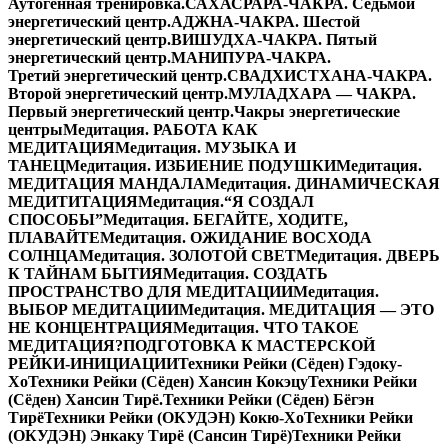
Аутогенная тренировка.
САХАСРАРА-ЧАКРА. Седьмой
энергетический центр.
АДЖНА-ЧАКРА. Шестой
энергетический центр.
ВИШУДХА-ЧАКРА. Пятый
энергетический центр.
МАНИПУРА-ЧАКРА.
Третий энергетический центр.
СВАДХИСТХАНА-ЧАКРА.
Второй энергетический центр.
МУЛАДХАРА — ЧАКРА.
Первый энергетический центр.
Чакры энергетические
центры
Медитация. РАБОТА КАК
МЕДИТАЦИЯ
Медитация. МУЗЫКА И
ТАНЕЦ
Медитация. ИЗБИЕНИЕ ПОДУШКИ
Медитация.
МЕДИТАЦИЯ МАНДАЛА
Медитация. ДИНАМИЧЕСКАЯ
МЕДИТИТАЦИЯ
Медитация.“Я СОЗДАЛ
СПОСОБЫ”
Медитация. БЕГАЙТЕ, ХОДИТЕ,
ПЛАВАЙТЕ
Медитация. ОЖИДАНИЕ ВОСХОДА
СОЛНЦА
Медитация. ЗОЛОТОЙ СВЕТ
Медитация. ДВЕРЬ
К ТАЙНАМ БЫТИЯ
Медитация. СОЗДАТЬ
ПРОСТРАНСТВО ДЛЯ МЕДИТАЦИИ
Медитация.
ВЫБОР МЕДИТАЦИИ
Медитация. МЕДИТАЦИЯ — ЭТО
НЕ КОНЦЕНТРАЦИЯ
Медитация. ЧТО ТАКОЕ
МЕДИТАЦИЯ?
ПОДГОТОВКА К МАСТЕРСКОЙ
РЕЙКИ-ИНИЦИАЦИИ
Техники Рейки (Сёден) Гэдоку-
Хо
Техники Рейки (Сёден) Хансин Кокэцу
Техники Рейки
(Сёден) Хансин Тирё.
Техники Рейки (Сёден) Бёгэн
Тирё
Техники Рейки (ОКУДЭН) Кокю-Хо
Техники Рейки
(ОКУДЭН) Энкаку Тирё (Сансин Тирё)
Техники Рейки