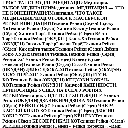
ПРОСТРАНСТВО ДЛЯ МЕДИТАЦИИ
Медитация.
ВЫБОР МЕДИТАЦИИ
Медитация. МЕДИТАЦИЯ — ЭТО
НЕ КОНЦЕНТРАЦИЯ
Медитация. ЧТО ТАКОЕ
МЕДИТАЦИЯ?
ПОДГОТОВКА К МАСТЕРСКОЙ
РЕЙКИ-ИНИЦИАЦИИ
Техники Рейки (Сёден) Гэдоку-
Хо
Техники Рейки (Сёден) Хансин Кокэцу
Техники Рейки
(Сёден) Хансин Тирё.
Техники Рейки (Сёден) Бёгэн
Тирё
Техники Рейки (ОКУДЭН) Кокю-Хо
Техники Рейки
(ОКУДЭН) Энкаку Тирё (Сансин Тирё)
Техники Рейки
(Сёден) Как найти тандэн
Техники Рейки (Сёден) Дзёсин
Кокю-Хо дыхательная техника.
Техники Рейки (Сёден)
Рейдзи-Хо
Техники Рейки (Сёден) Кэнёку (сухое
омовение)
Техники Рейки (Сёден) Гассё
Техники Рейки
(ОКУДЭН) ДЗИКО ДЗОКА-ХО
Техники Рейки (ОКУДЭН)
ХЕЗО ТИРЁ-ХО.
Техники Рейки (ОКУДЭН) ГЁСИ-
ХО.
Техники Рейки (ОКУДЭН) КЕЦУЭКИ КОКАН-
ХО
Техники Рейки (ОКУДЭН) Хацурэй Хо
ЦЕННОСТИ,
ПРИНОСЯЩИЕ УСПЕХ НА ВСЕХ УРОВНЯХ
РЕЙКИ
Медитация. СИДИТЕ ТИХО И ЖДИТЕ
Техники
Рейки (ОКУДЭН) ДЗАКИКИРИ ДЗОКА ХО
Техники Рейки
(Сёден) РЕЙКИ УНДО
Техники Рейки (Сёден) ЧАКРА
КАССЕЙ КОКЮ ХО
Техники Рейки (Сёден) ДЗОСИН
КОКЮ ХО
Техники Рейки (Сёден) КЁН ЁКУ
Техники
Рейки (Сёден) БЁСЭН РЕЙКАН ХО
Техники Рейки (Сёден)
РЕЙДЗИ
Техники Рейки (Сёден) « Рейки коробка», «Reiki