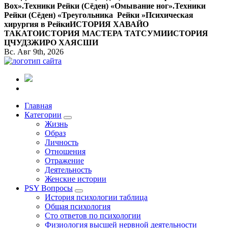
Вox».
Техники Рейки (Сёден) «Омывание ног».
Техники
Рейки (Сёден) «Треугольника Рейки »
Психическая
хирургия в Рейки
ИСТОРИЯ ХАВАЙО
ТАКАТО
ИСТОРИЯ МАСТЕРА ТАТСУМИ
ИСТОРИЯ
ЦЧУДЗЖИРО ХАЯСШИ
Вс. Авг 9th, 2026
Все самое интересное, вдохновляющее и тайное внутри.
Главная
Категории
Жизнь
Образ
Личность
Отношения
Отражение
Деятельность
Женские истории
PSY Вопросы
История психологии таблица
Общая психология
Сто ответов по психологии
Физиология высшей нервной деятельности