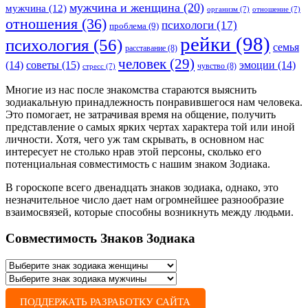
мужчина и женщина
(20)
мужчина
(12)
организм
(7)
отношение
(7)
отношения
(36)
психологи
(17)
проблема
(9)
рейки
(98)
психология
(56)
семья
расставание
(8)
человек
(29)
советы
(15)
(14)
эмоции
(14)
чувство
(8)
стресс
(7)
Многие из нас после знакомства стараются выяснить
зодиакальную принадлежность понравившегося нам человека.
Это помогает, не затрачивая время на общение, получить
представление о самых ярких чертах характера той или иной
личности. Хотя, чего уж там скрывать, в основном нас
интересует не столько нрав этой персоны, сколько его
потенциальная совместимость с нашим знаком Зодиака.
В гороскопе всего двенадцать знаков зодиака, однако, это
незначительное число дает нам огромнейшее разнообразие
взаимосвязей, которые способны возникнуть между людьми.
Совместимость Знаков Зодиака
ПОДДЕРЖАТЬ РАЗРАБОТКУ САЙТА