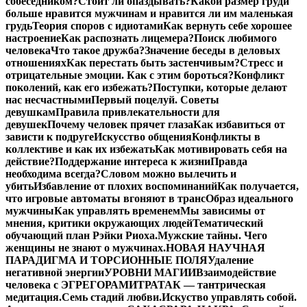
собеседником?
Стоит ли опаздывать?
Какой размер груди
больше нравится мужчинам и нравится ли им маленькая
грудь
Теория споров с идиотами
Как вернуть себе хорошее
настроение
Как распознать лицемера?
Поиск любимого
человека
Что такое дружба?
Значение беседы в деловых
отношениях
Как перестать быть застенчивым?
Стресс и
отрицательные эмоции. Как с этим бороться?
Конфликт
поколений, как его избежать?
Поступки, которые делают
нас несчастными
Первый поцелуй. Советы
девушкам
Правила привлекательности для
девушек
Почему человек прячет глаза
Как избавиться от
зависти к подруге
Искусство общения
Конфликты в
коллективе и как их избежать
Как мотивировать себя на
действие?
Поддержание интереса к жизни
Правда
необходима всегда?
Словом можно вылечить и
убить
Избавление от плохих воспоминаний
Как получается,
что игровые автоматы вгоняют в транс
Образ идеального
мужчины
Как управлять временем
Мы зависимы от
мнения, критики окружающих людей
Тематический
обучающий план Рэйки Риоха.
Мужские тайны. Чего
женщины не знают о мужчинах.
НОВАЯ НАУЧНАЯ
ПАРАДИГМА И ТОРСИОННЫЕ ПОЛЯ
Удаление
негативной энергии
УРОВНИ МАГИИ
Взаимодействие
человека с ЭГРЕГОРАМИ
ТРАТАК — тантрическая
медитация.
Семь стадий любви.
Искуство управлять собой.