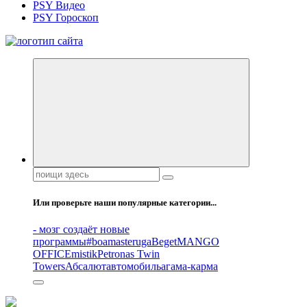
PSY Видео
PSY Гороскоп
Все самое интересное, вдохновляющее и тайное внутри.
Поиск:
Или проверьте наши популярные категории...
- мозг создаёт новые
программы
#boamasteruga
Beget
MANGO
OFFICE
mistik
Petronas Twin
Towers
Абсалют
автомобиль
агама-карма