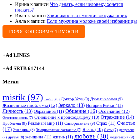
Ирина
к записи
Что делать, если человеку хочется
плакать?
Иван
к записи
Зависимость от мнения окружающих
Алла
к записи
Если мужчина моложе своей избранницы
ГОРОСКОП СОВМЕСТИМОСТИ
+Ad LINKS
+Ad SRTB 617144
Метки
mistik
(97)
Доктор Усуи
(9)
Думать часами
(9)
Выбор
(6)
Зеркало
(13)
Жизненные проблемы
(12)
История Рейки
(11)
Общение
(16)
Личность
(13)
Образ мира
(11)
Осознание
(12)
Отражение
(14)
Отношение к происходящему
(10)
Ответственность
(7)
Счастье
Реальный мир
(11)
Страх
(11)
Проблемы
(9)
Саморазвитие
(9)
(17)
Я есть
(10)
Эзотерика
(8)
Эмоциональное состояние
(7)
Я сам
(7)
депрессия
любовь
(30)
женщина
(11)
жизнь
(11)
медитация
(9)
друзья
(8)
(7)