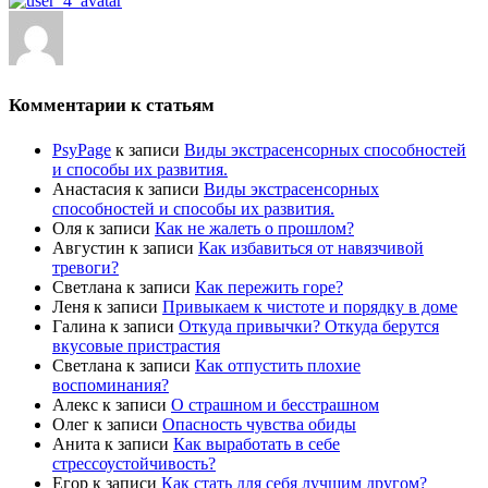
Комментарии к статьям
PsyPage
к записи
Виды экстрасенсорных способностей
и способы их развития.
Анастасия
к записи
Виды экстрасенсорных
способностей и способы их развития.
Оля
к записи
Как не жалеть о прошлом?
Августин
к записи
Как избавиться от навязчивой
тревоги?
Светлана
к записи
Как пережить горе?
Леня
к записи
Привыкаем к чистоте и порядку в доме
Галина
к записи
Откуда привычки? Откуда берутся
вкусовые пристрастия
Светлана
к записи
Как отпустить плохие
воспоминания?
Алекс
к записи
О страшном и бесстрашном
Олег
к записи
Опасность чувства обиды
Анита
к записи
Как выработать в себе
стрессоустойчивость?
Егор
к записи
Как стать для себя лучшим другом?