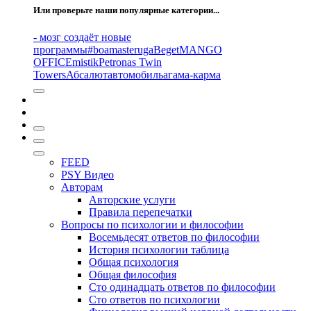
Или проверьте наши популярные категории...
- мозг создаёт новые
программы
#boamasteruga
Beget
MANGO
OFFICE
mistik
Petronas Twin
Towers
Абсалют
автомобиль
агама-карма
FEED
PSY Видео
Авторам
Авторские услуги
Правила перепечатки
Вопросы по психологии и философии
Восемьдесят ответов по философии
История психологии таблица
Общая психология
Общая философия
Сто одинадцать ответов по философии
Сто ответов по психологии