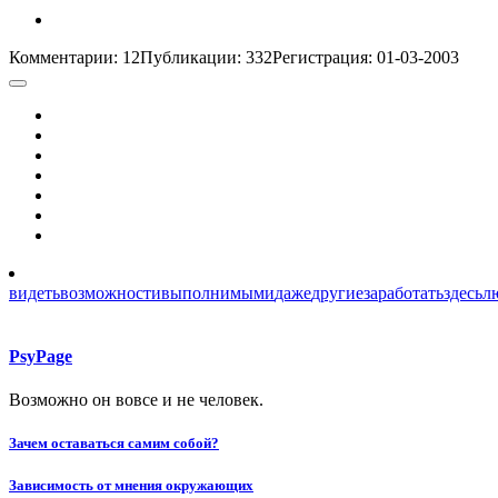
Комментарии: 12
Публикации: 332
Регистрация: 01-03-2003
видеть
возможности
выполнимыми
даже
другие
заработать
здесь
л
PsyPage
Возможно он вовсе и не человек.
Навигация
Зачем оставаться самим собой?
по
Зависимость от мнения окружающих