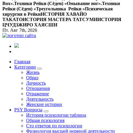
Вox».
Техники Рейки (Сёден) «Омывание ног».
Техники
Рейки (Сёден) «Треугольника Рейки »
Психическая
хирургия в Рейки
ИСТОРИЯ ХАВАЙО
ТАКАТО
ИСТОРИЯ МАСТЕРА ТАТСУМИ
ИСТОРИЯ
ЦЧУДЗЖИРО ХАЯСШИ
Пт. Авг 7th, 2026
Все самое интересное, вдохновляющее и тайное внутри.
Главная
Категории
Жизнь
Образ
Личность
Отношения
Отражение
Деятельность
Женские истории
PSY Вопросы
История психологии таблица
Общая психология
Сто ответов по психологии
Физиология высшей нервной деятельности