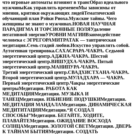
что игровые автоматы вгоняют в транс
Образ идеального
мужчины
Как управлять временем
Мы зависимы от
мнения, критики окружающих людей
Тематический
обучающий план Рэйки Риоха.
Мужские тайны. Чего
женщины не знают о мужчинах.
НОВАЯ НАУЧНАЯ
ПАРАДИГМА И ТОРСИОННЫЕ ПОЛЯ
Удаление
негативной энергии
УРОВНИ МАГИИ
Взаимодействие
человека с ЭГРЕГОРАМИ
ТРАТАК — тантрическая
медитация.
Семь стадий любви.
Искуство управлять собой.
Аутогенная тренировка.
САХАСРАРА-ЧАКРА. Седьмой
энергетический центр.
АДЖНА-ЧАКРА. Шестой
энергетический центр.
ВИШУДХА-ЧАКРА. Пятый
энергетический центр.
МАНИПУРА-ЧАКРА.
Третий энергетический центр.
СВАДХИСТХАНА-ЧАКРА.
Второй энергетический центр.
МУЛАДХАРА — ЧАКРА.
Первый энергетический центр.
Чакры энергетические
центры
Медитация. РАБОТА КАК
МЕДИТАЦИЯ
Медитация. МУЗЫКА И
ТАНЕЦ
Медитация. ИЗБИЕНИЕ ПОДУШКИ
Медитация.
МЕДИТАЦИЯ МАНДАЛА
Медитация. ДИНАМИЧЕСКАЯ
МЕДИТИТАЦИЯ
Медитация.“Я СОЗДАЛ
СПОСОБЫ”
Медитация. БЕГАЙТЕ, ХОДИТЕ,
ПЛАВАЙТЕ
Медитация. ОЖИДАНИЕ ВОСХОДА
СОЛНЦА
Медитация. ЗОЛОТОЙ СВЕТ
Медитация. ДВЕРЬ
К ТАЙНАМ БЫТИЯ
Медитация. СОЗДАТЬ