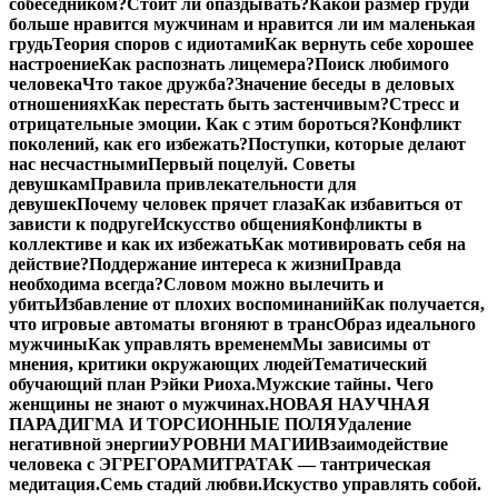
собеседником?
Стоит ли опаздывать?
Какой размер груди
больше нравится мужчинам и нравится ли им маленькая
грудь
Теория споров с идиотами
Как вернуть себе хорошее
настроение
Как распознать лицемера?
Поиск любимого
человека
Что такое дружба?
Значение беседы в деловых
отношениях
Как перестать быть застенчивым?
Стресс и
отрицательные эмоции. Как с этим бороться?
Конфликт
поколений, как его избежать?
Поступки, которые делают
нас несчастными
Первый поцелуй. Советы
девушкам
Правила привлекательности для
девушек
Почему человек прячет глаза
Как избавиться от
зависти к подруге
Искусство общения
Конфликты в
коллективе и как их избежать
Как мотивировать себя на
действие?
Поддержание интереса к жизни
Правда
необходима всегда?
Словом можно вылечить и
убить
Избавление от плохих воспоминаний
Как получается,
что игровые автоматы вгоняют в транс
Образ идеального
мужчины
Как управлять временем
Мы зависимы от
мнения, критики окружающих людей
Тематический
обучающий план Рэйки Риоха.
Мужские тайны. Чего
женщины не знают о мужчинах.
НОВАЯ НАУЧНАЯ
ПАРАДИГМА И ТОРСИОННЫЕ ПОЛЯ
Удаление
негативной энергии
УРОВНИ МАГИИ
Взаимодействие
человека с ЭГРЕГОРАМИ
ТРАТАК — тантрическая
медитация.
Семь стадий любви.
Искуство управлять собой.