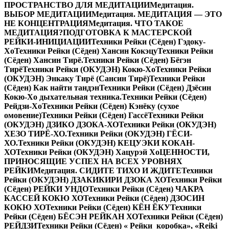
ПРОСТРАНСТВО ДЛЯ МЕДИТАЦИИ
Медитация.
ВЫБОР МЕДИТАЦИИ
Медитация. МЕДИТАЦИЯ — ЭТО
НЕ КОНЦЕНТРАЦИЯ
Медитация. ЧТО ТАКОЕ
МЕДИТАЦИЯ?
ПОДГОТОВКА К МАСТЕРСКОЙ
РЕЙКИ-ИНИЦИАЦИИ
Техники Рейки (Сёден) Гэдоку-
Хо
Техники Рейки (Сёден) Хансин Кокэцу
Техники Рейки
(Сёден) Хансин Тирё.
Техники Рейки (Сёден) Бёгэн
Тирё
Техники Рейки (ОКУДЭН) Кокю-Хо
Техники Рейки
(ОКУДЭН) Энкаку Тирё (Сансин Тирё)
Техники Рейки
(Сёден) Как найти тандэн
Техники Рейки (Сёден) Дзёсин
Кокю-Хо дыхательная техника.
Техники Рейки (Сёден)
Рейдзи-Хо
Техники Рейки (Сёден) Кэнёку (сухое
омовение)
Техники Рейки (Сёден) Гассё
Техники Рейки
(ОКУДЭН) ДЗИКО ДЗОКА-ХО
Техники Рейки (ОКУДЭН)
ХЕЗО ТИРЁ-ХО.
Техники Рейки (ОКУДЭН) ГЁСИ-
ХО.
Техники Рейки (ОКУДЭН) КЕЦУЭКИ КОКАН-
ХО
Техники Рейки (ОКУДЭН) Хацурэй Хо
ЦЕННОСТИ,
ПРИНОСЯЩИЕ УСПЕХ НА ВСЕХ УРОВНЯХ
РЕЙКИ
Медитация. СИДИТЕ ТИХО И ЖДИТЕ
Техники
Рейки (ОКУДЭН) ДЗАКИКИРИ ДЗОКА ХО
Техники Рейки
(Сёден) РЕЙКИ УНДО
Техники Рейки (Сёден) ЧАКРА
КАССЕЙ КОКЮ ХО
Техники Рейки (Сёден) ДЗОСИН
КОКЮ ХО
Техники Рейки (Сёден) КЁН ЁКУ
Техники
Рейки (Сёден) БЁСЭН РЕЙКАН ХО
Техники Рейки (Сёден)
РЕЙДЗИ
Техники Рейки (Сёден) « Рейки коробка», «Reiki