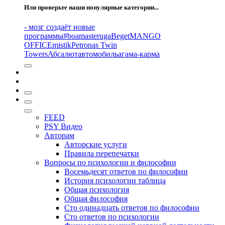
Или проверьте наши популярные категории...
- мозг создаёт новые
программы
#boamasteruga
Beget
MANGO
OFFICE
mistik
Petronas Twin
Towers
Абсалют
автомобиль
агама-карма
FEED
PSY Видео
Авторам
Авторские услуги
Правила перепечатки
Вопросы по психологии и философии
Восемьдесят ответов по философии
История психологии таблица
Общая психология
Общая философия
Сто одинадцать ответов по философии
Сто ответов по психологии