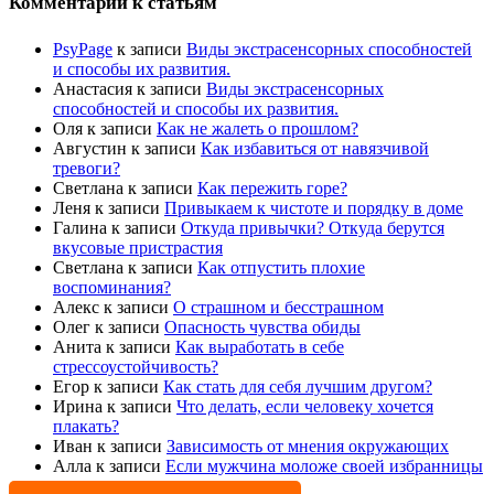
Комментарии к статьям
PsyPage
к записи
Виды экстрасенсорных способностей
и способы их развития.
Анастасия
к записи
Виды экстрасенсорных
способностей и способы их развития.
Оля
к записи
Как не жалеть о прошлом?
Августин
к записи
Как избавиться от навязчивой
тревоги?
Светлана
к записи
Как пережить горе?
Леня
к записи
Привыкаем к чистоте и порядку в доме
Галина
к записи
Откуда привычки? Откуда берутся
вкусовые пристрастия
Светлана
к записи
Как отпустить плохие
воспоминания?
Алекс
к записи
О страшном и бесстрашном
Олег
к записи
Опасность чувства обиды
Анита
к записи
Как выработать в себе
стрессоустойчивость?
Егор
к записи
Как стать для себя лучшим другом?
Ирина
к записи
Что делать, если человеку хочется
плакать?
Иван
к записи
Зависимость от мнения окружающих
Алла
к записи
Если мужчина моложе своей избранницы