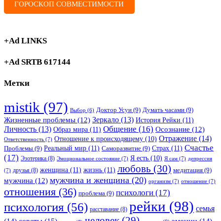
ГОРОСКОП СОВМЕСТИМОСТИ
+Ad LINKS
+Ad SRTB 617144
Метки
mistik
(97)
Доктор Усуи
(9)
Думать часами
(9)
Выбор
(6)
Зеркало
(13)
Жизненные проблемы
(12)
История Рейки
(11)
Общение
(16)
Личность
(13)
Образ мира
(11)
Осознание
(12)
Отражение
(14)
Отношение к происходящему
(10)
Ответственность
(7)
Счастье
Реальный мир
(11)
Страх
(11)
Проблемы
(9)
Саморазвитие
(9)
(17)
Я есть
(10)
Эзотерика
(8)
Эмоциональное состояние
(7)
Я сам
(7)
депрессия
любовь
(30)
женщина
(11)
жизнь
(11)
медитация
(9)
друзья
(8)
(7)
мужчина и женщина
(20)
мужчина
(12)
организм
(7)
отношение
(7)
отношения
(36)
психологи
(17)
проблема
(9)
рейки
(98)
психология
(56)
семья
расставание
(8)
человек
(29)