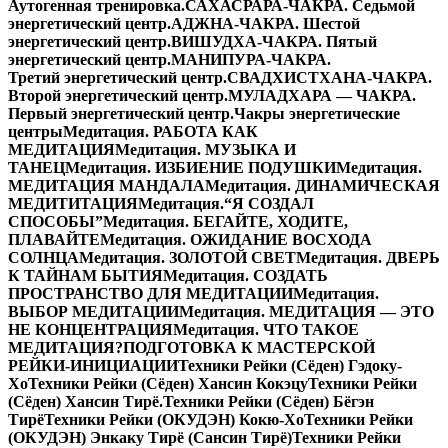
Аутогенная тренировка.
САХАСРАРА-ЧАКРА. Седьмой
энергетический центр.
АДЖНА-ЧАКРА. Шестой
энергетический центр.
ВИШУДХА-ЧАКРА. Пятый
энергетический центр.
МАНИПУРА-ЧАКРА.
Третий энергетический центр.
СВАДХИСТХАНА-ЧАКРА.
Второй энергетический центр.
МУЛАДХАРА — ЧАКРА.
Первый энергетический центр.
Чакры энергетические
центры
Медитация. РАБОТА КАК
МЕДИТАЦИЯ
Медитация. МУЗЫКА И
ТАНЕЦ
Медитация. ИЗБИЕНИЕ ПОДУШКИ
Медитация.
МЕДИТАЦИЯ МАНДАЛА
Медитация. ДИНАМИЧЕСКАЯ
МЕДИТИТАЦИЯ
Медитация.“Я СОЗДАЛ
СПОСОБЫ”
Медитация. БЕГАЙТЕ, ХОДИТЕ,
ПЛАВАЙТЕ
Медитация. ОЖИДАНИЕ ВОСХОДА
СОЛНЦА
Медитация. ЗОЛОТОЙ СВЕТ
Медитация. ДВЕРЬ
К ТАЙНАМ БЫТИЯ
Медитация. СОЗДАТЬ
ПРОСТРАНСТВО ДЛЯ МЕДИТАЦИИ
Медитация.
ВЫБОР МЕДИТАЦИИ
Медитация. МЕДИТАЦИЯ — ЭТО
НЕ КОНЦЕНТРАЦИЯ
Медитация. ЧТО ТАКОЕ
МЕДИТАЦИЯ?
ПОДГОТОВКА К МАСТЕРСКОЙ
РЕЙКИ-ИНИЦИАЦИИ
Техники Рейки (Сёден) Гэдоку-
Хо
Техники Рейки (Сёден) Хансин Кокэцу
Техники Рейки
(Сёден) Хансин Тирё.
Техники Рейки (Сёден) Бёгэн
Тирё
Техники Рейки (ОКУДЭН) Кокю-Хо
Техники Рейки
(ОКУДЭН) Энкаку Тирё (Сансин Тирё)
Техники Рейки