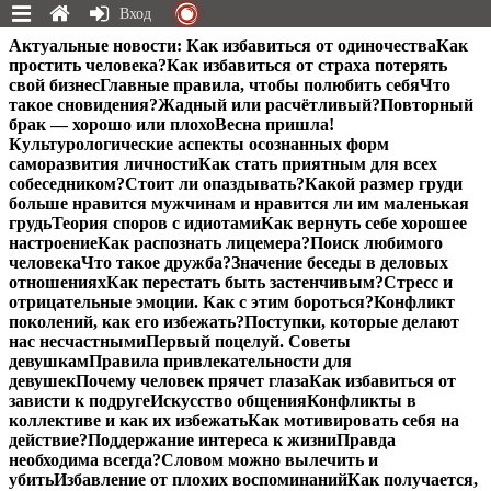
Вход
Перейти
Актуальные новости:
Как избавиться от одиночества
Как
к
простить человека?
Как избавиться от страха потерять
содержимому
свой бизнес
Главные правила, чтобы полюбить себя
Что
такое сновидения?
Жадный или расчётливый?
Повторный
брак — хорошо или плохо
Весна пришла!
Культурологические аспекты осознанных форм
саморазвития личности
Как стать приятным для всех
собеседником?
Стоит ли опаздывать?
Какой размер груди
больше нравится мужчинам и нравится ли им маленькая
грудь
Теория споров с идиотами
Как вернуть себе хорошее
настроение
Как распознать лицемера?
Поиск любимого
человека
Что такое дружба?
Значение беседы в деловых
отношениях
Как перестать быть застенчивым?
Стресс и
отрицательные эмоции. Как с этим бороться?
Конфликт
поколений, как его избежать?
Поступки, которые делают
нас несчастными
Первый поцелуй. Советы
девушкам
Правила привлекательности для
девушек
Почему человек прячет глаза
Как избавиться от
зависти к подруге
Искусство общения
Конфликты в
коллективе и как их избежать
Как мотивировать себя на
действие?
Поддержание интереса к жизни
Правда
необходима всегда?
Словом можно вылечить и
убить
Избавление от плохих воспоминаний
Как получается,