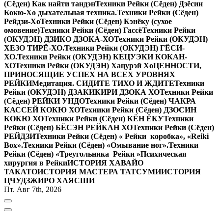
(Сёден) Как найти тандэн
Техники Рейки (Сёден) Дзёсин
Кокю-Хо дыхательная техника.
Техники Рейки (Сёден)
Рейдзи-Хо
Техники Рейки (Сёден) Кэнёку (сухое
омовение)
Техники Рейки (Сёден) Гассё
Техники Рейки
(ОКУДЭН) ДЗИКО ДЗОКА-ХО
Техники Рейки (ОКУДЭН)
ХЕЗО ТИРЁ-ХО.
Техники Рейки (ОКУДЭН) ГЁСИ-
ХО.
Техники Рейки (ОКУДЭН) КЕЦУЭКИ КОКАН-
ХО
Техники Рейки (ОКУДЭН) Хацурэй Хо
ЦЕННОСТИ,
ПРИНОСЯЩИЕ УСПЕХ НА ВСЕХ УРОВНЯХ
РЕЙКИ
Медитация. СИДИТЕ ТИХО И ЖДИТЕ
Техники
Рейки (ОКУДЭН) ДЗАКИКИРИ ДЗОКА ХО
Техники Рейки
(Сёден) РЕЙКИ УНДО
Техники Рейки (Сёден) ЧАКРА
КАССЕЙ КОКЮ ХО
Техники Рейки (Сёден) ДЗОСИН
КОКЮ ХО
Техники Рейки (Сёден) КЁН ЁКУ
Техники
Рейки (Сёден) БЁСЭН РЕЙКАН ХО
Техники Рейки (Сёден)
РЕЙДЗИ
Техники Рейки (Сёден) « Рейки коробка», «Reiki
Вox».
Техники Рейки (Сёден) «Омывание ног».
Техники
Рейки (Сёден) «Треугольника Рейки »
Психическая
хирургия в Рейки
ИСТОРИЯ ХАВАЙО
ТАКАТО
ИСТОРИЯ МАСТЕРА ТАТСУМИ
ИСТОРИЯ
ЦЧУДЗЖИРО ХАЯСШИ
Пт. Авг 7th, 2026