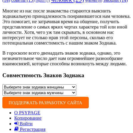
советы
(15)
(14)
эмоции
(14)
чувство
(8)
стресс
(7)
Многие из нас после знакомства стараются выяснить
зодиакальную принадлежность понравившегося нам человека.
Это помогает, не затрачивая время на общение, получить
представление о самых ярких чертах характера той или иной
личности. Хотя, чего уж там скрывать, в основном нас
интересует не столько нрав этой персоны, сколько его
потенциальная совместимость с нашим знаком Зодиака.
В гороскопе всего двенадцать знаков зодиака, однако, это
незначительное число дает нам огромнейшее разнообразие
взаимосвязей, которые способны возникнуть между людьми.
Совместимость Знаков Зодиака
ПОДДЕРЖАТЬ РАЗРАБОТКУ САЙТА
О PSYPAGE
Копирование
Войти
Регистрация