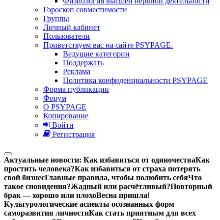
Физиология высшей нервной деятельности
Гороскоп совместимости
Группы
Личный кабинет
Пользователи
Приветствуем вас на сайте PSYPAGE.
Ведущие категории
Поддержать
Реклама
Политика конфиденциальности PSYPAGE
Форма публикации
Форум
О PSYPAGE
Копирование
Войти
Регистрация
Актуальные новости:
Как избавиться от одиночества
Как
простить человека?
Как избавиться от страха потерять
свой бизнес
Главные правила, чтобы полюбить себя
Что
такое сновидения?
Жадный или расчётливый?
Повторный
брак — хорошо или плохо
Весна пришла!
Культурологические аспекты осознанных форм
саморазвития личности
Как стать приятным для всех