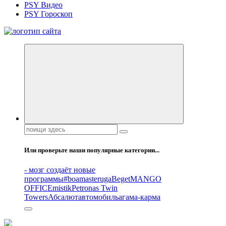
PSY Видео
PSY Гороскоп
Все самое интересное, вдохновляющее и тайное внутри.
Поиск:
Или проверьте наши популярные категории...
- мозг создаёт новые
программы
#boamasteruga
Beget
MANGO
OFFICE
mistik
Petronas Twin
Towers
Абсалют
автомобиль
агама-карма