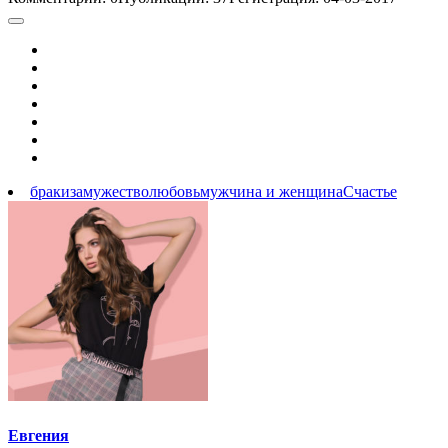
браки
замужество
любовь
мужчина и женщина
Счастье
Евгения