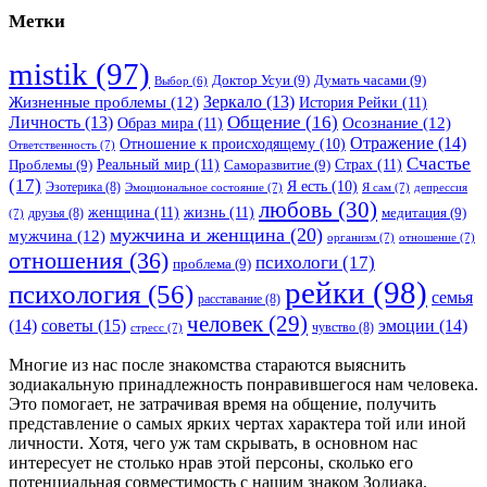
Метки
mistik
(97)
Доктор Усуи
(9)
Думать часами
(9)
Выбор
(6)
Зеркало
(13)
Жизненные проблемы
(12)
История Рейки
(11)
Общение
(16)
Личность
(13)
Образ мира
(11)
Осознание
(12)
Отражение
(14)
Отношение к происходящему
(10)
Ответственность
(7)
Счастье
Реальный мир
(11)
Страх
(11)
Проблемы
(9)
Саморазвитие
(9)
(17)
Я есть
(10)
Эзотерика
(8)
Эмоциональное состояние
(7)
Я сам
(7)
депрессия
любовь
(30)
женщина
(11)
жизнь
(11)
медитация
(9)
друзья
(8)
(7)
мужчина и женщина
(20)
мужчина
(12)
организм
(7)
отношение
(7)
отношения
(36)
психологи
(17)
проблема
(9)
рейки
(98)
психология
(56)
семья
расставание
(8)
человек
(29)
советы
(15)
(14)
эмоции
(14)
чувство
(8)
стресс
(7)
Многие из нас после знакомства стараются выяснить
зодиакальную принадлежность понравившегося нам человека.
Это помогает, не затрачивая время на общение, получить
представление о самых ярких чертах характера той или иной
личности. Хотя, чего уж там скрывать, в основном нас
интересует не столько нрав этой персоны, сколько его
потенциальная совместимость с нашим знаком Зодиака.