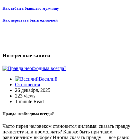
Навигация
Как забыть бывшего мужчину
по
Как перестать быть одинокой
записям
Интересные записи
Василий
Отношения
26 декабря, 2025
223 views
1 minute Read
Правда необходима всегда?
Часто перед человеком становится дилемма: сказать правду
начистоту или промолчать? Как же быть при таком
равнозначном выборе? Иногда сказать правду — все равно