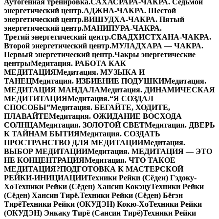
Аутогенная тренировка.
САХАСРАРА-ЧАКРА. Седьмой
энергетический центр.
АДЖНА-ЧАКРА. Шестой
энергетический центр.
ВИШУДХА-ЧАКРА. Пятый
энергетический центр.
МАНИПУРА-ЧАКРА.
Третий энергетический центр.
СВАДХИСТХАНА-ЧАКРА.
Второй энергетический центр.
МУЛАДХАРА — ЧАКРА.
Первый энергетический центр.
Чакры энергетические
центры
Медитация. РАБОТА КАК
МЕДИТАЦИЯ
Медитация. МУЗЫКА И
ТАНЕЦ
Медитация. ИЗБИЕНИЕ ПОДУШКИ
Медитация.
МЕДИТАЦИЯ МАНДАЛА
Медитация. ДИНАМИЧЕСКАЯ
МЕДИТИТАЦИЯ
Медитация.“Я СОЗДАЛ
СПОСОБЫ”
Медитация. БЕГАЙТЕ, ХОДИТЕ,
ПЛАВАЙТЕ
Медитация. ОЖИДАНИЕ ВОСХОДА
СОЛНЦА
Медитация. ЗОЛОТОЙ СВЕТ
Медитация. ДВЕРЬ
К ТАЙНАМ БЫТИЯ
Медитация. СОЗДАТЬ
ПРОСТРАНСТВО ДЛЯ МЕДИТАЦИИ
Медитация.
ВЫБОР МЕДИТАЦИИ
Медитация. МЕДИТАЦИЯ — ЭТО
НЕ КОНЦЕНТРАЦИЯ
Медитация. ЧТО ТАКОЕ
МЕДИТАЦИЯ?
ПОДГОТОВКА К МАСТЕРСКОЙ
РЕЙКИ-ИНИЦИАЦИИ
Техники Рейки (Сёден) Гэдоку-
Хо
Техники Рейки (Сёден) Хансин Кокэцу
Техники Рейки
(Сёден) Хансин Тирё.
Техники Рейки (Сёден) Бёгэн
Тирё
Техники Рейки (ОКУДЭН) Кокю-Хо
Техники Рейки
(ОКУДЭН) Энкаку Тирё (Сансин Тирё)
Техники Рейки