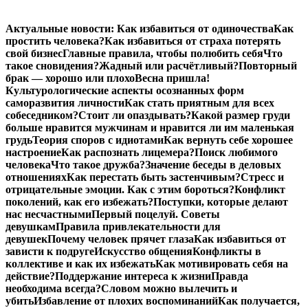
Перейти
Актуальные новости:
Как избавиться от одиночества
Как
к
простить человека?
Как избавиться от страха потерять
содержимому
свой бизнес
Главные правила, чтобы полюбить себя
Что
такое сновидения?
Жадный или расчётливый?
Повторный
брак — хорошо или плохо
Весна пришла!
Культурологические аспекты осознанных форм
саморазвития личности
Как стать приятным для всех
собеседником?
Стоит ли опаздывать?
Какой размер груди
больше нравится мужчинам и нравится ли им маленькая
грудь
Теория споров с идиотами
Как вернуть себе хорошее
настроение
Как распознать лицемера?
Поиск любимого
человека
Что такое дружба?
Значение беседы в деловых
отношениях
Как перестать быть застенчивым?
Стресс и
отрицательные эмоции. Как с этим бороться?
Конфликт
поколений, как его избежать?
Поступки, которые делают
нас несчастными
Первый поцелуй. Советы
девушкам
Правила привлекательности для
девушек
Почему человек прячет глаза
Как избавиться от
зависти к подруге
Искусство общения
Конфликты в
коллективе и как их избежать
Как мотивировать себя на
действие?
Поддержание интереса к жизни
Правда
необходима всегда?
Словом можно вылечить и
убить
Избавление от плохих воспоминаний
Как получается,