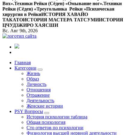
Вox».
Техники Рейки (Сёден) «Омывание ног».
Техники
Рейки (Сёден) «Треугольника Рейки »
Психическая
хирургия в Рейки
ИСТОРИЯ ХАВАЙО
ТАКАТО
ИСТОРИЯ МАСТЕРА ТАТСУМИ
ИСТОРИЯ
ЦЧУДЗЖИРО ХАЯСШИ
Вс. Авг 9th, 2026
Все самое интересное, вдохновляющее и тайное внутри.
Главная
Категории
Жизнь
Образ
Личность
Отношения
Отражение
Деятельность
Женские истории
PSY Вопросы
История психологии таблица
Общая психология
Сто ответов по психологии
Физиология высшей нервной деятельности