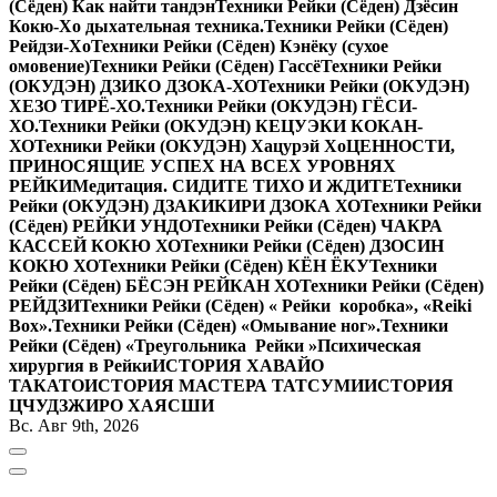
(Сёден) Как найти тандэн
Техники Рейки (Сёден) Дзёсин
Кокю-Хо дыхательная техника.
Техники Рейки (Сёден)
Рейдзи-Хо
Техники Рейки (Сёден) Кэнёку (сухое
омовение)
Техники Рейки (Сёден) Гассё
Техники Рейки
(ОКУДЭН) ДЗИКО ДЗОКА-ХО
Техники Рейки (ОКУДЭН)
ХЕЗО ТИРЁ-ХО.
Техники Рейки (ОКУДЭН) ГЁСИ-
ХО.
Техники Рейки (ОКУДЭН) КЕЦУЭКИ КОКАН-
ХО
Техники Рейки (ОКУДЭН) Хацурэй Хо
ЦЕННОСТИ,
ПРИНОСЯЩИЕ УСПЕХ НА ВСЕХ УРОВНЯХ
РЕЙКИ
Медитация. СИДИТЕ ТИХО И ЖДИТЕ
Техники
Рейки (ОКУДЭН) ДЗАКИКИРИ ДЗОКА ХО
Техники Рейки
(Сёден) РЕЙКИ УНДО
Техники Рейки (Сёден) ЧАКРА
КАССЕЙ КОКЮ ХО
Техники Рейки (Сёден) ДЗОСИН
КОКЮ ХО
Техники Рейки (Сёден) КЁН ЁКУ
Техники
Рейки (Сёден) БЁСЭН РЕЙКАН ХО
Техники Рейки (Сёден)
РЕЙДЗИ
Техники Рейки (Сёден) « Рейки коробка», «Reiki
Вox».
Техники Рейки (Сёден) «Омывание ног».
Техники
Рейки (Сёден) «Треугольника Рейки »
Психическая
хирургия в Рейки
ИСТОРИЯ ХАВАЙО
ТАКАТО
ИСТОРИЯ МАСТЕРА ТАТСУМИ
ИСТОРИЯ
ЦЧУДЗЖИРО ХАЯСШИ
Вс. Авг 9th, 2026