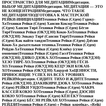
ПРОСТРАНСТВО ДЛЯ МЕДИТАЦИИ
Медитация.
ВЫБОР МЕДИТАЦИИ
Медитация. МЕДИТАЦИЯ — ЭТО
НЕ КОНЦЕНТРАЦИЯ
Медитация. ЧТО ТАКОЕ
МЕДИТАЦИЯ?
ПОДГОТОВКА К МАСТЕРСКОЙ
РЕЙКИ-ИНИЦИАЦИИ
Техники Рейки (Сёден) Гэдоку-
Хо
Техники Рейки (Сёден) Хансин Кокэцу
Техники Рейки
(Сёден) Хансин Тирё.
Техники Рейки (Сёден) Бёгэн
Тирё
Техники Рейки (ОКУДЭН) Кокю-Хо
Техники Рейки
(ОКУДЭН) Энкаку Тирё (Сансин Тирё)
Техники Рейки
(Сёден) Как найти тандэн
Техники Рейки (Сёден) Дзёсин
Кокю-Хо дыхательная техника.
Техники Рейки (Сёден)
Рейдзи-Хо
Техники Рейки (Сёден) Кэнёку (сухое
омовение)
Техники Рейки (Сёден) Гассё
Техники Рейки
(ОКУДЭН) ДЗИКО ДЗОКА-ХО
Техники Рейки (ОКУДЭН)
ХЕЗО ТИРЁ-ХО.
Техники Рейки (ОКУДЭН) ГЁСИ-
ХО.
Техники Рейки (ОКУДЭН) КЕЦУЭКИ КОКАН-
ХО
Техники Рейки (ОКУДЭН) Хацурэй Хо
ЦЕННОСТИ,
ПРИНОСЯЩИЕ УСПЕХ НА ВСЕХ УРОВНЯХ
РЕЙКИ
Медитация. СИДИТЕ ТИХО И ЖДИТЕ
Техники
Рейки (ОКУДЭН) ДЗАКИКИРИ ДЗОКА ХО
Техники Рейки
(Сёден) РЕЙКИ УНДО
Техники Рейки (Сёден) ЧАКРА
КАССЕЙ КОКЮ ХО
Техники Рейки (Сёден) ДЗОСИН
КОКЮ ХО
Техники Рейки (Сёден) КЁН ЁКУ
Техники
Рейки (Сёден) БЁСЭН РЕЙКАН ХО
Техники Рейки (Сёден)
РЕЙДЗИ
Техники Рейки (Сёден) « Рейки коробка», «Reiki