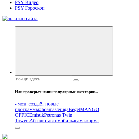
PSY Видео
PSY Гороскоп
Все самое интересное, вдохновляющее и тайное внутри.
Поиск:
Или проверьте наши популярные категории...
- мозг создаёт новые
программы
#boamasteruga
Beget
MANGO
OFFICE
mistik
Petronas Twin
Towers
Абсалют
автомобиль
агама-карма