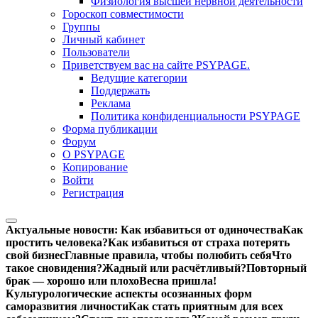
Физиология высшей нервной деятельности
Гороскоп совместимости
Группы
Личный кабинет
Пользователи
Приветствуем вас на сайте PSYPAGE.
Ведущие категории
Поддержать
Реклама
Политика конфиденциальности PSYPAGE
Форма публикации
Форум
О PSYPAGE
Копирование
Войти
Регистрация
Актуальные новости:
Как избавиться от одиночества
Как
простить человека?
Как избавиться от страха потерять
свой бизнес
Главные правила, чтобы полюбить себя
Что
такое сновидения?
Жадный или расчётливый?
Повторный
брак — хорошо или плохо
Весна пришла!
Культурологические аспекты осознанных форм
саморазвития личности
Как стать приятным для всех