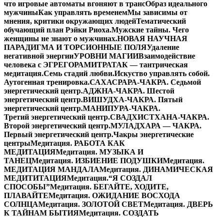
что игровые автоматы вгоняют в транс
Образ идеального
мужчины
Как управлять временем
Мы зависимы от
мнения, критики окружающих людей
Тематический
обучающий план Рэйки Риоха.
Мужские тайны. Чего
женщины не знают о мужчинах.
НОВАЯ НАУЧНАЯ
ПАРАДИГМА И ТОРСИОННЫЕ ПОЛЯ
Удаление
негативной энергии
УРОВНИ МАГИИ
Взаимодействие
человека с ЭГРЕГОРАМИ
ТРАТАК — тантрическая
медитация.
Семь стадий любви.
Искуство управлять собой.
Аутогенная тренировка.
САХАСРАРА-ЧАКРА. Седьмой
энергетический центр.
АДЖНА-ЧАКРА. Шестой
энергетический центр.
ВИШУДХА-ЧАКРА. Пятый
энергетический центр.
МАНИПУРА-ЧАКРА.
Третий энергетический центр.
СВАДХИСТХАНА-ЧАКРА.
Второй энергетический центр.
МУЛАДХАРА — ЧАКРА.
Первый энергетический центр.
Чакры энергетические
центры
Медитация. РАБОТА КАК
МЕДИТАЦИЯ
Медитация. МУЗЫКА И
ТАНЕЦ
Медитация. ИЗБИЕНИЕ ПОДУШКИ
Медитация.
МЕДИТАЦИЯ МАНДАЛА
Медитация. ДИНАМИЧЕСКАЯ
МЕДИТИТАЦИЯ
Медитация.“Я СОЗДАЛ
СПОСОБЫ”
Медитация. БЕГАЙТЕ, ХОДИТЕ,
ПЛАВАЙТЕ
Медитация. ОЖИДАНИЕ ВОСХОДА
СОЛНЦА
Медитация. ЗОЛОТОЙ СВЕТ
Медитация. ДВЕРЬ
К ТАЙНАМ БЫТИЯ
Медитация. СОЗДАТЬ