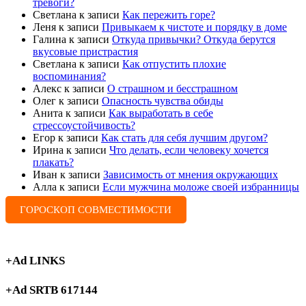
тревоги?
Светлана
к записи
Как пережить горе?
Леня
к записи
Привыкаем к чистоте и порядку в доме
Галина
к записи
Откуда привычки? Откуда берутся
вкусовые пристрастия
Светлана
к записи
Как отпустить плохие
воспоминания?
Алекс
к записи
О страшном и бесстрашном
Олег
к записи
Опасность чувства обиды
Анита
к записи
Как выработать в себе
стрессоустойчивость?
Егор
к записи
Как стать для себя лучшим другом?
Ирина
к записи
Что делать, если человеку хочется
плакать?
Иван
к записи
Зависимость от мнения окружающих
Алла
к записи
Если мужчина моложе своей избранницы
ГОРОСКОП СОВМЕСТИМОСТИ
+Ad LINKS
+Ad SRTB 617144