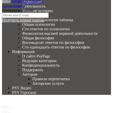
Вход
Потеряли пароль ?
Отражение
Авторизация
Деятельность
Генерация пароля
Женские истории
PSY Вопросы
История психологии таблица
Получить новый пароль
Общая психология
Сто ответов по психологии
Физиология высшей нервной деятельности
Общая философия
Восемьдесят ответов по философии
Сто одинадцать ответов по философии
Информация
О сайте PsyPage
Ведущие категории
Конфиденциальность
Поддержать
Авторам
Правила перепечатки
Авторские услуги
PSY Видео
PSY Гороскоп
Главная
Вход
Вход