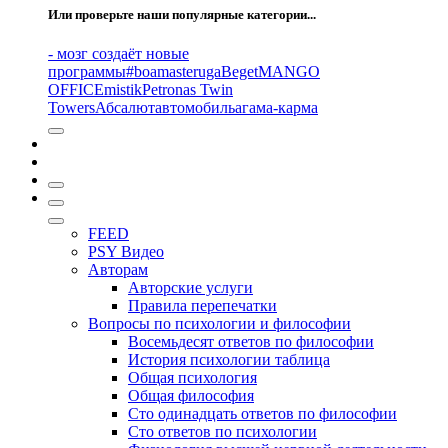
Или проверьте наши популярные категории...
- мозг создаёт новые
программы
#boamasteruga
Beget
MANGO
OFFICE
mistik
Petronas Twin
Towers
Абсалют
автомобиль
агама-карма
FEED
PSY Видео
Авторам
Авторские услуги
Правила перепечатки
Вопросы по психологии и философии
Восемьдесят ответов по философии
История психологии таблица
Общая психология
Общая философия
Сто одинадцать ответов по философии
Сто ответов по психологии