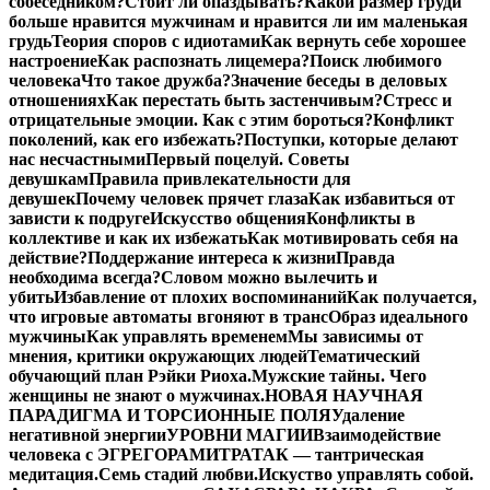
собеседником?
Стоит ли опаздывать?
Какой размер груди
больше нравится мужчинам и нравится ли им маленькая
грудь
Теория споров с идиотами
Как вернуть себе хорошее
настроение
Как распознать лицемера?
Поиск любимого
человека
Что такое дружба?
Значение беседы в деловых
отношениях
Как перестать быть застенчивым?
Стресс и
отрицательные эмоции. Как с этим бороться?
Конфликт
поколений, как его избежать?
Поступки, которые делают
нас несчастными
Первый поцелуй. Советы
девушкам
Правила привлекательности для
девушек
Почему человек прячет глаза
Как избавиться от
зависти к подруге
Искусство общения
Конфликты в
коллективе и как их избежать
Как мотивировать себя на
действие?
Поддержание интереса к жизни
Правда
необходима всегда?
Словом можно вылечить и
убить
Избавление от плохих воспоминаний
Как получается,
что игровые автоматы вгоняют в транс
Образ идеального
мужчины
Как управлять временем
Мы зависимы от
мнения, критики окружающих людей
Тематический
обучающий план Рэйки Риоха.
Мужские тайны. Чего
женщины не знают о мужчинах.
НОВАЯ НАУЧНАЯ
ПАРАДИГМА И ТОРСИОННЫЕ ПОЛЯ
Удаление
негативной энергии
УРОВНИ МАГИИ
Взаимодействие
человека с ЭГРЕГОРАМИ
ТРАТАК — тантрическая
медитация.
Семь стадий любви.
Искуство управлять собой.