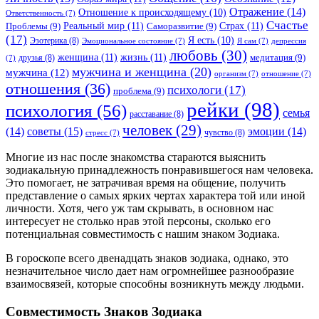
Отражение
(14)
Отношение к происходящему
(10)
Ответственность
(7)
Счастье
Реальный мир
(11)
Страх
(11)
Проблемы
(9)
Саморазвитие
(9)
(17)
Я есть
(10)
Эзотерика
(8)
Эмоциональное состояние
(7)
Я сам
(7)
депрессия
любовь
(30)
женщина
(11)
жизнь
(11)
медитация
(9)
друзья
(8)
(7)
мужчина и женщина
(20)
мужчина
(12)
организм
(7)
отношение
(7)
отношения
(36)
психологи
(17)
проблема
(9)
рейки
(98)
психология
(56)
семья
расставание
(8)
человек
(29)
советы
(15)
(14)
эмоции
(14)
чувство
(8)
стресс
(7)
Многие из нас после знакомства стараются выяснить
зодиакальную принадлежность понравившегося нам человека.
Это помогает, не затрачивая время на общение, получить
представление о самых ярких чертах характера той или иной
личности. Хотя, чего уж там скрывать, в основном нас
интересует не столько нрав этой персоны, сколько его
потенциальная совместимость с нашим знаком Зодиака.
В гороскопе всего двенадцать знаков зодиака, однако, это
незначительное число дает нам огромнейшее разнообразие
взаимосвязей, которые способны возникнуть между людьми.
Совместимость Знаков Зодиака