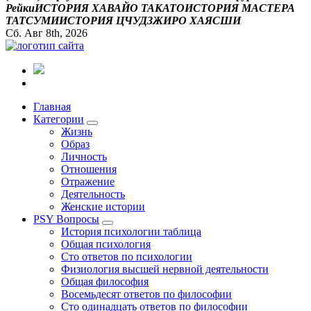
Р
е
й
к
и
И
С
Т
О
Р
И
Я
Х
А
В
А
Й
О
Т
А
К
А
Т
О
И
С
Т
О
Р
И
Я
М
А
С
Т
Е
Р
А
Т
А
Т
С
У
М
И
И
С
Т
О
Р
И
Я
Ц
Ч
У
Д
З
Ж
И
Р
О
Х
А
Я
С
Ш
И
Сб. Авг 8th, 2026
Все самое интересное, вдохновляющее и тайное внутри.
Главная
Категории
Жизнь
Образ
Личность
Отношения
Отражение
Деятельность
Женские истории
PSY Вопросы
История психологии таблица
Общая психология
Сто ответов по психологии
Физиология высшей нервной деятельности
Общая философия
Восемьдесят ответов по философии
Сто одинадцать ответов по философии