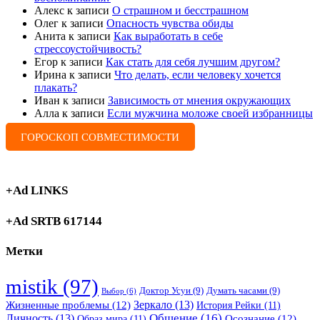
Алекс
к записи
О страшном и бесстрашном
Олег
к записи
Опасность чувства обиды
Анита
к записи
Как выработать в себе
стрессоустойчивость?
Егор
к записи
Как стать для себя лучшим другом?
Ирина
к записи
Что делать, если человеку хочется
плакать?
Иван
к записи
Зависимость от мнения окружающих
Алла
к записи
Если мужчина моложе своей избранницы
ГОРОСКОП СОВМЕСТИМОСТИ
+Ad LINKS
+Ad SRTB 617144
Метки
mistik
(97)
Доктор Усуи
(9)
Думать часами
(9)
Выбор
(6)
Зеркало
(13)
Жизненные проблемы
(12)
История Рейки
(11)
Общение
(16)
Личность
(13)
Образ мира
(11)
Осознание
(12)