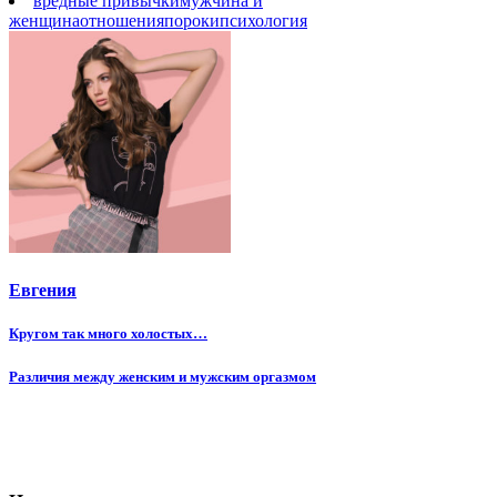
вредные привычки
мужчина и
женщина
отношения
пороки
психология
Евгения
Навигация
Кругом так много холостых…
по
Различия между женским и мужским оргазмом
записям