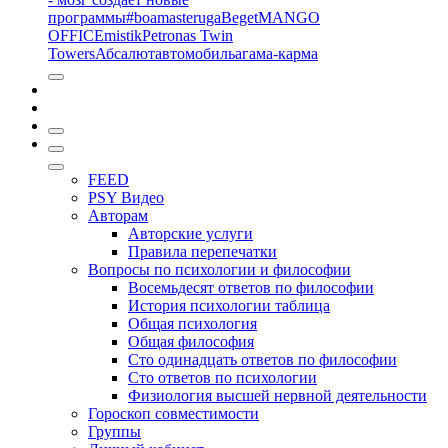
программы
#boamasteruga
Beget
MANGO
OFFICE
mistik
Petronas Twin
Towers
Абсалют
автомобиль
агама-карма
FEED
PSY Видео
Авторам
Авторские услуги
Правила перепечатки
Вопросы по психологии и философии
Восемьдесят ответов по философии
История психологии таблица
Общая психология
Общая философия
Сто одинадцать ответов по философии
Сто ответов по психологии
Физиология высшей нервной деятельности
Гороскоп совместимости
Группы