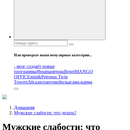
Поиск:
Или проверьте наши популярные категории...
- мозг создаёт новые
программы
#boamasteruga
Beget
MANGO
OFFICE
mistik
Petronas Twin
Towers
Абсалют
автомобиль
агама-карма
Домашняя
Мужские слабости: что делать?
Мужские слабости: что