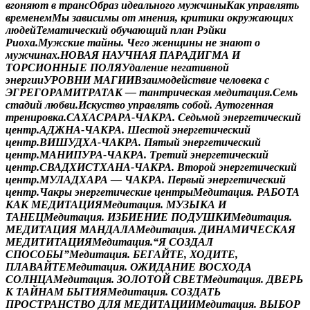
в
г
о
н
я
ю
т
в
т
р
а
н
с
О
б
р
а
з
и
д
е
а
л
ь
н
о
г
о
м
у
ж
ч
и
н
ы
К
а
к
у
п
р
а
в
л
я
т
ь
в
р
е
м
е
н
е
м
М
ы
з
а
в
и
с
и
м
ы
о
т
м
н
е
н
и
я
,
к
р
и
т
и
к
и
о
к
р
у
ж
а
ю
щ
и
х
л
ю
д
е
й
Т
е
м
а
т
и
ч
е
с
к
и
й
о
б
у
ч
а
ю
щ
и
й
п
л
а
н
Р
э
й
к
и
Р
и
о
х
а
.
М
у
ж
с
к
и
е
т
а
й
н
ы
.
Ч
е
г
о
ж
е
н
щ
и
н
ы
н
е
з
н
а
ю
т
о
м
у
ж
ч
и
н
а
х
.
Н
О
В
А
Я
Н
А
У
Ч
Н
А
Я
П
А
Р
А
Д
И
Г
М
А
И
Т
О
Р
С
И
О
Н
Н
Ы
Е
П
О
Л
Я
У
д
а
л
е
н
и
е
н
е
г
а
т
и
в
н
о
й
э
н
е
р
г
и
и
У
Р
О
В
Н
И
М
А
Г
И
И
В
з
а
и
м
о
д
е
й
с
т
в
и
е
ч
е
л
о
в
е
к
а
с
Э
Г
Р
Е
Г
О
Р
А
М
И
Т
Р
А
Т
А
К
—
т
а
н
т
р
и
ч
е
с
к
а
я
м
е
д
и
т
а
ц
и
я
.
С
е
м
ь
с
т
а
д
и
й
л
ю
б
в
и
.
И
с
к
у
с
т
в
о
у
п
р
а
в
л
я
т
ь
с
о
б
о
й
.
А
у
т
о
г
е
н
н
а
я
т
р
е
н
и
р
о
в
к
а
.
С
А
Х
А
С
Р
А
Р
А
-
Ч
А
К
Р
А
.
С
е
д
ь
м
о
й
э
н
е
р
г
е
т
и
ч
е
с
к
и
й
ц
е
н
т
р
.
А
Д
Ж
Н
А
-
Ч
А
К
Р
А
.
Ш
е
с
т
о
й
э
н
е
р
г
е
т
и
ч
е
с
к
и
й
ц
е
н
т
р
.
В
И
Ш
У
Д
Х
А
-
Ч
А
К
Р
А
.
П
я
т
ы
й
э
н
е
р
г
е
т
и
ч
е
с
к
и
й
ц
е
н
т
р
.
М
А
Н
И
П
У
Р
А
-
Ч
А
К
Р
А
.
Т
р
е
т
и
й
э
н
е
р
г
е
т
и
ч
е
с
к
и
й
ц
е
н
т
р
.
С
В
А
Д
Х
И
С
Т
Х
А
Н
А
-
Ч
А
К
Р
А
.
В
т
о
р
о
й
э
н
е
р
г
е
т
и
ч
е
с
к
и
й
ц
е
н
т
р
.
М
У
Л
А
Д
Х
А
Р
А
—
Ч
А
К
Р
А
.
П
е
р
в
ы
й
э
н
е
р
г
е
т
и
ч
е
с
к
и
й
ц
е
н
т
р
.
Ч
а
к
р
ы
э
н
е
р
г
е
т
и
ч
е
с
к
и
е
ц
е
н
т
р
ы
М
е
д
и
т
а
ц
и
я
.
Р
А
Б
О
Т
А
К
А
К
М
Е
Д
И
Т
А
Ц
И
Я
М
е
д
и
т
а
ц
и
я
.
М
У
З
Ы
К
А
И
Т
А
Н
Е
Ц
М
е
д
и
т
а
ц
и
я
.
И
З
Б
И
Е
Н
И
Е
П
О
Д
У
Ш
К
И
М
е
д
и
т
а
ц
и
я
.
М
Е
Д
И
Т
А
Ц
И
Я
М
А
Н
Д
А
Л
А
М
е
д
и
т
а
ц
и
я
.
Д
И
Н
А
М
И
Ч
Е
С
К
А
Я
М
Е
Д
И
Т
И
Т
А
Ц
И
Я
М
е
д
и
т
а
ц
и
я
.
“
Я
С
О
З
Д
А
Л
С
П
О
С
О
Б
Ы
”
М
е
д
и
т
а
ц
и
я
.
Б
Е
Г
А
Й
Т
Е
,
Х
О
Д
И
Т
Е
,
П
Л
А
В
А
Й
Т
Е
М
е
д
и
т
а
ц
и
я
.
О
Ж
И
Д
А
Н
И
Е
В
О
С
Х
О
Д
А
С
О
Л
Н
Ц
А
М
е
д
и
т
а
ц
и
я
.
З
О
Л
О
Т
О
Й
С
В
Е
Т
М
е
д
и
т
а
ц
и
я
.
Д
В
Е
Р
Ь
К
Т
А
Й
Н
А
М
Б
Ы
Т
И
Я
М
е
д
и
т
а
ц
и
я
.
С
О
З
Д
А
Т
Ь
П
Р
О
С
Т
Р
А
Н
С
Т
В
О
Д
Л
Я
М
Е
Д
И
Т
А
Ц
И
И
М
е
д
и
т
а
ц
и
я
.
В
Ы
Б
О
Р