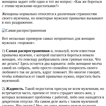
женщина задает себе один и тот же вопрос: «Как же бороться
с этими мужскими недостатками?»
Женщины нормально относятся к различным странностям
своего мужчины, но некоторые мужские привычки вызывают
в них раздражение.
Вот несколько примеров самых неприятных для женщин
мужских «пороков».
1)
Самая распространенная
и, пожалуй, всем известная
привычка мужчин, с которой пытаются бороться немало
женщин, это повсюду разбрасывать свои грязные носки. Что
же делать? Здесь остается два варианта: либо женщине молча
самой их собрать, либо просто спокойно попросить своего
любимого так не делать, вдруг поможет. Но многие говорят,
чтобы избавиться от такой привычки нужно, перестать быть
мужчиной.
2)
Жадность.
Такой недостаток присущ не всем мужчинам, но
встречается часто, причем от этого страдает много жен, у
которых возникают проблемы с работой, либо они находятся в
декретном отпуске. На самом деле жить с таким мужчиной
сложно. Что делать? Увы, но здесь ничего нельзя поделать