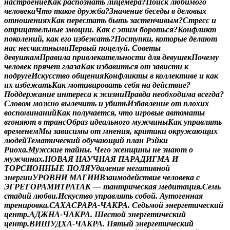
н
а
с
т
р
о
е
н
и
е
К
а
к
р
а
с
п
о
з
н
а
т
ь
л
и
ц
е
м
е
р
а
?
П
о
и
с
к
л
ю
б
и
м
о
г
о
ч
е
л
о
в
е
к
а
Ч
т
о
т
а
к
о
е
д
р
у
ж
б
а
?
З
н
а
ч
е
н
и
е
б
е
с
е
д
ы
в
д
е
л
о
в
ы
х
о
т
н
о
ш
е
н
и
я
х
К
а
к
п
е
р
е
с
т
а
т
ь
б
ы
т
ь
з
а
с
т
е
н
ч
и
в
ы
м
?
С
т
р
е
с
с
и
о
т
р
и
ц
а
т
е
л
ь
н
ы
е
э
м
о
ц
и
и
.
К
а
к
с
э
т
и
м
б
о
р
о
т
ь
с
я
?
К
о
н
ф
л
и
к
т
п
о
к
о
л
е
н
и
й
,
к
а
к
е
г
о
и
з
б
е
ж
а
т
ь
?
П
о
с
т
у
п
к
и
,
к
о
т
о
р
ы
е
д
е
л
а
ю
т
н
а
с
н
е
с
ч
а
с
т
н
ы
м
и
П
е
р
в
ы
й
п
о
ц
е
л
у
й
.
С
о
в
е
т
ы
д
е
в
у
ш
к
а
м
П
р
а
в
и
л
а
п
р
и
в
л
е
к
а
т
е
л
ь
н
о
с
т
и
д
л
я
д
е
в
у
ш
е
к
П
о
ч
е
м
у
ч
е
л
о
в
е
к
п
р
я
ч
е
т
г
л
а
з
а
К
а
к
и
з
б
а
в
и
т
ь
с
я
о
т
з
а
в
и
с
т
и
к
п
о
д
р
у
г
е
И
с
к
у
с
с
т
в
о
о
б
щ
е
н
и
я
К
о
н
ф
л
и
к
т
ы
в
к
о
л
л
е
к
т
и
в
е
и
к
а
к
и
х
и
з
б
е
ж
а
т
ь
К
а
к
м
о
т
и
в
и
р
о
в
а
т
ь
с
е
б
я
н
а
д
е
й
с
т
в
и
е
?
П
о
д
д
е
р
ж
а
н
и
е
и
н
т
е
р
е
с
а
к
ж
и
з
н
и
П
р
а
в
д
а
н
е
о
б
х
о
д
и
м
а
в
с
е
г
д
а
?
С
л
о
в
о
м
м
о
ж
н
о
в
ы
л
е
ч
и
т
ь
и
у
б
и
т
ь
И
з
б
а
в
л
е
н
и
е
о
т
п
л
о
х
и
х
в
о
с
п
о
м
и
н
а
н
и
й
К
а
к
п
о
л
у
ч
а
е
т
с
я
,
ч
т
о
и
г
р
о
в
ы
е
а
в
т
о
м
а
т
ы
в
г
о
н
я
ю
т
в
т
р
а
н
с
О
б
р
а
з
и
д
е
а
л
ь
н
о
г
о
м
у
ж
ч
и
н
ы
К
а
к
у
п
р
а
в
л
я
т
ь
в
р
е
м
е
н
е
м
М
ы
з
а
в
и
с
и
м
ы
о
т
м
н
е
н
и
я
,
к
р
и
т
и
к
и
о
к
р
у
ж
а
ю
щ
и
х
л
ю
д
е
й
Т
е
м
а
т
и
ч
е
с
к
и
й
о
б
у
ч
а
ю
щ
и
й
п
л
а
н
Р
э
й
к
и
Р
и
о
х
а
.
М
у
ж
с
к
и
е
т
а
й
н
ы
.
Ч
е
г
о
ж
е
н
щ
и
н
ы
н
е
з
н
а
ю
т
о
м
у
ж
ч
и
н
а
х
.
Н
О
В
А
Я
Н
А
У
Ч
Н
А
Я
П
А
Р
А
Д
И
Г
М
А
И
Т
О
Р
С
И
О
Н
Н
Ы
Е
П
О
Л
Я
У
д
а
л
е
н
и
е
н
е
г
а
т
и
в
н
о
й
э
н
е
р
г
и
и
У
Р
О
В
Н
И
М
А
Г
И
И
В
з
а
и
м
о
д
е
й
с
т
в
и
е
ч
е
л
о
в
е
к
а
с
Э
Г
Р
Е
Г
О
Р
А
М
И
Т
Р
А
Т
А
К
—
т
а
н
т
р
и
ч
е
с
к
а
я
м
е
д
и
т
а
ц
и
я
.
С
е
м
ь
с
т
а
д
и
й
л
ю
б
в
и
.
И
с
к
у
с
т
в
о
у
п
р
а
в
л
я
т
ь
с
о
б
о
й
.
А
у
т
о
г
е
н
н
а
я
т
р
е
н
и
р
о
в
к
а
.
С
А
Х
А
С
Р
А
Р
А
-
Ч
А
К
Р
А
.
С
е
д
ь
м
о
й
э
н
е
р
г
е
т
и
ч
е
с
к
и
й
ц
е
н
т
р
.
А
Д
Ж
Н
А
-
Ч
А
К
Р
А
.
Ш
е
с
т
о
й
э
н
е
р
г
е
т
и
ч
е
с
к
и
й
ц
е
н
т
р
.
В
И
Ш
У
Д
Х
А
-
Ч
А
К
Р
А
.
П
я
т
ы
й
э
н
е
р
г
е
т
и
ч
е
с
к
и
й