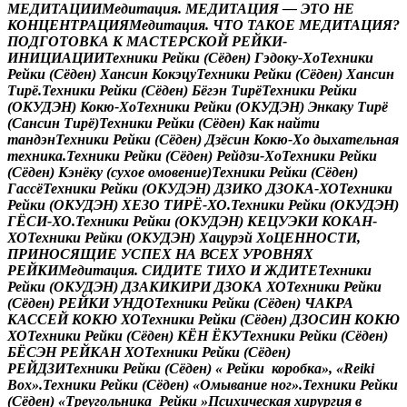
М
Е
Д
И
Т
А
Ц
И
И
М
е
д
и
т
а
ц
и
я
.
М
Е
Д
И
Т
А
Ц
И
Я
—
Э
Т
О
Н
Е
К
О
Н
Ц
Е
Н
Т
Р
А
Ц
И
Я
М
е
д
и
т
а
ц
и
я
.
Ч
Т
О
Т
А
К
О
Е
М
Е
Д
И
Т
А
Ц
И
Я
?
П
О
Д
Г
О
Т
О
В
К
А
К
М
А
С
Т
Е
Р
С
К
О
Й
Р
Е
Й
К
И
-
И
Н
И
Ц
И
А
Ц
И
И
Т
е
х
н
и
к
и
Р
е
й
к
и
(
С
ё
д
е
н
)
Г
э
д
о
к
у
-
Х
о
Т
е
х
н
и
к
и
Р
е
й
к
и
(
С
ё
д
е
н
)
Х
а
н
с
и
н
К
о
к
э
ц
у
Т
е
х
н
и
к
и
Р
е
й
к
и
(
С
ё
д
е
н
)
Х
а
н
с
и
н
Т
и
р
ё
.
Т
е
х
н
и
к
и
Р
е
й
к
и
(
С
ё
д
е
н
)
Б
ё
г
э
н
Т
и
р
ё
Т
е
х
н
и
к
и
Р
е
й
к
и
(
О
К
У
Д
Э
Н
)
К
о
к
ю
-
Х
о
Т
е
х
н
и
к
и
Р
е
й
к
и
(
О
К
У
Д
Э
Н
)
Э
н
к
а
к
у
Т
и
р
ё
(
С
а
н
с
и
н
Т
и
р
ё
)
Т
е
х
н
и
к
и
Р
е
й
к
и
(
С
ё
д
е
н
)
К
а
к
н
а
й
т
и
т
а
н
д
э
н
Т
е
х
н
и
к
и
Р
е
й
к
и
(
С
ё
д
е
н
)
Д
з
ё
с
и
н
К
о
к
ю
-
Х
о
д
ы
х
а
т
е
л
ь
н
а
я
т
е
х
н
и
к
а
.
Т
е
х
н
и
к
и
Р
е
й
к
и
(
С
ё
д
е
н
)
Р
е
й
д
з
и
-
Х
о
Т
е
х
н
и
к
и
Р
е
й
к
и
(
С
ё
д
е
н
)
К
э
н
ё
к
у
(
с
у
х
о
е
о
м
о
в
е
н
и
е
)
Т
е
х
н
и
к
и
Р
е
й
к
и
(
С
ё
д
е
н
)
Г
а
с
с
ё
Т
е
х
н
и
к
и
Р
е
й
к
и
(
О
К
У
Д
Э
Н
)
Д
З
И
К
О
Д
З
О
К
А
-
Х
О
Т
е
х
н
и
к
и
Р
е
й
к
и
(
О
К
У
Д
Э
Н
)
Х
Е
З
О
Т
И
Р
Ё
-
Х
О
.
Т
е
х
н
и
к
и
Р
е
й
к
и
(
О
К
У
Д
Э
Н
)
Г
Ё
С
И
-
Х
О
.
Т
е
х
н
и
к
и
Р
е
й
к
и
(
О
К
У
Д
Э
Н
)
К
Е
Ц
У
Э
К
И
К
О
К
А
Н
-
Х
О
Т
е
х
н
и
к
и
Р
е
й
к
и
(
О
К
У
Д
Э
Н
)
Х
а
ц
у
р
э
й
Х
о
Ц
Е
Н
Н
О
С
Т
И
,
П
Р
И
Н
О
С
Я
Щ
И
Е
У
С
П
Е
Х
Н
А
В
С
Е
Х
У
Р
О
В
Н
Я
Х
Р
Е
Й
К
И
М
е
д
и
т
а
ц
и
я
.
С
И
Д
И
Т
Е
Т
И
Х
О
И
Ж
Д
И
Т
Е
Т
е
х
н
и
к
и
Р
е
й
к
и
(
О
К
У
Д
Э
Н
)
Д
З
А
К
И
К
И
Р
И
Д
З
О
К
А
Х
О
Т
е
х
н
и
к
и
Р
е
й
к
и
(
С
ё
д
е
н
)
Р
Е
Й
К
И
У
Н
Д
О
Т
е
х
н
и
к
и
Р
е
й
к
и
(
С
ё
д
е
н
)
Ч
А
К
Р
А
К
А
С
С
Е
Й
К
О
К
Ю
Х
О
Т
е
х
н
и
к
и
Р
е
й
к
и
(
С
ё
д
е
н
)
Д
З
О
С
И
Н
К
О
К
Ю
Х
О
Т
е
х
н
и
к
и
Р
е
й
к
и
(
С
ё
д
е
н
)
К
Ё
Н
Ё
К
У
Т
е
х
н
и
к
и
Р
е
й
к
и
(
С
ё
д
е
н
)
Б
Ё
С
Э
Н
Р
Е
Й
К
А
Н
Х
О
Т
е
х
н
и
к
и
Р
е
й
к
и
(
С
ё
д
е
н
)
Р
Е
Й
Д
З
И
Т
е
х
н
и
к
и
Р
е
й
к
и
(
С
ё
д
е
н
)
«
Р
е
й
к
и
к
о
р
о
б
к
а
»
,
«
R
e
i
k
i
В
o
x
»
.
Т
е
х
н
и
к
и
Р
е
й
к
и
(
С
ё
д
е
н
)
«
О
м
ы
в
а
н
и
е
н
о
г
»
.
Т
е
х
н
и
к
и
Р
е
й
к
и
(
С
ё
д
е
н
)
«
Т
р
е
у
г
о
л
ь
н
и
к
а
Р
е
й
к
и
»
П
с
и
х
и
ч
е
с
к
а
я
х
и
р
у
р
г
и
я
в