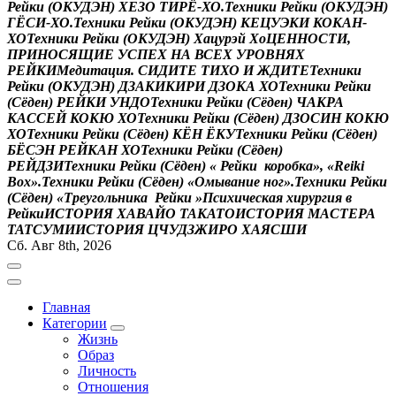
Р
е
й
к
и
(
О
К
У
Д
Э
Н
)
Х
Е
З
О
Т
И
Р
Ё
-
Х
О
.
Т
е
х
н
и
к
и
Р
е
й
к
и
(
О
К
У
Д
Э
Н
)
Г
Ё
С
И
-
Х
О
.
Т
е
х
н
и
к
и
Р
е
й
к
и
(
О
К
У
Д
Э
Н
)
К
Е
Ц
У
Э
К
И
К
О
К
А
Н
-
Х
О
Т
е
х
н
и
к
и
Р
е
й
к
и
(
О
К
У
Д
Э
Н
)
Х
а
ц
у
р
э
й
Х
о
Ц
Е
Н
Н
О
С
Т
И
,
П
Р
И
Н
О
С
Я
Щ
И
Е
У
С
П
Е
Х
Н
А
В
С
Е
Х
У
Р
О
В
Н
Я
Х
Р
Е
Й
К
И
М
е
д
и
т
а
ц
и
я
.
С
И
Д
И
Т
Е
Т
И
Х
О
И
Ж
Д
И
Т
Е
Т
е
х
н
и
к
и
Р
е
й
к
и
(
О
К
У
Д
Э
Н
)
Д
З
А
К
И
К
И
Р
И
Д
З
О
К
А
Х
О
Т
е
х
н
и
к
и
Р
е
й
к
и
(
С
ё
д
е
н
)
Р
Е
Й
К
И
У
Н
Д
О
Т
е
х
н
и
к
и
Р
е
й
к
и
(
С
ё
д
е
н
)
Ч
А
К
Р
А
К
А
С
С
Е
Й
К
О
К
Ю
Х
О
Т
е
х
н
и
к
и
Р
е
й
к
и
(
С
ё
д
е
н
)
Д
З
О
С
И
Н
К
О
К
Ю
Х
О
Т
е
х
н
и
к
и
Р
е
й
к
и
(
С
ё
д
е
н
)
К
Ё
Н
Ё
К
У
Т
е
х
н
и
к
и
Р
е
й
к
и
(
С
ё
д
е
н
)
Б
Ё
С
Э
Н
Р
Е
Й
К
А
Н
Х
О
Т
е
х
н
и
к
и
Р
е
й
к
и
(
С
ё
д
е
н
)
Р
Е
Й
Д
З
И
Т
е
х
н
и
к
и
Р
е
й
к
и
(
С
ё
д
е
н
)
«
Р
е
й
к
и
к
о
р
о
б
к
а
»
,
«
R
e
i
k
i
В
o
x
»
.
Т
е
х
н
и
к
и
Р
е
й
к
и
(
С
ё
д
е
н
)
«
О
м
ы
в
а
н
и
е
н
о
г
»
.
Т
е
х
н
и
к
и
Р
е
й
к
и
(
С
ё
д
е
н
)
«
Т
р
е
у
г
о
л
ь
н
и
к
а
Р
е
й
к
и
»
П
с
и
х
и
ч
е
с
к
а
я
х
и
р
у
р
г
и
я
в
Р
е
й
к
и
И
С
Т
О
Р
И
Я
Х
А
В
А
Й
О
Т
А
К
А
Т
О
И
С
Т
О
Р
И
Я
М
А
С
Т
Е
Р
А
Т
А
Т
С
У
М
И
И
С
Т
О
Р
И
Я
Ц
Ч
У
Д
З
Ж
И
Р
О
Х
А
Я
С
Ш
И
Сб. Авг 8th, 2026
Главная
Категории
Жизнь
Образ
Личность
Отношения