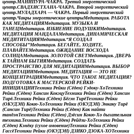
ц
е
н
т
р
.
М
А
Н
И
П
У
Р
А
-
Ч
А
К
Р
А
.
Т
р
е
т
и
й
э
н
е
р
г
е
т
и
ч
е
с
к
и
й
ц
е
н
т
р
.
С
В
А
Д
Х
И
С
Т
Х
А
Н
А
-
Ч
А
К
Р
А
.
В
т
о
р
о
й
э
н
е
р
г
е
т
и
ч
е
с
к
и
й
ц
е
н
т
р
.
М
У
Л
А
Д
Х
А
Р
А
—
Ч
А
К
Р
А
.
П
е
р
в
ы
й
э
н
е
р
г
е
т
и
ч
е
с
к
и
й
ц
е
н
т
р
.
Ч
а
к
р
ы
э
н
е
р
г
е
т
и
ч
е
с
к
и
е
ц
е
н
т
р
ы
М
е
д
и
т
а
ц
и
я
.
Р
А
Б
О
Т
А
К
А
К
М
Е
Д
И
Т
А
Ц
И
Я
М
е
д
и
т
а
ц
и
я
.
М
У
З
Ы
К
А
И
Т
А
Н
Е
Ц
М
е
д
и
т
а
ц
и
я
.
И
З
Б
И
Е
Н
И
Е
П
О
Д
У
Ш
К
И
М
е
д
и
т
а
ц
и
я
.
М
Е
Д
И
Т
А
Ц
И
Я
М
А
Н
Д
А
Л
А
М
е
д
и
т
а
ц
и
я
.
Д
И
Н
А
М
И
Ч
Е
С
К
А
Я
М
Е
Д
И
Т
И
Т
А
Ц
И
Я
М
е
д
и
т
а
ц
и
я
.
“
Я
С
О
З
Д
А
Л
С
П
О
С
О
Б
Ы
”
М
е
д
и
т
а
ц
и
я
.
Б
Е
Г
А
Й
Т
Е
,
Х
О
Д
И
Т
Е
,
П
Л
А
В
А
Й
Т
Е
М
е
д
и
т
а
ц
и
я
.
О
Ж
И
Д
А
Н
И
Е
В
О
С
Х
О
Д
А
С
О
Л
Н
Ц
А
М
е
д
и
т
а
ц
и
я
.
З
О
Л
О
Т
О
Й
С
В
Е
Т
М
е
д
и
т
а
ц
и
я
.
Д
В
Е
Р
Ь
К
Т
А
Й
Н
А
М
Б
Ы
Т
И
Я
М
е
д
и
т
а
ц
и
я
.
С
О
З
Д
А
Т
Ь
П
Р
О
С
Т
Р
А
Н
С
Т
В
О
Д
Л
Я
М
Е
Д
И
Т
А
Ц
И
И
М
е
д
и
т
а
ц
и
я
.
В
Ы
Б
О
Р
М
Е
Д
И
Т
А
Ц
И
И
М
е
д
и
т
а
ц
и
я
.
М
Е
Д
И
Т
А
Ц
И
Я
—
Э
Т
О
Н
Е
К
О
Н
Ц
Е
Н
Т
Р
А
Ц
И
Я
М
е
д
и
т
а
ц
и
я
.
Ч
Т
О
Т
А
К
О
Е
М
Е
Д
И
Т
А
Ц
И
Я
?
П
О
Д
Г
О
Т
О
В
К
А
К
М
А
С
Т
Е
Р
С
К
О
Й
Р
Е
Й
К
И
-
И
Н
И
Ц
И
А
Ц
И
И
Т
е
х
н
и
к
и
Р
е
й
к
и
(
С
ё
д
е
н
)
Г
э
д
о
к
у
-
Х
о
Т
е
х
н
и
к
и
Р
е
й
к
и
(
С
ё
д
е
н
)
Х
а
н
с
и
н
К
о
к
э
ц
у
Т
е
х
н
и
к
и
Р
е
й
к
и
(
С
ё
д
е
н
)
Х
а
н
с
и
н
Т
и
р
ё
.
Т
е
х
н
и
к
и
Р
е
й
к
и
(
С
ё
д
е
н
)
Б
ё
г
э
н
Т
и
р
ё
Т
е
х
н
и
к
и
Р
е
й
к
и
(
О
К
У
Д
Э
Н
)
К
о
к
ю
-
Х
о
Т
е
х
н
и
к
и
Р
е
й
к
и
(
О
К
У
Д
Э
Н
)
Э
н
к
а
к
у
Т
и
р
ё
(
С
а
н
с
и
н
Т
и
р
ё
)
Т
е
х
н
и
к
и
Р
е
й
к
и
(
С
ё
д
е
н
)
К
а
к
н
а
й
т
и
т
а
н
д
э
н
Т
е
х
н
и
к
и
Р
е
й
к
и
(
С
ё
д
е
н
)
Д
з
ё
с
и
н
К
о
к
ю
-
Х
о
д
ы
х
а
т
е
л
ь
н
а
я
т
е
х
н
и
к
а
.
Т
е
х
н
и
к
и
Р
е
й
к
и
(
С
ё
д
е
н
)
Р
е
й
д
з
и
-
Х
о
Т
е
х
н
и
к
и
Р
е
й
к
и
(
С
ё
д
е
н
)
К
э
н
ё
к
у
(
с
у
х
о
е
о
м
о
в
е
н
и
е
)
Т
е
х
н
и
к
и
Р
е
й
к
и
(
С
ё
д
е
н
)
Г
а
с
с
ё
Т
е
х
н
и
к
и
Р
е
й
к
и
(
О
К
У
Д
Э
Н
)
Д
З
И
К
О
Д
З
О
К
А
-
Х
О
Т
е
х
н
и
к
и