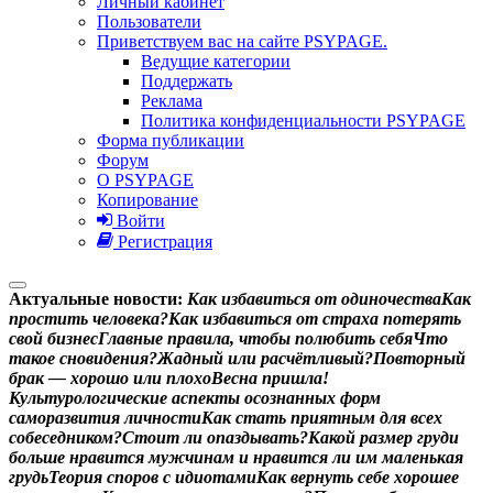
Личный кабинет
Пользователи
Приветствуем вас на сайте PSYPAGE.
Ведущие категории
Поддержать
Реклама
Политика конфиденциальности PSYPAGE
Форма публикации
Форум
О PSYPAGE
Копирование
Войти
Регистрация
Актуальные новости:
К
а
к
и
з
б
а
в
и
т
ь
с
я
о
т
о
д
и
н
о
ч
е
с
т
в
а
К
а
к
п
р
о
с
т
и
т
ь
ч
е
л
о
в
е
к
а
?
К
а
к
и
з
б
а
в
и
т
ь
с
я
о
т
с
т
р
а
х
а
п
о
т
е
р
я
т
ь
с
в
о
й
б
и
з
н
е
с
Г
л
а
в
н
ы
е
п
р
а
в
и
л
а
,
ч
т
о
б
ы
п
о
л
ю
б
и
т
ь
с
е
б
я
Ч
т
о
т
а
к
о
е
с
н
о
в
и
д
е
н
и
я
?
Ж
а
д
н
ы
й
и
л
и
р
а
с
ч
ё
т
л
и
в
ы
й
?
П
о
в
т
о
р
н
ы
й
б
р
а
к
—
х
о
р
о
ш
о
и
л
и
п
л
о
х
о
В
е
с
н
а
п
р
и
ш
л
а
!
К
у
л
ь
т
у
р
о
л
о
г
и
ч
е
с
к
и
е
а
с
п
е
к
т
ы
о
с
о
з
н
а
н
н
ы
х
ф
о
р
м
с
а
м
о
р
а
з
в
и
т
и
я
л
и
ч
н
о
с
т
и
К
а
к
с
т
а
т
ь
п
р
и
я
т
н
ы
м
д
л
я
в
с
е
х
с
о
б
е
с
е
д
н
и
к
о
м
?
С
т
о
и
т
л
и
о
п
а
з
д
ы
в
а
т
ь
?
К
а
к
о
й
р
а
з
м
е
р
г
р
у
д
и
б
о
л
ь
ш
е
н
р
а
в
и
т
с
я
м
у
ж
ч
и
н
а
м
и
н
р
а
в
и
т
с
я
л
и
и
м
м
а
л
е
н
ь
к
а
я
г
р
у
д
ь
Т
е
о
р
и
я
с
п
о
р
о
в
с
и
д
и
о
т
а
м
и
К
а
к
в
е
р
н
у
т
ь
с
е
б
е
х
о
р
о
ш
е
е