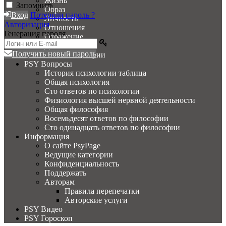
Жизнь
Запомнить
Образ
Вход
Потеряли пароль ?
Личность
Авторизация
Отношения
Генерация пароля
Отражение
Деятельность
Получить новый пароль
Женские истории
PSY Вопросы
История психологии таблица
Общая психология
Сто ответов по психологии
Физиология высшей нервной деятельности
Общая философия
Восемьдесят ответов по философии
Сто одинадцать ответов по философии
Информация
О сайте PsyPage
Ведущие категории
Конфиденциальность
Поддержать
Авторам
Правила перепечатки
Авторские услуги
PSY Видео
PSY Гороскоп