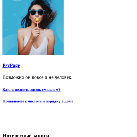
PsyPage
Возможно он вовсе и не человек.
Навигация
Как наполнить жизнь смыслом?
по
Привыкаем к чистоте и порядку в доме
записям
Интересные записи