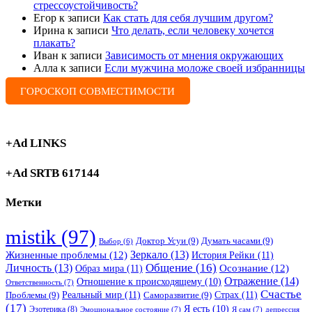
стрессоустойчивость?
Егор
к записи
Как стать для себя лучшим другом?
Ирина
к записи
Что делать, если человеку хочется
плакать?
Иван
к записи
Зависимость от мнения окружающих
Алла
к записи
Если мужчина моложе своей избранницы
ГОРОСКОП СОВМЕСТИМОСТИ
+Ad LINKS
+Ad SRTB 617144
Метки
mistik
(97)
Доктор Усуи
(9)
Думать часами
(9)
Выбор
(6)
Зеркало
(13)
Жизненные проблемы
(12)
История Рейки
(11)
Общение
(16)
Личность
(13)
Образ мира
(11)
Осознание
(12)
Отражение
(14)
Отношение к происходящему
(10)
Ответственность
(7)
Счастье
Реальный мир
(11)
Страх
(11)
Проблемы
(9)
Саморазвитие
(9)
(17)
Я есть
(10)
Эзотерика
(8)
Эмоциональное состояние
(7)
Я сам
(7)
депрессия