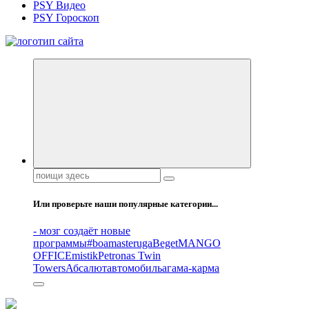
PSY Видео
PSY Гороскоп
Все самое интересное, вдохновляющее и тайное внутри.
Поиск:
Или проверьте наши популярные категории...
- мозг создаёт новые
программы
#boamasteruga
Beget
MANGO
OFFICE
mistik
Petronas Twin
Towers
Абсалют
автомобиль
агама-карма