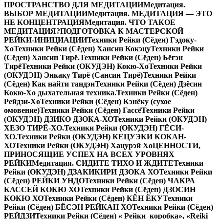
ПРОСТРАНСТВО ДЛЯ МЕДИТАЦИИ
Медитация.
ВЫБОР МЕДИТАЦИИ
Медитация. МЕДИТАЦИЯ — ЭТО
НЕ КОНЦЕНТРАЦИЯ
Медитация. ЧТО ТАКОЕ
МЕДИТАЦИЯ?
ПОДГОТОВКА К МАСТЕРСКОЙ
РЕЙКИ-ИНИЦИАЦИИ
Техники Рейки (Сёден) Гэдоку-
Хо
Техники Рейки (Сёден) Хансин Кокэцу
Техники Рейки
(Сёден) Хансин Тирё.
Техники Рейки (Сёден) Бёгэн
Тирё
Техники Рейки (ОКУДЭН) Кокю-Хо
Техники Рейки
(ОКУДЭН) Энкаку Тирё (Сансин Тирё)
Техники Рейки
(Сёден) Как найти тандэн
Техники Рейки (Сёден) Дзёсин
Кокю-Хо дыхательная техника.
Техники Рейки (Сёден)
Рейдзи-Хо
Техники Рейки (Сёден) Кэнёку (сухое
омовение)
Техники Рейки (Сёден) Гассё
Техники Рейки
(ОКУДЭН) ДЗИКО ДЗОКА-ХО
Техники Рейки (ОКУДЭН)
ХЕЗО ТИРЁ-ХО.
Техники Рейки (ОКУДЭН) ГЁСИ-
ХО.
Техники Рейки (ОКУДЭН) КЕЦУЭКИ КОКАН-
ХО
Техники Рейки (ОКУДЭН) Хацурэй Хо
ЦЕННОСТИ,
ПРИНОСЯЩИЕ УСПЕХ НА ВСЕХ УРОВНЯХ
РЕЙКИ
Медитация. СИДИТЕ ТИХО И ЖДИТЕ
Техники
Рейки (ОКУДЭН) ДЗАКИКИРИ ДЗОКА ХО
Техники Рейки
(Сёден) РЕЙКИ УНДО
Техники Рейки (Сёден) ЧАКРА
КАССЕЙ КОКЮ ХО
Техники Рейки (Сёден) ДЗОСИН
КОКЮ ХО
Техники Рейки (Сёден) КЁН ЁКУ
Техники
Рейки (Сёден) БЁСЭН РЕЙКАН ХО
Техники Рейки (Сёден)
РЕЙДЗИ
Техники Рейки (Сёден) « Рейки коробка», «Reiki