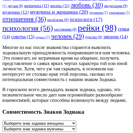
любовь
(30)
женщина
(11)
жизнь
(11)
медитация
(9)
друзья
(8)
(7)
мужчина и женщина
(20)
мужчина
(12)
организм
(7)
отношение
(7)
отношения
(36)
психологи
(17)
проблема
(9)
рейки
(98)
психология
(56)
семья
расставание
(8)
человек
(29)
советы
(15)
(14)
эмоции
(14)
чувство
(8)
стресс
(7)
Многие из нас после знакомства стараются выяснить
зодиакальную принадлежность понравившегося нам человека.
Это помогает, не затрачивая время на общение, получить
представление о самых ярких чертах характера той или иной
личности. Хотя, чего уж там скрывать, в основном нас
интересует не столько нрав этой персоны, сколько его
потенциальная совместимость с нашим знаком Зодиака.
В гороскопе всего двенадцать знаков зодиака, однако, это
незначительное число дает нам огромнейшее разнообразие
взаимосвязей, которые способны возникнуть между людьми.
Совместимость Знаков Зодиака