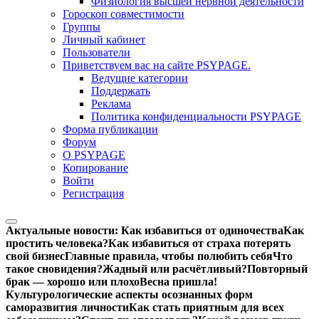
Физиология высшей нервной деятельности
Гороскоп совместимости
Группы
Личный кабинет
Пользователи
Приветствуем вас на сайте PSYPAGE.
Ведущие категории
Поддержать
Реклама
Политика конфиденциальности PSYPAGE
Форма публикации
Форум
О PSYPAGE
Копирование
Войти
Регистрация
Актуальные новости:
Как избавиться от одиночества
Как
простить человека?
Как избавиться от страха потерять
свой бизнес
Главные правила, чтобы полюбить себя
Что
такое сновидения?
Жадный или расчётливый?
Повторный
брак — хорошо или плохо
Весна пришла!
Культурологические аспекты осознанных форм
саморазвития личности
Как стать приятным для всех