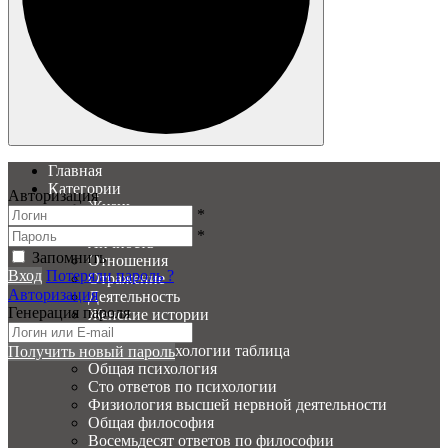
Главная
Категории
Авторизация
Жизнь
*
Образ
*
Личность
Запомнить
Отношения
Вход
Потеряли пароль ?
Отражение
Авторизация
Деятельность
Генерация пароля
Женские истории
PSY Вопросы
История психологии таблица
Получить новый пароль
Общая психология
Сто ответов по психологии
Физиология высшей нервной деятельности
Общая философия
Восемьдесят ответов по философии