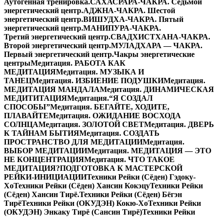
Аутогенная тренировка.
САХАСРАРА-ЧАКРА. Седьмой
энергетический центр.
АДЖНА-ЧАКРА. Шестой
энергетический центр.
ВИШУДХА-ЧАКРА. Пятый
энергетический центр.
МАНИПУРА-ЧАКРА.
Третий энергетический центр.
СВАДХИСТХАНА-ЧАКРА.
Второй энергетический центр.
МУЛАДХАРА — ЧАКРА.
Первый энергетический центр.
Чакры энергетические
центры
Медитация. РАБОТА КАК
МЕДИТАЦИЯ
Медитация. МУЗЫКА И
ТАНЕЦ
Медитация. ИЗБИЕНИЕ ПОДУШКИ
Медитация.
МЕДИТАЦИЯ МАНДАЛА
Медитация. ДИНАМИЧЕСКАЯ
МЕДИТИТАЦИЯ
Медитация.“Я СОЗДАЛ
СПОСОБЫ”
Медитация. БЕГАЙТЕ, ХОДИТЕ,
ПЛАВАЙТЕ
Медитация. ОЖИДАНИЕ ВОСХОДА
СОЛНЦА
Медитация. ЗОЛОТОЙ СВЕТ
Медитация. ДВЕРЬ
К ТАЙНАМ БЫТИЯ
Медитация. СОЗДАТЬ
ПРОСТРАНСТВО ДЛЯ МЕДИТАЦИИ
Медитация.
ВЫБОР МЕДИТАЦИИ
Медитация. МЕДИТАЦИЯ — ЭТО
НЕ КОНЦЕНТРАЦИЯ
Медитация. ЧТО ТАКОЕ
МЕДИТАЦИЯ?
ПОДГОТОВКА К МАСТЕРСКОЙ
РЕЙКИ-ИНИЦИАЦИИ
Техники Рейки (Сёден) Гэдоку-
Хо
Техники Рейки (Сёден) Хансин Кокэцу
Техники Рейки
(Сёден) Хансин Тирё.
Техники Рейки (Сёден) Бёгэн
Тирё
Техники Рейки (ОКУДЭН) Кокю-Хо
Техники Рейки
(ОКУДЭН) Энкаку Тирё (Сансин Тирё)
Техники Рейки