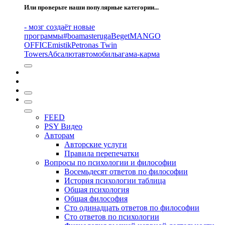
Или проверьте наши популярные категории...
- мозг создаёт новые
программы
#boamasteruga
Beget
MANGO
OFFICE
mistik
Petronas Twin
Towers
Абсалют
автомобиль
агама-карма
FEED
PSY Видео
Авторам
Авторские услуги
Правила перепечатки
Вопросы по психологии и философии
Восемьдесят ответов по философии
История психологии таблица
Общая психология
Общая философия
Сто одинадцать ответов по философии
Сто ответов по психологии