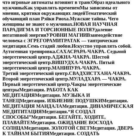
что игровые автоматы вгоняют в транс
Образ идеального
мужчины
Как управлять временем
Мы зависимы от
мнения, критики окружающих людей
Тематический
обучающий план Рэйки Риоха.
Мужские тайны. Чего
женщины не знают о мужчинах.
НОВАЯ НАУЧНАЯ
ПАРАДИГМА И ТОРСИОННЫЕ ПОЛЯ
Удаление
негативной энергии
УРОВНИ МАГИИ
Взаимодействие
человека с ЭГРЕГОРАМИ
ТРАТАК — тантрическая
медитация.
Семь стадий любви.
Искуство управлять собой.
Аутогенная тренировка.
САХАСРАРА-ЧАКРА. Седьмой
энергетический центр.
АДЖНА-ЧАКРА. Шестой
энергетический центр.
ВИШУДХА-ЧАКРА. Пятый
энергетический центр.
МАНИПУРА-ЧАКРА.
Третий энергетический центр.
СВАДХИСТХАНА-ЧАКРА.
Второй энергетический центр.
МУЛАДХАРА — ЧАКРА.
Первый энергетический центр.
Чакры энергетические
центры
Медитация. РАБОТА КАК
МЕДИТАЦИЯ
Медитация. МУЗЫКА И
ТАНЕЦ
Медитация. ИЗБИЕНИЕ ПОДУШКИ
Медитация.
МЕДИТАЦИЯ МАНДАЛА
Медитация. ДИНАМИЧЕСКАЯ
МЕДИТИТАЦИЯ
Медитация.“Я СОЗДАЛ
СПОСОБЫ”
Медитация. БЕГАЙТЕ, ХОДИТЕ,
ПЛАВАЙТЕ
Медитация. ОЖИДАНИЕ ВОСХОДА
СОЛНЦА
Медитация. ЗОЛОТОЙ СВЕТ
Медитация. ДВЕРЬ
К ТАЙНАМ БЫТИЯ
Медитация. СОЗДАТЬ