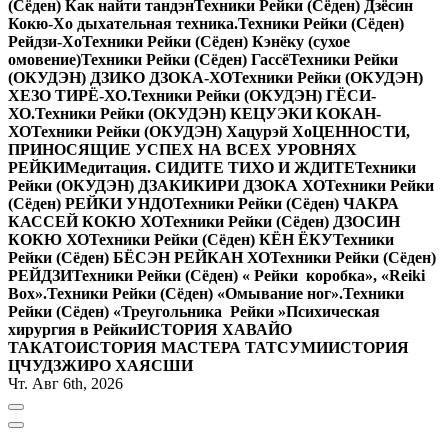
(Сёден) Как найти тандэн
Техники Рейки (Сёден) Дзёсин
Кокю-Хо дыхательная техника.
Техники Рейки (Сёден)
Рейдзи-Хо
Техники Рейки (Сёден) Кэнёку (сухое
омовение)
Техники Рейки (Сёден) Гассё
Техники Рейки
(ОКУДЭН) ДЗИКО ДЗОКА-ХО
Техники Рейки (ОКУДЭН)
ХЕЗО ТИРЁ-ХО.
Техники Рейки (ОКУДЭН) ГЁСИ-
ХО.
Техники Рейки (ОКУДЭН) КЕЦУЭКИ КОКАН-
ХО
Техники Рейки (ОКУДЭН) Хацурэй Хо
ЦЕННОСТИ,
ПРИНОСЯЩИЕ УСПЕХ НА ВСЕХ УРОВНЯХ
РЕЙКИ
Медитация. СИДИТЕ ТИХО И ЖДИТЕ
Техники
Рейки (ОКУДЭН) ДЗАКИКИРИ ДЗОКА ХО
Техники Рейки
(Сёден) РЕЙКИ УНДО
Техники Рейки (Сёден) ЧАКРА
КАССЕЙ КОКЮ ХО
Техники Рейки (Сёден) ДЗОСИН
КОКЮ ХО
Техники Рейки (Сёден) КЁН ЁКУ
Техники
Рейки (Сёден) БЁСЭН РЕЙКАН ХО
Техники Рейки (Сёден)
РЕЙДЗИ
Техники Рейки (Сёден) « Рейки коробка», «Reiki
Вox».
Техники Рейки (Сёден) «Омывание ног».
Техники
Рейки (Сёден) «Треугольника Рейки »
Психическая
хирургия в Рейки
ИСТОРИЯ ХАВАЙО
ТАКАТО
ИСТОРИЯ МАСТЕРА ТАТСУМИ
ИСТОРИЯ
ЦЧУДЗЖИРО ХАЯСШИ
Чт. Авг 6th, 2026