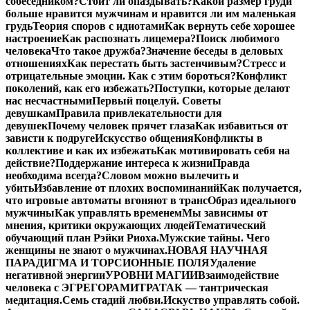
собеседником?
Стоит ли опаздывать?
Какой размер груди
больше нравится мужчинам и нравится ли им маленькая
грудь
Теория споров с идиотами
Как вернуть себе хорошее
настроение
Как распознать лицемера?
Поиск любимого
человека
Что такое дружба?
Значение беседы в деловых
отношениях
Как перестать быть застенчивым?
Стресс и
отрицательные эмоции. Как с этим бороться?
Конфликт
поколений, как его избежать?
Поступки, которые делают
нас несчастными
Первый поцелуй. Советы
девушкам
Правила привлекательности для
девушек
Почему человек прячет глаза
Как избавиться от
зависти к подруге
Искусство общения
Конфликты в
коллективе и как их избежать
Как мотивировать себя на
действие?
Поддержание интереса к жизни
Правда
необходима всегда?
Словом можно вылечить и
убить
Избавление от плохих воспоминаний
Как получается,
что игровые автоматы вгоняют в транс
Образ идеального
мужчины
Как управлять временем
Мы зависимы от
мнения, критики окружающих людей
Тематический
обучающий план Рэйки Риоха.
Мужские тайны. Чего
женщины не знают о мужчинах.
НОВАЯ НАУЧНАЯ
ПАРАДИГМА И ТОРСИОННЫЕ ПОЛЯ
Удаление
негативной энергии
УРОВНИ МАГИИ
Взаимодействие
человека с ЭГРЕГОРАМИ
ТРАТАК — тантрическая
медитация.
Семь стадий любви.
Искуство управлять собой.