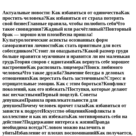
Перейти
Актуальные новости:
Как избавиться от одиночества
Как
к
простить человека?
Как избавиться от страха потерять
содержимому
свой бизнес
Главные правила, чтобы полюбить себя
Что
такое сновидения?
Жадный или расчётливый?
Повторный
брак — хорошо или плохо
Весна пришла!
Культурологические аспекты осознанных форм
саморазвития личности
Как стать приятным для всех
собеседником?
Стоит ли опаздывать?
Какой размер груди
больше нравится мужчинам и нравится ли им маленькая
грудь
Теория споров с идиотами
Как вернуть себе хорошее
настроение
Как распознать лицемера?
Поиск любимого
человека
Что такое дружба?
Значение беседы в деловых
отношениях
Как перестать быть застенчивым?
Стресс и
отрицательные эмоции. Как с этим бороться?
Конфликт
поколений, как его избежать?
Поступки, которые делают
нас несчастными
Первый поцелуй. Советы
девушкам
Правила привлекательности для
девушек
Почему человек прячет глаза
Как избавиться от
зависти к подруге
Искусство общения
Конфликты в
коллективе и как их избежать
Как мотивировать себя на
действие?
Поддержание интереса к жизни
Правда
необходима всегда?
Словом можно вылечить и
убить
Избавление от плохих воспоминаний
Как получается,