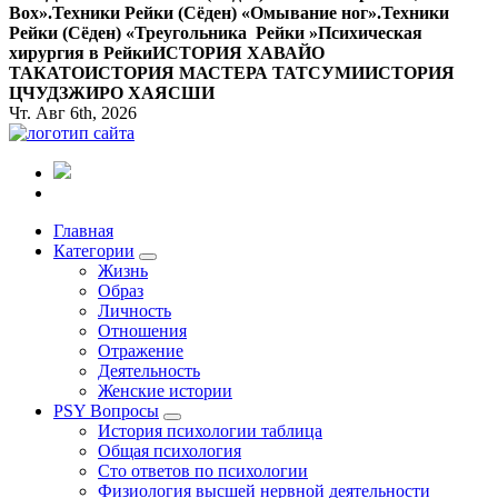
Вox».
Техники Рейки (Сёден) «Омывание ног».
Техники
Рейки (Сёден) «Треугольника Рейки »
Психическая
хирургия в Рейки
ИСТОРИЯ ХАВАЙО
ТАКАТО
ИСТОРИЯ МАСТЕРА ТАТСУМИ
ИСТОРИЯ
ЦЧУДЗЖИРО ХАЯСШИ
Чт. Авг 6th, 2026
Все самое интересное, вдохновляющее и тайное внутри.
Главная
Категории
Жизнь
Образ
Личность
Отношения
Отражение
Деятельность
Женские истории
PSY Вопросы
История психологии таблица
Общая психология
Сто ответов по психологии
Физиология высшей нервной деятельности