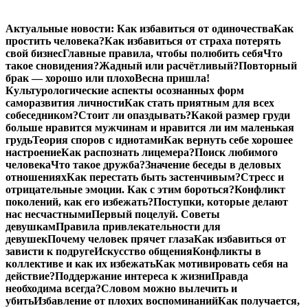
Перейти
Актуальные новости:
Как избавиться от одиночества
Как
к
простить человека?
Как избавиться от страха потерять
содержимому
свой бизнес
Главные правила, чтобы полюбить себя
Что
такое сновидения?
Жадный или расчётливый?
Повторный
брак — хорошо или плохо
Весна пришла!
Культурологические аспекты осознанных форм
саморазвития личности
Как стать приятным для всех
собеседником?
Стоит ли опаздывать?
Какой размер груди
больше нравится мужчинам и нравится ли им маленькая
грудь
Теория споров с идиотами
Как вернуть себе хорошее
настроение
Как распознать лицемера?
Поиск любимого
человека
Что такое дружба?
Значение беседы в деловых
отношениях
Как перестать быть застенчивым?
Стресс и
отрицательные эмоции. Как с этим бороться?
Конфликт
поколений, как его избежать?
Поступки, которые делают
нас несчастными
Первый поцелуй. Советы
девушкам
Правила привлекательности для
девушек
Почему человек прячет глаза
Как избавиться от
зависти к подруге
Искусство общения
Конфликты в
коллективе и как их избежать
Как мотивировать себя на
действие?
Поддержание интереса к жизни
Правда
необходима всегда?
Словом можно вылечить и
убить
Избавление от плохих воспоминаний
Как получается,