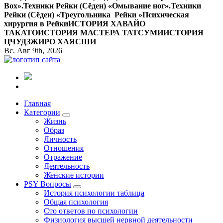
Вox».
Техники Рейки (Сёден) «Омывание ног».
Техники
Рейки (Сёден) «Треугольника Рейки »
Психическая
хирургия в Рейки
ИСТОРИЯ ХАВАЙО
ТАКАТО
ИСТОРИЯ МАСТЕРА ТАТСУМИ
ИСТОРИЯ
ЦЧУДЗЖИРО ХАЯСШИ
Вс. Авг 9th, 2026
Все самое интересное, вдохновляющее и тайное внутри.
Главная
Категории
Жизнь
Образ
Личность
Отношения
Отражение
Деятельность
Женские истории
PSY Вопросы
История психологии таблица
Общая психология
Сто ответов по психологии
Физиология высшей нервной деятельности