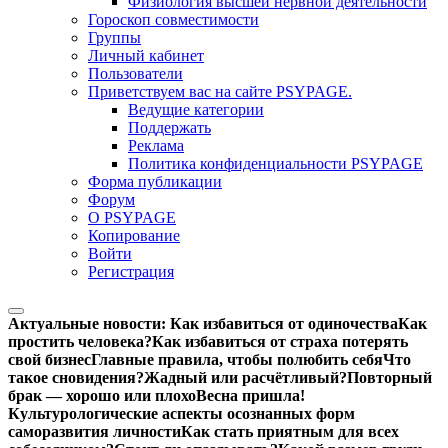
Физиология высшей нервной деятельности
Гороскоп совместимости
Группы
Личный кабинет
Пользователи
Приветствуем вас на сайте PSYPAGE.
Ведущие категории
Поддержать
Реклама
Политика конфиденциальности PSYPAGE
Форма публикации
Форум
О PSYPAGE
Копирование
Войти
Регистрация
Актуальные новости:
Как избавиться от одиночества
Как
простить человека?
Как избавиться от страха потерять
свой бизнес
Главные правила, чтобы полюбить себя
Что
такое сновидения?
Жадный или расчётливый?
Повторный
брак — хорошо или плохо
Весна пришла!
Культурологические аспекты осознанных форм
саморазвития личности
Как стать приятным для всех