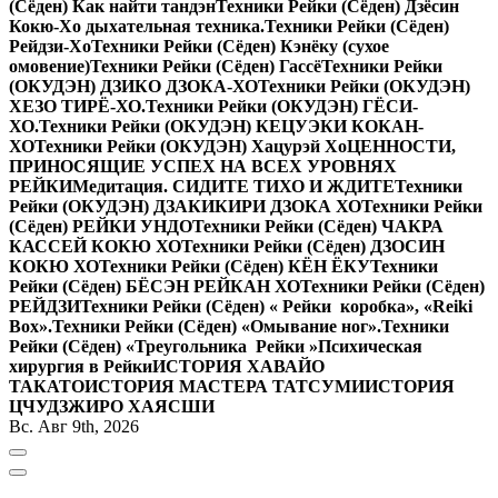
(Сёден) Как найти тандэн
Техники Рейки (Сёден) Дзёсин
Кокю-Хо дыхательная техника.
Техники Рейки (Сёден)
Рейдзи-Хо
Техники Рейки (Сёден) Кэнёку (сухое
омовение)
Техники Рейки (Сёден) Гассё
Техники Рейки
(ОКУДЭН) ДЗИКО ДЗОКА-ХО
Техники Рейки (ОКУДЭН)
ХЕЗО ТИРЁ-ХО.
Техники Рейки (ОКУДЭН) ГЁСИ-
ХО.
Техники Рейки (ОКУДЭН) КЕЦУЭКИ КОКАН-
ХО
Техники Рейки (ОКУДЭН) Хацурэй Хо
ЦЕННОСТИ,
ПРИНОСЯЩИЕ УСПЕХ НА ВСЕХ УРОВНЯХ
РЕЙКИ
Медитация. СИДИТЕ ТИХО И ЖДИТЕ
Техники
Рейки (ОКУДЭН) ДЗАКИКИРИ ДЗОКА ХО
Техники Рейки
(Сёден) РЕЙКИ УНДО
Техники Рейки (Сёден) ЧАКРА
КАССЕЙ КОКЮ ХО
Техники Рейки (Сёден) ДЗОСИН
КОКЮ ХО
Техники Рейки (Сёден) КЁН ЁКУ
Техники
Рейки (Сёден) БЁСЭН РЕЙКАН ХО
Техники Рейки (Сёден)
РЕЙДЗИ
Техники Рейки (Сёден) « Рейки коробка», «Reiki
Вox».
Техники Рейки (Сёден) «Омывание ног».
Техники
Рейки (Сёден) «Треугольника Рейки »
Психическая
хирургия в Рейки
ИСТОРИЯ ХАВАЙО
ТАКАТО
ИСТОРИЯ МАСТЕРА ТАТСУМИ
ИСТОРИЯ
ЦЧУДЗЖИРО ХАЯСШИ
Вс. Авг 9th, 2026