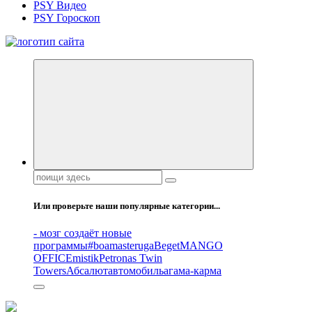
PSY Видео
PSY Гороскоп
Все самое интересное, вдохновляющее и тайное внутри.
Поиск:
Или проверьте наши популярные категории...
- мозг создаёт новые
программы
#boamasteruga
Beget
MANGO
OFFICE
mistik
Petronas Twin
Towers
Абсалют
автомобиль
агама-карма