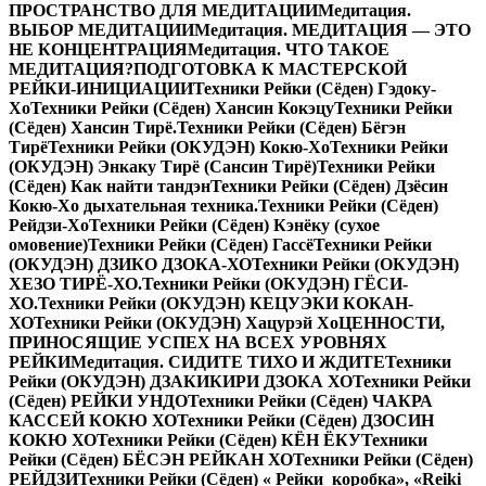
ПРОСТРАНСТВО ДЛЯ МЕДИТАЦИИ
Медитация.
ВЫБОР МЕДИТАЦИИ
Медитация. МЕДИТАЦИЯ — ЭТО
НЕ КОНЦЕНТРАЦИЯ
Медитация. ЧТО ТАКОЕ
МЕДИТАЦИЯ?
ПОДГОТОВКА К МАСТЕРСКОЙ
РЕЙКИ-ИНИЦИАЦИИ
Техники Рейки (Сёден) Гэдоку-
Хо
Техники Рейки (Сёден) Хансин Кокэцу
Техники Рейки
(Сёден) Хансин Тирё.
Техники Рейки (Сёден) Бёгэн
Тирё
Техники Рейки (ОКУДЭН) Кокю-Хо
Техники Рейки
(ОКУДЭН) Энкаку Тирё (Сансин Тирё)
Техники Рейки
(Сёден) Как найти тандэн
Техники Рейки (Сёден) Дзёсин
Кокю-Хо дыхательная техника.
Техники Рейки (Сёден)
Рейдзи-Хо
Техники Рейки (Сёден) Кэнёку (сухое
омовение)
Техники Рейки (Сёден) Гассё
Техники Рейки
(ОКУДЭН) ДЗИКО ДЗОКА-ХО
Техники Рейки (ОКУДЭН)
ХЕЗО ТИРЁ-ХО.
Техники Рейки (ОКУДЭН) ГЁСИ-
ХО.
Техники Рейки (ОКУДЭН) КЕЦУЭКИ КОКАН-
ХО
Техники Рейки (ОКУДЭН) Хацурэй Хо
ЦЕННОСТИ,
ПРИНОСЯЩИЕ УСПЕХ НА ВСЕХ УРОВНЯХ
РЕЙКИ
Медитация. СИДИТЕ ТИХО И ЖДИТЕ
Техники
Рейки (ОКУДЭН) ДЗАКИКИРИ ДЗОКА ХО
Техники Рейки
(Сёден) РЕЙКИ УНДО
Техники Рейки (Сёден) ЧАКРА
КАССЕЙ КОКЮ ХО
Техники Рейки (Сёден) ДЗОСИН
КОКЮ ХО
Техники Рейки (Сёден) КЁН ЁКУ
Техники
Рейки (Сёден) БЁСЭН РЕЙКАН ХО
Техники Рейки (Сёден)
РЕЙДЗИ
Техники Рейки (Сёден) « Рейки коробка», «Reiki