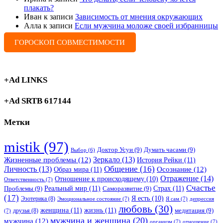
плакать?
Иван
к записи
Зависимость от мнения окружающих
Алла
к записи
Если мужчина моложе своей избранницы
ГОРОСКОП СОВМЕСТИМОСТИ
+Ad LINKS
+Ad SRTB 617144
Метки
mistik
(97)
Доктор Усуи
(9)
Думать часами
(9)
Выбор
(6)
Зеркало
(13)
Жизненные проблемы
(12)
История Рейки
(11)
Общение
(16)
Личность
(13)
Образ мира
(11)
Осознание
(12)
Отражение
(14)
Отношение к происходящему
(10)
Ответственность
(7)
Счастье
Реальный мир
(11)
Страх
(11)
Проблемы
(9)
Саморазвитие
(9)
(17)
Я есть
(10)
Эзотерика
(8)
Эмоциональное состояние
(7)
Я сам
(7)
депрессия
любовь
(30)
женщина
(11)
жизнь
(11)
медитация
(9)
друзья
(8)
(7)
мужчина и женщина
(20)
мужчина
(12)
организм
(7)
отношение
(7)