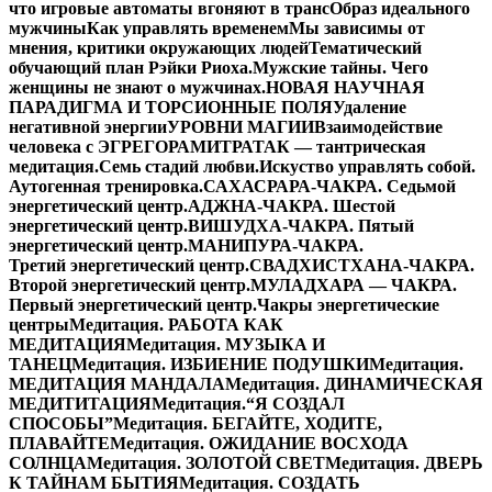
что игровые автоматы вгоняют в транс
Образ идеального
мужчины
Как управлять временем
Мы зависимы от
мнения, критики окружающих людей
Тематический
обучающий план Рэйки Риоха.
Мужские тайны. Чего
женщины не знают о мужчинах.
НОВАЯ НАУЧНАЯ
ПАРАДИГМА И ТОРСИОННЫЕ ПОЛЯ
Удаление
негативной энергии
УРОВНИ МАГИИ
Взаимодействие
человека с ЭГРЕГОРАМИ
ТРАТАК — тантрическая
медитация.
Семь стадий любви.
Искуство управлять собой.
Аутогенная тренировка.
САХАСРАРА-ЧАКРА. Седьмой
энергетический центр.
АДЖНА-ЧАКРА. Шестой
энергетический центр.
ВИШУДХА-ЧАКРА. Пятый
энергетический центр.
МАНИПУРА-ЧАКРА.
Третий энергетический центр.
СВАДХИСТХАНА-ЧАКРА.
Второй энергетический центр.
МУЛАДХАРА — ЧАКРА.
Первый энергетический центр.
Чакры энергетические
центры
Медитация. РАБОТА КАК
МЕДИТАЦИЯ
Медитация. МУЗЫКА И
ТАНЕЦ
Медитация. ИЗБИЕНИЕ ПОДУШКИ
Медитация.
МЕДИТАЦИЯ МАНДАЛА
Медитация. ДИНАМИЧЕСКАЯ
МЕДИТИТАЦИЯ
Медитация.“Я СОЗДАЛ
СПОСОБЫ”
Медитация. БЕГАЙТЕ, ХОДИТЕ,
ПЛАВАЙТЕ
Медитация. ОЖИДАНИЕ ВОСХОДА
СОЛНЦА
Медитация. ЗОЛОТОЙ СВЕТ
Медитация. ДВЕРЬ
К ТАЙНАМ БЫТИЯ
Медитация. СОЗДАТЬ