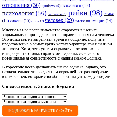
отношения
(36)
психологи
(17)
проблема
(9)
рейки
(98)
психология
(56)
семья
расставание
(8)
человек
(29)
советы
(15)
(14)
эмоции
(14)
чувство
(8)
стресс
(7)
Многие из нас после знакомства стараются выяснить
зодиакальную принадлежность понравившегося нам человека.
Это помогает, не затрачивая время на общение, получить
представление о самых ярких чертах характера той или иной
личности. Хотя, чего уж там скрывать, в основном нас
интересует не столько нрав этой персоны, сколько его
потенциальная совместимость с нашим знаком Зодиака.
В гороскопе всего двенадцать знаков зодиака, однако, это
незначительное число дает нам огромнейшее разнообразие
взаимосвязей, которые способны возникнуть между людьми.
Совместимость Знаков Зодиака
ПОДДЕРЖАТЬ РАЗРАБОТКУ САЙТА