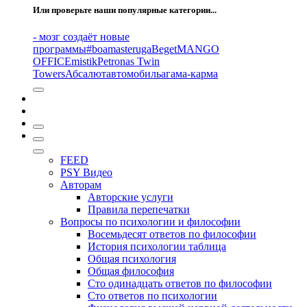
Или проверьте наши популярные категории...
- мозг создаёт новые
программы
#boamasteruga
Beget
MANGO
OFFICE
mistik
Petronas Twin
Towers
Абсалют
автомобиль
агама-карма
FEED
PSY Видео
Авторам
Авторские услуги
Правила перепечатки
Вопросы по психологии и философии
Восемьдесят ответов по философии
История психологии таблица
Общая психология
Общая философия
Сто одинадцать ответов по философии
Сто ответов по психологии