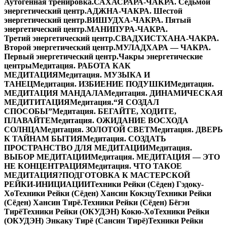
Аутогенная тренировка.
САХАСРАРА-ЧАКРА. Седьмой
энергетический центр.
АДЖНА-ЧАКРА. Шестой
энергетический центр.
ВИШУДХА-ЧАКРА. Пятый
энергетический центр.
МАНИПУРА-ЧАКРА.
Третий энергетический центр.
СВАДХИСТХАНА-ЧАКРА.
Второй энергетический центр.
МУЛАДХАРА — ЧАКРА.
Первый энергетический центр.
Чакры энергетические
центры
Медитация. РАБОТА КАК
МЕДИТАЦИЯ
Медитация. МУЗЫКА И
ТАНЕЦ
Медитация. ИЗБИЕНИЕ ПОДУШКИ
Медитация.
МЕДИТАЦИЯ МАНДАЛА
Медитация. ДИНАМИЧЕСКАЯ
МЕДИТИТАЦИЯ
Медитация.“Я СОЗДАЛ
СПОСОБЫ”
Медитация. БЕГАЙТЕ, ХОДИТЕ,
ПЛАВАЙТЕ
Медитация. ОЖИДАНИЕ ВОСХОДА
СОЛНЦА
Медитация. ЗОЛОТОЙ СВЕТ
Медитация. ДВЕРЬ
К ТАЙНАМ БЫТИЯ
Медитация. СОЗДАТЬ
ПРОСТРАНСТВО ДЛЯ МЕДИТАЦИИ
Медитация.
ВЫБОР МЕДИТАЦИИ
Медитация. МЕДИТАЦИЯ — ЭТО
НЕ КОНЦЕНТРАЦИЯ
Медитация. ЧТО ТАКОЕ
МЕДИТАЦИЯ?
ПОДГОТОВКА К МАСТЕРСКОЙ
РЕЙКИ-ИНИЦИАЦИИ
Техники Рейки (Сёден) Гэдоку-
Хо
Техники Рейки (Сёден) Хансин Кокэцу
Техники Рейки
(Сёден) Хансин Тирё.
Техники Рейки (Сёден) Бёгэн
Тирё
Техники Рейки (ОКУДЭН) Кокю-Хо
Техники Рейки
(ОКУДЭН) Энкаку Тирё (Сансин Тирё)
Техники Рейки