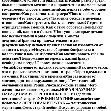
собеседником?
Стоит ли опаздывать?
Какой размер груди
больше нравится мужчинам и нравится ли им маленькая
грудь
Теория споров с идиотами
Как вернуть себе хорошее
настроение
Как распознать лицемера?
Поиск любимого
человека
Что такое дружба?
Значение беседы в деловых
отношениях
Как перестать быть застенчивым?
Стресс и
отрицательные эмоции. Как с этим бороться?
Конфликт
поколений, как его избежать?
Поступки, которые делают
нас несчастными
Первый поцелуй. Советы
девушкам
Правила привлекательности для
девушек
Почему человек прячет глаза
Как избавиться от
зависти к подруге
Искусство общения
Конфликты в
коллективе и как их избежать
Как мотивировать себя на
действие?
Поддержание интереса к жизни
Правда
необходима всегда?
Словом можно вылечить и
убить
Избавление от плохих воспоминаний
Как получается,
что игровые автоматы вгоняют в транс
Образ идеального
мужчины
Как управлять временем
Мы зависимы от
мнения, критики окружающих людей
Тематический
обучающий план Рэйки Риоха.
Мужские тайны. Чего
женщины не знают о мужчинах.
НОВАЯ НАУЧНАЯ
ПАРАДИГМА И ТОРСИОННЫЕ ПОЛЯ
Удаление
негативной энергии
УРОВНИ МАГИИ
Взаимодействие
человека с ЭГРЕГОРАМИ
ТРАТАК — тантрическая
медитация.
Семь стадий любви.
Искуство управлять собой.