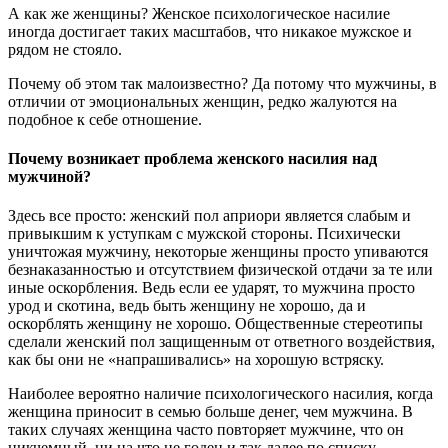
А как же женщины? Женское психологическое насилие
иногда достигает таких масштабов, что никакое мужское и
рядом не стояло.
Почему об этом так малоизвестно? Да потому что мужчины, в
отличии от эмоциональных женщин, редко жалуются на
подобное к себе отношение.
Почему возникает проблема женского насилия над
мужчиной?
Здесь все просто: женский пол априори является слабым и
привыкшим к уступкам с мужской стороны. Психически
уничтожая мужчину, некоторые женщины просто упиваются
безнаказанностью и отсутствием физической отдачи за те или
иные оскорбления. Ведь если ее ударят, то мужчина просто
урод и скотина, ведь быть женщину не хорошо, да и
оскорблять женщину не хорошо. Общественные стереотипы
сделали женский пол защищенным от ответного воздействия,
как бы они не «напрашивались» на хорошую встряску.
Наиболее вероятно наличие психологического насилия, когда
женщина приносит в семью больше денег, чем мужчина. В
таких случаях женщина часто повторяет мужчине, что он
никчемный, ни на что не годен и так далее по списку.