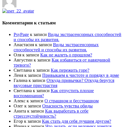
Комментарии к статьям
PsyPage
к записи
Виды экстрасенсорных способностей
и способы их развития.
Анастасия
к записи
Виды экстрасенсорных
способностей и способы их развития.
Оля
к записи
Как не жалеть о прошлом?
Августин
к записи
Как избавиться от навязчивой
тревоги?
Светлана
к записи
Как пережить горе?
Леня
к записи
Привыкаем к чистоте и порядку в доме
Галина
к записи
Откуда привычки? Откуда берутся
вкусовые пристрастия
Светлана
к записи
Как отпустить плохие
воспоминания?
Алекс
к записи
О страшном и бесстрашном
Олег
к записи
Опасность чувства обиды
Анита
к записи
Как выработать в себе
стрессоустойчивость?
Егор
к записи
Как стать для себя лучшим другом?
Ирина
к записи
Что делать, если человеку хочется