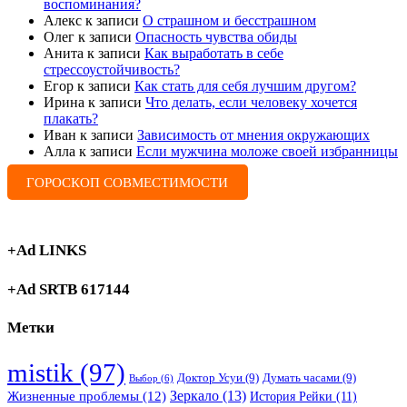
воспоминания?
Алекс
к записи
О страшном и бесстрашном
Олег
к записи
Опасность чувства обиды
Анита
к записи
Как выработать в себе
стрессоустойчивость?
Егор
к записи
Как стать для себя лучшим другом?
Ирина
к записи
Что делать, если человеку хочется
плакать?
Иван
к записи
Зависимость от мнения окружающих
Алла
к записи
Если мужчина моложе своей избранницы
ГОРОСКОП СОВМЕСТИМОСТИ
+Ad LINKS
+Ad SRTB 617144
Метки
mistik
(97)
Доктор Усуи
(9)
Думать часами
(9)
Выбор
(6)
Зеркало
(13)
Жизненные проблемы
(12)
История Рейки
(11)