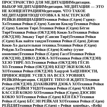
ПРОСТРАНСТВО ДЛЯ МЕДИТАЦИИ
Медитация.
ВЫБОР МЕДИТАЦИИ
Медитация. МЕДИТАЦИЯ — ЭТО
НЕ КОНЦЕНТРАЦИЯ
Медитация. ЧТО ТАКОЕ
МЕДИТАЦИЯ?
ПОДГОТОВКА К МАСТЕРСКОЙ
РЕЙКИ-ИНИЦИАЦИИ
Техники Рейки (Сёден) Гэдоку-
Хо
Техники Рейки (Сёден) Хансин Кокэцу
Техники Рейки
(Сёден) Хансин Тирё.
Техники Рейки (Сёден) Бёгэн
Тирё
Техники Рейки (ОКУДЭН) Кокю-Хо
Техники Рейки
(ОКУДЭН) Энкаку Тирё (Сансин Тирё)
Техники Рейки
(Сёден) Как найти тандэн
Техники Рейки (Сёден) Дзёсин
Кокю-Хо дыхательная техника.
Техники Рейки (Сёден)
Рейдзи-Хо
Техники Рейки (Сёден) Кэнёку (сухое
омовение)
Техники Рейки (Сёден) Гассё
Техники Рейки
(ОКУДЭН) ДЗИКО ДЗОКА-ХО
Техники Рейки (ОКУДЭН)
ХЕЗО ТИРЁ-ХО.
Техники Рейки (ОКУДЭН) ГЁСИ-
ХО.
Техники Рейки (ОКУДЭН) КЕЦУЭКИ КОКАН-
ХО
Техники Рейки (ОКУДЭН) Хацурэй Хо
ЦЕННОСТИ,
ПРИНОСЯЩИЕ УСПЕХ НА ВСЕХ УРОВНЯХ
РЕЙКИ
Медитация. СИДИТЕ ТИХО И ЖДИТЕ
Техники
Рейки (ОКУДЭН) ДЗАКИКИРИ ДЗОКА ХО
Техники Рейки
(Сёден) РЕЙКИ УНДО
Техники Рейки (Сёден) ЧАКРА
КАССЕЙ КОКЮ ХО
Техники Рейки (Сёден) ДЗОСИН
КОКЮ ХО
Техники Рейки (Сёден) КЁН ЁКУ
Техники
Рейки (Сёден) БЁСЭН РЕЙКАН ХО
Техники Рейки (Сёден)
РЕЙДЗИ
Техники Рейки (Сёден) « Рейки коробка», «Reiki