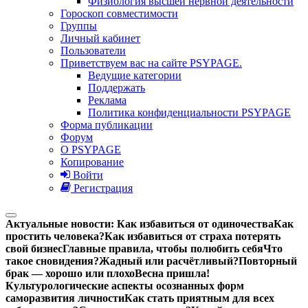
Физиология высшей нервной деятельности
Гороскоп совместимости
Группы
Личный кабинет
Пользователи
Приветствуем вас на сайте PSYPAGE.
Ведущие категории
Поддержать
Реклама
Политика конфиденциальности PSYPAGE
Форма публикации
Форум
О PSYPAGE
Копирование
Войти
Регистрация
Актуальные новости:
Как избавиться от одиночества
Как
простить человека?
Как избавиться от страха потерять
свой бизнес
Главные правила, чтобы полюбить себя
Что
такое сновидения?
Жадный или расчётливый?
Повторный
брак — хорошо или плохо
Весна пришла!
Культурологические аспекты осознанных форм
саморазвития личности
Как стать приятным для всех