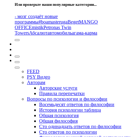
Или проверьте наши популярные категории...
- мозг создаёт новые
программы
#boamasteruga
Beget
MANGO
OFFICE
mistik
Petronas Twin
Towers
Абсалют
автомобиль
агама-карма
FEED
PSY Видео
Авторам
Авторские услуги
Правила перепечатки
Вопросы по психологии и философии
Восемьдесят ответов по философии
История психологии таблица
Общая психология
Общая философия
Сто одинадцать ответов по философии
Сто ответов по психологии