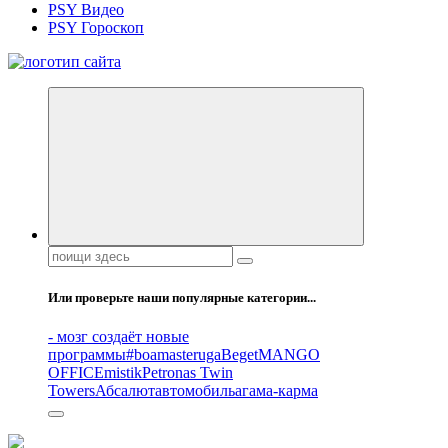
PSY Видео
PSY Гороскоп
Все самое интересное, вдохновляющее и тайное внутри.
Поиск:
Или проверьте наши популярные категории...
- мозг создаёт новые
программы
#boamasteruga
Beget
MANGO
OFFICE
mistik
Petronas Twin
Towers
Абсалют
автомобиль
агама-карма