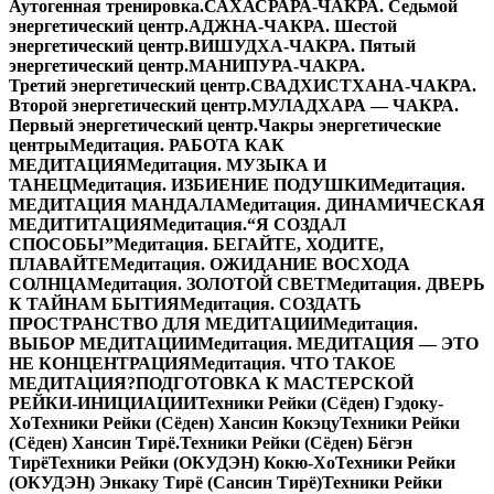
Аутогенная тренировка.
САХАСРАРА-ЧАКРА. Седьмой
энергетический центр.
АДЖНА-ЧАКРА. Шестой
энергетический центр.
ВИШУДХА-ЧАКРА. Пятый
энергетический центр.
МАНИПУРА-ЧАКРА.
Третий энергетический центр.
СВАДХИСТХАНА-ЧАКРА.
Второй энергетический центр.
МУЛАДХАРА — ЧАКРА.
Первый энергетический центр.
Чакры энергетические
центры
Медитация. РАБОТА КАК
МЕДИТАЦИЯ
Медитация. МУЗЫКА И
ТАНЕЦ
Медитация. ИЗБИЕНИЕ ПОДУШКИ
Медитация.
МЕДИТАЦИЯ МАНДАЛА
Медитация. ДИНАМИЧЕСКАЯ
МЕДИТИТАЦИЯ
Медитация.“Я СОЗДАЛ
СПОСОБЫ”
Медитация. БЕГАЙТЕ, ХОДИТЕ,
ПЛАВАЙТЕ
Медитация. ОЖИДАНИЕ ВОСХОДА
СОЛНЦА
Медитация. ЗОЛОТОЙ СВЕТ
Медитация. ДВЕРЬ
К ТАЙНАМ БЫТИЯ
Медитация. СОЗДАТЬ
ПРОСТРАНСТВО ДЛЯ МЕДИТАЦИИ
Медитация.
ВЫБОР МЕДИТАЦИИ
Медитация. МЕДИТАЦИЯ — ЭТО
НЕ КОНЦЕНТРАЦИЯ
Медитация. ЧТО ТАКОЕ
МЕДИТАЦИЯ?
ПОДГОТОВКА К МАСТЕРСКОЙ
РЕЙКИ-ИНИЦИАЦИИ
Техники Рейки (Сёден) Гэдоку-
Хо
Техники Рейки (Сёден) Хансин Кокэцу
Техники Рейки
(Сёден) Хансин Тирё.
Техники Рейки (Сёден) Бёгэн
Тирё
Техники Рейки (ОКУДЭН) Кокю-Хо
Техники Рейки
(ОКУДЭН) Энкаку Тирё (Сансин Тирё)
Техники Рейки