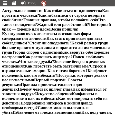
Вход
Перейти
Актуальные новости:
Как избавиться от одиночества
Как
к
простить человека?
Как избавиться от страха потерять
содержимому
свой бизнес
Главные правила, чтобы полюбить себя
Что
такое сновидения?
Жадный или расчётливый?
Повторный
брак — хорошо или плохо
Весна пришла!
Культурологические аспекты осознанных форм
саморазвития личности
Как стать приятным для всех
собеседником?
Стоит ли опаздывать?
Какой размер груди
больше нравится мужчинам и нравится ли им маленькая
грудь
Теория споров с идиотами
Как вернуть себе хорошее
настроение
Как распознать лицемера?
Поиск любимого
человека
Что такое дружба?
Значение беседы в деловых
отношениях
Как перестать быть застенчивым?
Стресс и
отрицательные эмоции. Как с этим бороться?
Конфликт
поколений, как его избежать?
Поступки, которые делают
нас несчастными
Первый поцелуй. Советы
девушкам
Правила привлекательности для
девушек
Почему человек прячет глаза
Как избавиться от
зависти к подруге
Искусство общения
Конфликты в
коллективе и как их избежать
Как мотивировать себя на
действие?
Поддержание интереса к жизни
Правда
необходима всегда?
Словом можно вылечить и
убить
Избавление от плохих воспоминаний
Как получается,