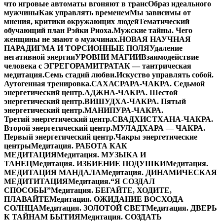
что игровые автоматы вгоняют в транс
Образ идеального
мужчины
Как управлять временем
Мы зависимы от
мнения, критики окружающих людей
Тематический
обучающий план Рэйки Риоха.
Мужские тайны. Чего
женщины не знают о мужчинах.
НОВАЯ НАУЧНАЯ
ПАРАДИГМА И ТОРСИОННЫЕ ПОЛЯ
Удаление
негативной энергии
УРОВНИ МАГИИ
Взаимодействие
человека с ЭГРЕГОРАМИ
ТРАТАК — тантрическая
медитация.
Семь стадий любви.
Искуство управлять собой.
Аутогенная тренировка.
САХАСРАРА-ЧАКРА. Седьмой
энергетический центр.
АДЖНА-ЧАКРА. Шестой
энергетический центр.
ВИШУДХА-ЧАКРА. Пятый
энергетический центр.
МАНИПУРА-ЧАКРА.
Третий энергетический центр.
СВАДХИСТХАНА-ЧАКРА.
Второй энергетический центр.
МУЛАДХАРА — ЧАКРА.
Первый энергетический центр.
Чакры энергетические
центры
Медитация. РАБОТА КАК
МЕДИТАЦИЯ
Медитация. МУЗЫКА И
ТАНЕЦ
Медитация. ИЗБИЕНИЕ ПОДУШКИ
Медитация.
МЕДИТАЦИЯ МАНДАЛА
Медитация. ДИНАМИЧЕСКАЯ
МЕДИТИТАЦИЯ
Медитация.“Я СОЗДАЛ
СПОСОБЫ”
Медитация. БЕГАЙТЕ, ХОДИТЕ,
ПЛАВАЙТЕ
Медитация. ОЖИДАНИЕ ВОСХОДА
СОЛНЦА
Медитация. ЗОЛОТОЙ СВЕТ
Медитация. ДВЕРЬ
К ТАЙНАМ БЫТИЯ
Медитация. СОЗДАТЬ