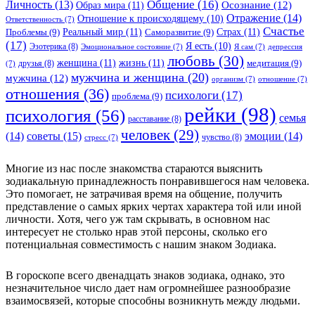
Общение
(16)
Личность
(13)
Образ мира
(11)
Осознание
(12)
Отражение
(14)
Отношение к происходящему
(10)
Ответственность
(7)
Счастье
Реальный мир
(11)
Страх
(11)
Проблемы
(9)
Саморазвитие
(9)
(17)
Я есть
(10)
Эзотерика
(8)
Эмоциональное состояние
(7)
Я сам
(7)
депрессия
любовь
(30)
женщина
(11)
жизнь
(11)
медитация
(9)
друзья
(8)
(7)
мужчина и женщина
(20)
мужчина
(12)
организм
(7)
отношение
(7)
отношения
(36)
психологи
(17)
проблема
(9)
рейки
(98)
психология
(56)
семья
расставание
(8)
человек
(29)
советы
(15)
(14)
эмоции
(14)
чувство
(8)
стресс
(7)
Многие из нас после знакомства стараются выяснить
зодиакальную принадлежность понравившегося нам человека.
Это помогает, не затрачивая время на общение, получить
представление о самых ярких чертах характера той или иной
личности. Хотя, чего уж там скрывать, в основном нас
интересует не столько нрав этой персоны, сколько его
потенциальная совместимость с нашим знаком Зодиака.
В гороскопе всего двенадцать знаков зодиака, однако, это
незначительное число дает нам огромнейшее разнообразие
взаимосвязей, которые способны возникнуть между людьми.