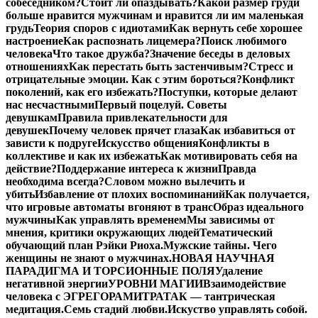
собеседником?
Стоит ли опаздывать?
Какой размер груди
больше нравится мужчинам и нравится ли им маленькая
грудь
Теория споров с идиотами
Как вернуть себе хорошее
настроение
Как распознать лицемера?
Поиск любимого
человека
Что такое дружба?
Значение беседы в деловых
отношениях
Как перестать быть застенчивым?
Стресс и
отрицательные эмоции. Как с этим бороться?
Конфликт
поколений, как его избежать?
Поступки, которые делают
нас несчастными
Первый поцелуй. Советы
девушкам
Правила привлекательности для
девушек
Почему человек прячет глаза
Как избавиться от
зависти к подруге
Искусство общения
Конфликты в
коллективе и как их избежать
Как мотивировать себя на
действие?
Поддержание интереса к жизни
Правда
необходима всегда?
Словом можно вылечить и
убить
Избавление от плохих воспоминаний
Как получается,
что игровые автоматы вгоняют в транс
Образ идеального
мужчины
Как управлять временем
Мы зависимы от
мнения, критики окружающих людей
Тематический
обучающий план Рэйки Риоха.
Мужские тайны. Чего
женщины не знают о мужчинах.
НОВАЯ НАУЧНАЯ
ПАРАДИГМА И ТОРСИОННЫЕ ПОЛЯ
Удаление
негативной энергии
УРОВНИ МАГИИ
Взаимодействие
человека с ЭГРЕГОРАМИ
ТРАТАК — тантрическая
медитация.
Семь стадий любви.
Искуство управлять собой.