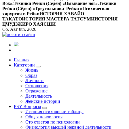
Вox».
Техники Рейки (Сёден) «Омывание ног».
Техники
Рейки (Сёден) «Треугольника Рейки »
Психическая
хирургия в Рейки
ИСТОРИЯ ХАВАЙО
ТАКАТО
ИСТОРИЯ МАСТЕРА ТАТСУМИ
ИСТОРИЯ
ЦЧУДЗЖИРО ХАЯСШИ
Сб. Авг 8th, 2026
Все самое интересное, вдохновляющее и тайное внутри.
Главная
Категории
Жизнь
Образ
Личность
Отношения
Отражение
Деятельность
Женские истории
PSY Вопросы
История психологии таблица
Общая психология
Сто ответов по психологии
Физиология высшей нервной деятельности