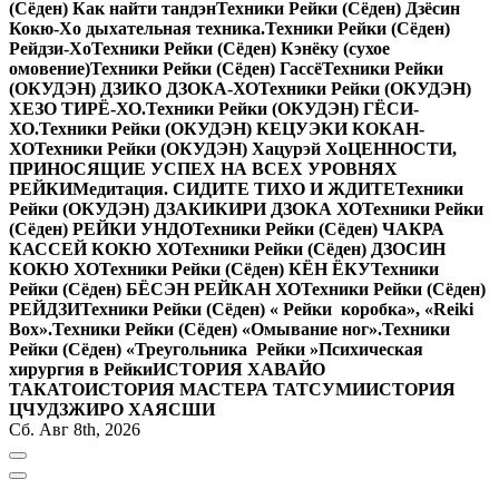
(Сёден) Как найти тандэн
Техники Рейки (Сёден) Дзёсин
Кокю-Хо дыхательная техника.
Техники Рейки (Сёден)
Рейдзи-Хо
Техники Рейки (Сёден) Кэнёку (сухое
омовение)
Техники Рейки (Сёден) Гассё
Техники Рейки
(ОКУДЭН) ДЗИКО ДЗОКА-ХО
Техники Рейки (ОКУДЭН)
ХЕЗО ТИРЁ-ХО.
Техники Рейки (ОКУДЭН) ГЁСИ-
ХО.
Техники Рейки (ОКУДЭН) КЕЦУЭКИ КОКАН-
ХО
Техники Рейки (ОКУДЭН) Хацурэй Хо
ЦЕННОСТИ,
ПРИНОСЯЩИЕ УСПЕХ НА ВСЕХ УРОВНЯХ
РЕЙКИ
Медитация. СИДИТЕ ТИХО И ЖДИТЕ
Техники
Рейки (ОКУДЭН) ДЗАКИКИРИ ДЗОКА ХО
Техники Рейки
(Сёден) РЕЙКИ УНДО
Техники Рейки (Сёден) ЧАКРА
КАССЕЙ КОКЮ ХО
Техники Рейки (Сёден) ДЗОСИН
КОКЮ ХО
Техники Рейки (Сёден) КЁН ЁКУ
Техники
Рейки (Сёден) БЁСЭН РЕЙКАН ХО
Техники Рейки (Сёден)
РЕЙДЗИ
Техники Рейки (Сёден) « Рейки коробка», «Reiki
Вox».
Техники Рейки (Сёден) «Омывание ног».
Техники
Рейки (Сёден) «Треугольника Рейки »
Психическая
хирургия в Рейки
ИСТОРИЯ ХАВАЙО
ТАКАТО
ИСТОРИЯ МАСТЕРА ТАТСУМИ
ИСТОРИЯ
ЦЧУДЗЖИРО ХАЯСШИ
Сб. Авг 8th, 2026