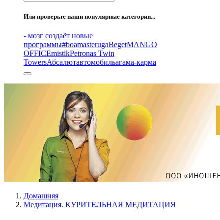
Или проверьте наши популярные категории...
- мозг создаёт новые
программы
#boamasteruga
Beget
MANGO
OFFICE
mistik
Petronas Twin
Towers
Абсалют
автомобиль
агама-карма
Домашняя
Медитация. КУРИТЕЛЬНАЯ МЕДИТАЦИЯ