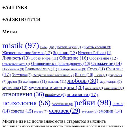
+Ad LINKS
+Ad SRTB 617144
Метки
mistik
(97)
Доктор Усуи
(9)
Думать часами
(9)
Выбор
(6)
Зеркало
(13)
Жизненные проблемы
(12)
История Рейки
(11)
Общение
(16)
Личность
(13)
Образ мира
(11)
Осознание
(12)
Отражение
(14)
Отношение к происходящему
(10)
Ответственность
(7)
Счастье
Реальный мир
(11)
Страх
(11)
Проблемы
(9)
Саморазвитие
(9)
(17)
Я есть
(10)
Эзотерика
(8)
Эмоциональное состояние
(7)
Я сам
(7)
депрессия
любовь
(30)
женщина
(11)
жизнь
(11)
медитация
(9)
друзья
(8)
(7)
мужчина и женщина
(20)
мужчина
(12)
организм
(7)
отношение
(7)
отношения
(36)
психологи
(17)
проблема
(9)
рейки
(98)
психология
(56)
семья
расставание
(8)
человек
(29)
советы
(15)
(14)
эмоции
(14)
чувство
(8)
стресс
(7)
Многие из нас после знакомства стараются выяснить
зодиакальную принадлежность понравившегося нам человека.