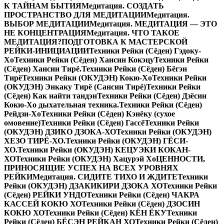
К ТАЙНАМ БЫТИЯ
Медитация. СОЗДАТЬ
ПРОСТРАНСТВО ДЛЯ МЕДИТАЦИИ
Медитация.
ВЫБОР МЕДИТАЦИИ
Медитация. МЕДИТАЦИЯ — ЭТО
НЕ КОНЦЕНТРАЦИЯ
Медитация. ЧТО ТАКОЕ
МЕДИТАЦИЯ?
ПОДГОТОВКА К МАСТЕРСКОЙ
РЕЙКИ-ИНИЦИАЦИИ
Техники Рейки (Сёден) Гэдоку-
Хо
Техники Рейки (Сёден) Хансин Кокэцу
Техники Рейки
(Сёден) Хансин Тирё.
Техники Рейки (Сёден) Бёгэн
Тирё
Техники Рейки (ОКУДЭН) Кокю-Хо
Техники Рейки
(ОКУДЭН) Энкаку Тирё (Сансин Тирё)
Техники Рейки
(Сёден) Как найти тандэн
Техники Рейки (Сёден) Дзёсин
Кокю-Хо дыхательная техника.
Техники Рейки (Сёден)
Рейдзи-Хо
Техники Рейки (Сёден) Кэнёку (сухое
омовение)
Техники Рейки (Сёден) Гассё
Техники Рейки
(ОКУДЭН) ДЗИКО ДЗОКА-ХО
Техники Рейки (ОКУДЭН)
ХЕЗО ТИРЁ-ХО.
Техники Рейки (ОКУДЭН) ГЁСИ-
ХО.
Техники Рейки (ОКУДЭН) КЕЦУЭКИ КОКАН-
ХО
Техники Рейки (ОКУДЭН) Хацурэй Хо
ЦЕННОСТИ,
ПРИНОСЯЩИЕ УСПЕХ НА ВСЕХ УРОВНЯХ
РЕЙКИ
Медитация. СИДИТЕ ТИХО И ЖДИТЕ
Техники
Рейки (ОКУДЭН) ДЗАКИКИРИ ДЗОКА ХО
Техники Рейки
(Сёден) РЕЙКИ УНДО
Техники Рейки (Сёден) ЧАКРА
КАССЕЙ КОКЮ ХО
Техники Рейки (Сёден) ДЗОСИН
КОКЮ ХО
Техники Рейки (Сёден) КЁН ЁКУ
Техники
Рейки (Сёден) БЁСЭН РЕЙКАН ХО
Техники Рейки (Сёден)