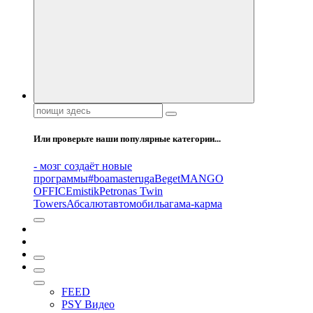
Поиск:
Или проверьте наши популярные категории...
- мозг создаёт новые
программы
#boamasteruga
Beget
MANGO
OFFICE
mistik
Petronas Twin
Towers
Абсалют
автомобиль
агама-карма
FEED
PSY Видео