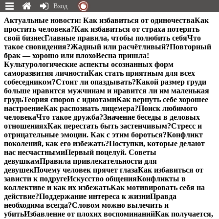
Вход
Перейти
Актуальные новости:
Как избавиться от одиночества
Как
к
простить человека?
Как избавиться от страха потерять
содержимому
свой бизнес
Главные правила, чтобы полюбить себя
Что
такое сновидения?
Жадный или расчётливый?
Повторный
брак — хорошо или плохо
Весна пришла!
Культурологические аспекты осознанных форм
саморазвития личности
Как стать приятным для всех
собеседником?
Стоит ли опаздывать?
Какой размер груди
больше нравится мужчинам и нравится ли им маленькая
грудь
Теория споров с идиотами
Как вернуть себе хорошее
настроение
Как распознать лицемера?
Поиск любимого
человека
Что такое дружба?
Значение беседы в деловых
отношениях
Как перестать быть застенчивым?
Стресс и
отрицательные эмоции. Как с этим бороться?
Конфликт
поколений, как его избежать?
Поступки, которые делают
нас несчастными
Первый поцелуй. Советы
девушкам
Правила привлекательности для
девушек
Почему человек прячет глаза
Как избавиться от
зависти к подруге
Искусство общения
Конфликты в
коллективе и как их избежать
Как мотивировать себя на
действие?
Поддержание интереса к жизни
Правда
необходима всегда?
Словом можно вылечить и
убить
Избавление от плохих воспоминаний
Как получается,