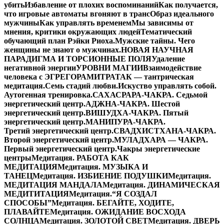
убить
Избавление от плохих воспоминаний
Как получается,
что игровые автоматы вгоняют в транс
Образ идеального
мужчины
Как управлять временем
Мы зависимы от
мнения, критики окружающих людей
Тематический
обучающий план Рэйки Риоха.
Мужские тайны. Чего
женщины не знают о мужчинах.
НОВАЯ НАУЧНАЯ
ПАРАДИГМА И ТОРСИОННЫЕ ПОЛЯ
Удаление
негативной энергии
УРОВНИ МАГИИ
Взаимодействие
человека с ЭГРЕГОРАМИ
ТРАТАК — тантрическая
медитация.
Семь стадий любви.
Искуство управлять собой.
Аутогенная тренировка.
САХАСРАРА-ЧАКРА. Седьмой
энергетический центр.
АДЖНА-ЧАКРА. Шестой
энергетический центр.
ВИШУДХА-ЧАКРА. Пятый
энергетический центр.
МАНИПУРА-ЧАКРА.
Третий энергетический центр.
СВАДХИСТХАНА-ЧАКРА.
Второй энергетический центр.
МУЛАДХАРА — ЧАКРА.
Первый энергетический центр.
Чакры энергетические
центры
Медитация. РАБОТА КАК
МЕДИТАЦИЯ
Медитация. МУЗЫКА И
ТАНЕЦ
Медитация. ИЗБИЕНИЕ ПОДУШКИ
Медитация.
МЕДИТАЦИЯ МАНДАЛА
Медитация. ДИНАМИЧЕСКАЯ
МЕДИТИТАЦИЯ
Медитация.“Я СОЗДАЛ
СПОСОБЫ”
Медитация. БЕГАЙТЕ, ХОДИТЕ,
ПЛАВАЙТЕ
Медитация. ОЖИДАНИЕ ВОСХОДА
СОЛНЦА
Медитация. ЗОЛОТОЙ СВЕТ
Медитация. ДВЕРЬ