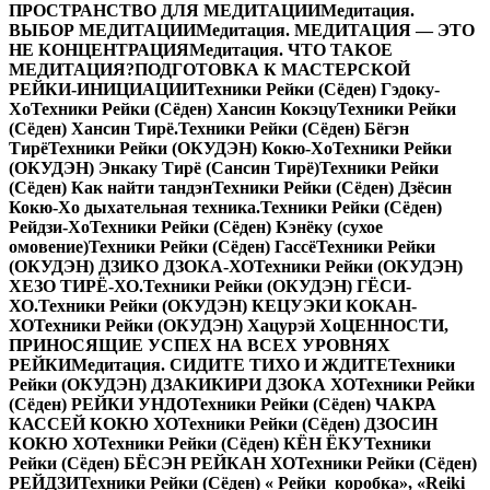
ПРОСТРАНСТВО ДЛЯ МЕДИТАЦИИ
Медитация.
ВЫБОР МЕДИТАЦИИ
Медитация. МЕДИТАЦИЯ — ЭТО
НЕ КОНЦЕНТРАЦИЯ
Медитация. ЧТО ТАКОЕ
МЕДИТАЦИЯ?
ПОДГОТОВКА К МАСТЕРСКОЙ
РЕЙКИ-ИНИЦИАЦИИ
Техники Рейки (Сёден) Гэдоку-
Хо
Техники Рейки (Сёден) Хансин Кокэцу
Техники Рейки
(Сёден) Хансин Тирё.
Техники Рейки (Сёден) Бёгэн
Тирё
Техники Рейки (ОКУДЭН) Кокю-Хо
Техники Рейки
(ОКУДЭН) Энкаку Тирё (Сансин Тирё)
Техники Рейки
(Сёден) Как найти тандэн
Техники Рейки (Сёден) Дзёсин
Кокю-Хо дыхательная техника.
Техники Рейки (Сёден)
Рейдзи-Хо
Техники Рейки (Сёден) Кэнёку (сухое
омовение)
Техники Рейки (Сёден) Гассё
Техники Рейки
(ОКУДЭН) ДЗИКО ДЗОКА-ХО
Техники Рейки (ОКУДЭН)
ХЕЗО ТИРЁ-ХО.
Техники Рейки (ОКУДЭН) ГЁСИ-
ХО.
Техники Рейки (ОКУДЭН) КЕЦУЭКИ КОКАН-
ХО
Техники Рейки (ОКУДЭН) Хацурэй Хо
ЦЕННОСТИ,
ПРИНОСЯЩИЕ УСПЕХ НА ВСЕХ УРОВНЯХ
РЕЙКИ
Медитация. СИДИТЕ ТИХО И ЖДИТЕ
Техники
Рейки (ОКУДЭН) ДЗАКИКИРИ ДЗОКА ХО
Техники Рейки
(Сёден) РЕЙКИ УНДО
Техники Рейки (Сёден) ЧАКРА
КАССЕЙ КОКЮ ХО
Техники Рейки (Сёден) ДЗОСИН
КОКЮ ХО
Техники Рейки (Сёден) КЁН ЁКУ
Техники
Рейки (Сёден) БЁСЭН РЕЙКАН ХО
Техники Рейки (Сёден)
РЕЙДЗИ
Техники Рейки (Сёден) « Рейки коробка», «Reiki