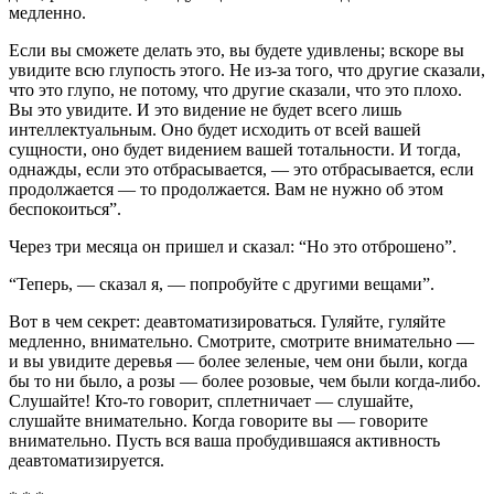
медленно.
Если вы сможете делать это, вы будете удивлены; вскоре вы
увидите всю глупость этого. Не из-за того, что другие сказали,
что это глупо, не потому, что другие сказали, что это плохо.
Вы это увидите. И это видение не будет всего лишь
интеллектуальным. Оно будет исходить от всей вашей
сущности, оно будет видением вашей тотальности. И тогда,
однажды, если это отбрасывается, — это отбрасывается, ес­ли
продолжается — то продолжается. Вам не нужно об этом
беспокоиться”.
Через три месяца он пришел и сказал: “Но это отбро­шено”.
“Теперь, — сказал я, — попробуйте с другими вещами”.
Вот в чем секрет: деавтоматизироваться. Гуляйте, гуляй­те
медленно, внимательно. Смотрите, смотрите внимательно —
и вы увидите деревья — более зеленые, чем они были, когда
бы то ни было, а розы — более розовые, чем были ког­да-либо.
Слушайте! Кто-то говорит, сплетничает — слушай­те,
слушайте внимательно. Когда говорите вы — говорите
внимательно. Пусть вся ваша пробудившаяся активность
деавтоматизируется.