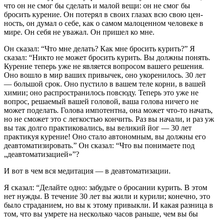
что он не смог бы сделать и малой вещи: он не смог бы
бросить курение. Он потерял в своих глазах всю свою цен­
ность, он думал о себе, как о самом малоценном человеке в
мире. Он себя не уважал. Он пришел ко мне.
Он сказал: “Что мне делать? Как мне бросить курить?” Я
сказал: “Никто не может бросить курить. Вы должны понять.
Курение теперь уже не является вопросом вашего ре­шения.
Оно вошло в мир ваших привычек, оно укоренилось. 30 лет
— большой срок. Оно пустило в вашем теле корни, в вашей
химии; оно распространилось повсюду. Теперь это уже не
вопрос, решаемый вашей головой, ваша голова ниче­го не
может поделать. Голова импотентна, она может что-то начать,
но не сможет это с легкостью кончить. Раз вы нача­ли, и раз уж
вы так долго практиковались, вы великий йог — 30 лет
практикуя курение! Оно стало автономным, вы должны его
деавтоматизировать.” Он сказал: “Что вы понимаете под
„деавтоматизацией»”?
И вот в чем вся медитация — в деавтоматизации.
Я сказал: “Делайте одно: забудьте о бросании курить. В этом
нет нужды. В течение 30 лет вы жили и курили; конечно, это
было страданием, но вы к этому привыкли. И какая разница в
том, что вы умрете на несколько часов раньше, чем вы бы