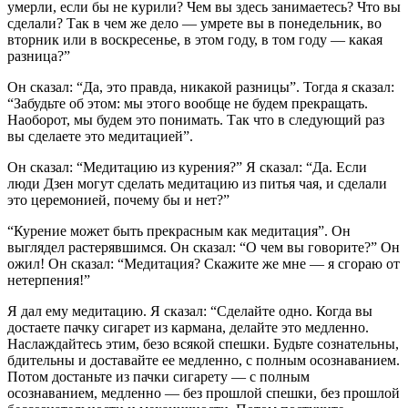
умерли, если бы не курили? Чем вы здесь занима­етесь? Что вы
сделали? Так в чем же дело — умрете вы в по­недельник, во
вторник или в воскресенье, в этом году, в том году — какая
разница?”
Он сказал: “Да, это правда, никакой разницы”. Тогда я сказал:
“Забудьте об этом: мы этого вообще не будем прекращать.
Наоборот, мы будем это понимать. Так что в следую­щий раз
вы сделаете это медитацией”.
Он сказал: “Медитацию из курения?” Я сказал: “Да. Если
люди Дзен могут сделать медитацию из питья чая, и сделали
это церемонией, почему бы и нет?”
“Курение может быть прекрасным как медитация”. Он
выглядел растерявшимся. Он сказал: “О чем вы гово­рите?” Он
ожил! Он сказал: “Медитация? Скажите же мне — я сгораю от
нетерпения!”
Я дал ему медитацию. Я сказал: “Сделайте одно. Когда вы
достаете пачку сигарет из кармана, делайте это медленно.
Наслаждайтесь этим, безо всякой спешки. Будьте созна­тельны,
бдительны и доставайте ее медленно, с полным осознаванием.
Потом достаньте из пачки сигарету — с пол­ным
осознаванием, медленно — без прошлой спешки, без прошлой