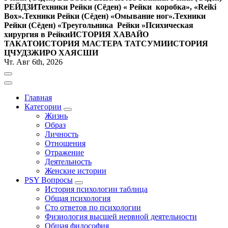
РЕЙДЗИ
Техники Рейки (Сёден) « Рейки коробка», «Reiki
Вox».
Техники Рейки (Сёден) «Омывание ног».
Техники
Рейки (Сёден) «Треугольника Рейки »
Психическая
хирургия в Рейки
ИСТОРИЯ ХАВАЙО
ТАКАТО
ИСТОРИЯ МАСТЕРА ТАТСУМИ
ИСТОРИЯ
ЦЧУДЗЖИРО ХАЯСШИ
Чт. Авг 6th, 2026
Главная
Категории
Жизнь
Образ
Личность
Отношения
Отражение
Деятельность
Женские истории
PSY Вопросы
История психологии таблица
Общая психология
Сто ответов по психологии
Физиология высшей нервной деятельности
Общая философия