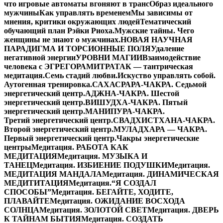
что игровые автоматы вгоняют в транс
Образ идеального
мужчины
Как управлять временем
Мы зависимы от
мнения, критики окружающих людей
Тематический
обучающий план Рэйки Риоха.
Мужские тайны. Чего
женщины не знают о мужчинах.
НОВАЯ НАУЧНАЯ
ПАРАДИГМА И ТОРСИОННЫЕ ПОЛЯ
Удаление
негативной энергии
УРОВНИ МАГИИ
Взаимодействие
человека с ЭГРЕГОРАМИ
ТРАТАК — тантрическая
медитация.
Семь стадий любви.
Искуство управлять собой.
Аутогенная тренировка.
САХАСРАРА-ЧАКРА. Седьмой
энергетический центр.
АДЖНА-ЧАКРА. Шестой
энергетический центр.
ВИШУДХА-ЧАКРА. Пятый
энергетический центр.
МАНИПУРА-ЧАКРА.
Третий энергетический центр.
СВАДХИСТХАНА-ЧАКРА.
Второй энергетический центр.
МУЛАДХАРА — ЧАКРА.
Первый энергетический центр.
Чакры энергетические
центры
Медитация. РАБОТА КАК
МЕДИТАЦИЯ
Медитация. МУЗЫКА И
ТАНЕЦ
Медитация. ИЗБИЕНИЕ ПОДУШКИ
Медитация.
МЕДИТАЦИЯ МАНДАЛА
Медитация. ДИНАМИЧЕСКАЯ
МЕДИТИТАЦИЯ
Медитация.“Я СОЗДАЛ
СПОСОБЫ”
Медитация. БЕГАЙТЕ, ХОДИТЕ,
ПЛАВАЙТЕ
Медитация. ОЖИДАНИЕ ВОСХОДА
СОЛНЦА
Медитация. ЗОЛОТОЙ СВЕТ
Медитация. ДВЕРЬ
К ТАЙНАМ БЫТИЯ
Медитация. СОЗДАТЬ