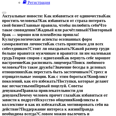
Регистрация
Актуальные новости:
Как избавиться от одиночества
Как
простить человека?
Как избавиться от страха потерять
свой бизнес
Главные правила, чтобы полюбить себя
Что
такое сновидения?
Жадный или расчётливый?
Повторный
брак — хорошо или плохо
Весна пришла!
Культурологические аспекты осознанных форм
саморазвития личности
Как стать приятным для всех
собеседником?
Стоит ли опаздывать?
Какой размер груди
больше нравится мужчинам и нравится ли им маленькая
грудь
Теория споров с идиотами
Как вернуть себе хорошее
настроение
Как распознать лицемера?
Поиск любимого
человека
Что такое дружба?
Значение беседы в деловых
отношениях
Как перестать быть застенчивым?
Стресс и
отрицательные эмоции. Как с этим бороться?
Конфликт
поколений, как его избежать?
Поступки, которые делают
нас несчастными
Первый поцелуй. Советы
девушкам
Правила привлекательности для
девушек
Почему человек прячет глаза
Как избавиться от
зависти к подруге
Искусство общения
Конфликты в
коллективе и как их избежать
Как мотивировать себя на
действие?
Поддержание интереса к жизни
Правда
необходима всегда?
Словом можно вылечить и