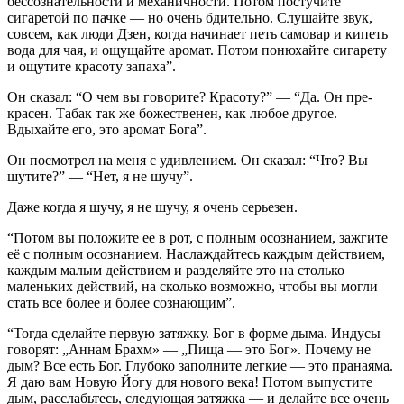
бессознательности и механичности. Потом посту­чите
сигаретой по пачке — но очень бдительно. Слушайте звук,
совсем, как люди Дзен, когда начинает петь самовар и кипеть
вода для чая, и ощущайте аромат. Потом понюхай­те сигарету
и ощутите красоту запаха”.
Он сказал: “О чем вы говорите? Красоту?” — “Да. Он пре­
красен. Табак так же божественен, как любое другое.
Вдыхайте его, это аромат Бога”.
Он посмотрел на меня с удивлением. Он сказал: “Что? Вы
шутите?” — “Нет, я не шучу”.
Даже когда я шучу, я не шучу, я очень серьезен.
“Потом вы положите ее в рот, с полным осознанием, за­жгите
её с полным осознанием. Наслаждайтесь каждым действием,
каждым малым действием и разделяйте это на столько
маленьких действий, на сколько возможно, чтобы вы могли
стать все более и более сознающим”.
“Тогда сделайте первую затяжку. Бог в форме дыма. Ин­дусы
говорят: „Аннам Брахм» — „Пища — это Бог». Почему не
дым? Все есть Бог. Глубоко заполните легкие — это пранаяма.
Я даю вам Новую Йогу для нового века! Потом выпустите
дым, расслабьтесь, следующая затяжка — и делайте все очень