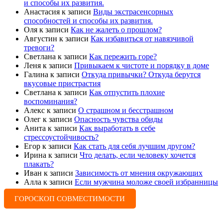
и способы их развития.
Анастасия
к записи
Виды экстрасенсорных
способностей и способы их развития.
Оля
к записи
Как не жалеть о прошлом?
Августин
к записи
Как избавиться от навязчивой
тревоги?
Светлана
к записи
Как пережить горе?
Леня
к записи
Привыкаем к чистоте и порядку в доме
Галина
к записи
Откуда привычки? Откуда берутся
вкусовые пристрастия
Светлана
к записи
Как отпустить плохие
воспоминания?
Алекс
к записи
О страшном и бесстрашном
Олег
к записи
Опасность чувства обиды
Анита
к записи
Как выработать в себе
стрессоустойчивость?
Егор
к записи
Как стать для себя лучшим другом?
Ирина
к записи
Что делать, если человеку хочется
плакать?
Иван
к записи
Зависимость от мнения окружающих
Алла
к записи
Если мужчина моложе своей избранницы
ГОРОСКОП СОВМЕСТИМОСТИ